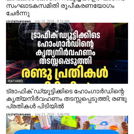
സംഘാടകസമിതി രൂപീകരണയോഗം
ചേർന്നു
circlelivenews
-
July 22, 2026 - 8:16 AM
FEATURED
ട്രാഫിക് ഡ്യൂട്ടിക്കിടെ ഹോംഗാർഡിന്റെ
കൃത്യനിർവഹണം തടസ്സപ്പെടുത്തി; രണ്ടു
പ്രതികൾ പിടിയിൽ
circlelivenews
-
July 21, 2026 - 5:46 PM