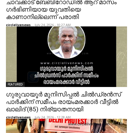
ചാവക്കാട് ബേബിറോഡിൽ ആറ് മാസം
ഗർഭിണിയായ യുവതിയെ
കാണാനില്ലെന്ന് പരാതി
circlelivenews
-
July 24, 2026 - 10:27 AM
FEATURED
ഗുരുവായൂർ മുനിസിപ്പൽ ചിൽഡ്രൻസ്
പാർക്കിന് സമീപം രായംമരക്കാർ വീട്ടിൽ
ഖാലിദ് (85) നിര്യാതനായി
circlelivenews
-
July 24, 2026 - 12:28 AM