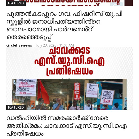
FEATURED
പുത്തൻകടപ്പുറം ഗവ. ഫിഷറീസ് യു.പി
സ്കൂളിൽ ജനാധിപത്യത്തിൻ്റെ
ബാലപാഠമായി പാർലമെൻ്റ്
തെരഞ്ഞെടുപ്പ്
circlelivenews
-
July 23, 2026 - 11:00 AM
FEATURED
ഡൽഹിയിൽ സമരക്കാർക്ക് നേരെ
അതിക്രമം; ചാവക്കാട് എസ്.യു.സി.ഐ
പ്രതിഷേധം