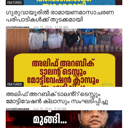
FEATURED
ഗുരുവായൂരിൽ രാമായണമാസാചരണ
പരിപാടികൾക്ക് തുടക്കമായി
circlelivenews
-
July 19, 2026 - 11:20 AM
FEATURED
അലിഫ് അറബിക് ടാലൻ്റ് ടെസ്റ്റും
മോട്ടിവേഷൻ ക്ലാസും സംഘടിപ്പിച്ചു
circlelivenews
-
July 19, 2026 - 9:56 AM