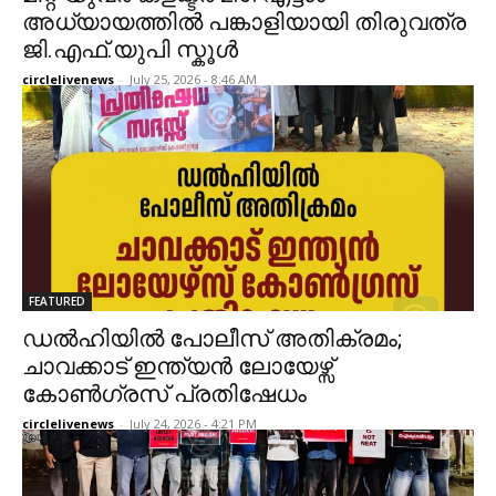
അധ്യായത്തിൽ പങ്കാളിയായി തിരുവത്ര
ജി.എഫ്.യുപി സ്കൂൾ
circlelivenews
-
July 25, 2026 - 8:46 AM
FEATURED
ഡൽഹിയിൽ പോലീസ് അതിക്രമം;
ചാവക്കാട് ഇന്ത്യൻ ലോയേഴ്സ്
കോൺഗ്രസ് പ്രതിഷേധം
circlelivenews
-
July 24, 2026 - 4:21 PM