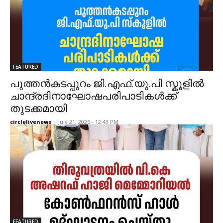
FEATURED
പുത്തൻകടപ്പുറം ജി.എഫ്.യു.പി സ്കൂളിൽ
ചാന്ദ്രദിനാഘോഷപരിപാടികൾക്ക്
തുടക്കമായി
circlelivenews
-
July 21, 2026 - 12:43 PM
FEATURED