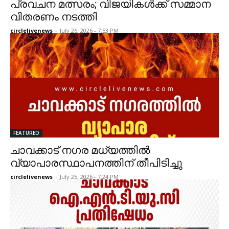
പ്രവചന മത്സരം; വിജയികൾക്ക് സമ്മാന
വിതരണം നടത്തി
circlelivenews
-
July 26, 2026 - 7:53 PM
FEATURED
ചാവക്കാട് നഗര മധ്യത്തിൽ
വ്യാപാരസ്ഥാപനത്തിന് തീപിടിച്ചു
circlelivenews
-
July 25, 2026 - 7:24 PM