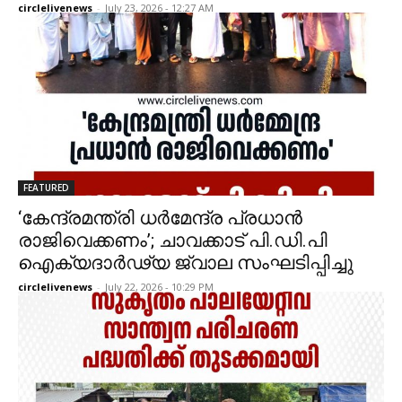
circlelivenews
-
July 23, 2026 - 12:27 AM
FEATURED
‘കേന്ദ്രമന്ത്രി ധർമേന്ദ്ര പ്രധാൻ
രാജിവെക്കണം’; ചാവക്കാട് പി.ഡി.പി
ഐക്യദാർഢ്യ ജ്വാല സംഘടിപ്പിച്ചു
circlelivenews
-
July 22, 2026 - 10:29 PM