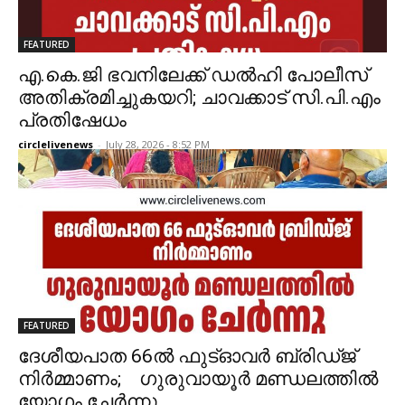
FEATURED
എ.കെ.ജി ഭവനിലേക്ക് ഡൽഹി പോലീസ്
അതിക്രമിച്ചുകയറി; ചാവക്കാട് സി.പി.എം
പ്രതിഷേധം
circlelivenews
-
July 28, 2026 - 8:52 PM
FEATURED
ദേശീയപാത 66ൽ ഫുട്ഓവര്‍ ബ്രിഡ്ജ്
നിര്‍മ്മാണം; ഗുരുവായൂർ മണ്ഡലത്തിൽ
യോഗം ചേർന്നു