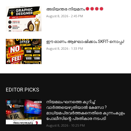
അടിയന്തര നിയമനം
August 8, 2026 - 2:45 PM
ഈ ഓണം ആഘോഷിക്കാം SKFIT-നൊപ്പം!
August 8, 2026 - 1:33 PM
EDITOR PICKS
നിയമലംഘനത്തെ കുറിച്ച്
വാർത്തയെഴുതിയാൽ കേസോ ?
മാധ്യമപ്രവർത്തകനെതിരെ കുന്നംകുളം
പോലീസിന്റെ പ്രതികാര നടപടി
August 8, 2026 - 10:25 PM