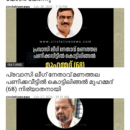
circlelivenews
-
July 28, 2026 - 7:15 PM
FEATURED
പ്രവാസി ലീഗ് നേതാവ് മണത്തല
പണിക്കവീട്ടിൽ കൊട്ടിലിങ്ങൽ മുഹമ്മദ്
(68) നിര്യാതനായി
circlelivenews
-
July 27, 2026 - 10:31 AM