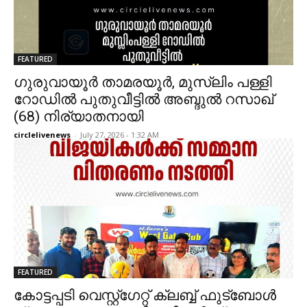
FEATURED
ഗുരുവായൂർ താമരയൂർ, മുസ്ലിം പള്ളി
റോഡിൽ പുതുവീട്ടിൽ അബ്ദുൽ റസാഖ്‌
(68) നിര്യാതനായി
circlelivenews
-
July 27, 2026 - 1:32 AM
FEATURED
കോട്ടപ്പടി വെസ്റ്റ്ഗേറ്റ് ക്ലബ്ബ് ഫുട്ബോൾ