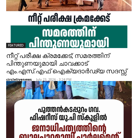
FEATURED
നീറ്റ് പരീക്ഷ ക്രമക്കേട്; സമരത്തിന്
പിന്തുണയുമായി ചാവക്കാട്
എം.എസ്.എഫ് ഐക്യദാർഢ്യ സദസ്സ്
circlelivenews
-
July 23, 2026 - 3:24 PM