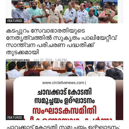
FEATURED
കടപ്പുറം സേവാഭാരതിയുടെ
നേതൃത്വത്തിൽ സുകൃതം പാലിയേറ്റീവ്
സാന്ത്വന പരിചരണ പദ്ധതിക്ക്
തുടക്കമായി
circlelivenews
-
July 22, 2026 - 1:46 PM
FEATURED
ചാവക്കാട് കോടതി സമുച്ചയം ഉദ്ഘാടനം;