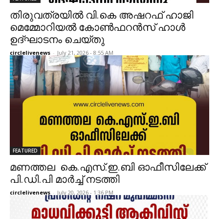
തിരുവത്രയിൽ വി.കെ അഷറഫ് ഹാജി
മെമ്മോറിയൽ കോൺഫറൻസ് ഹാൾ
ഉദ്ഘാടനം ചെയ്തു
circlelivenews
-
July 21, 2026 - 8:55 AM
FEATURED
മണത്തല കെ.എസ്.ഇ.ബി ഓഫീസിലേക്ക്
പി.ഡി.പി മാർച്ച് നടത്തി
circlelivenews
-
July 20, 2026 - 1:36 PM