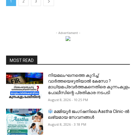
1
2
3
- Advertisment -
MOST READ
നിയമലംഘനത്തെ കുറിച്ച്
വാർത്തയെഴുതിയാൽ കേസോ ?
മാധ്യമപ്രവർത്തകനെതിരെ കുന്നംകുളം
പോലീസിന്റെ പ്രതികാര നടപടി
August 8, 2026 - 10:25 PM
മമ്മിയൂർ ജംഗ്ഷനിലെ Aastha Clinic-ൽ
ലഭ്യമായ സേവനങ്ങൾ
August 8, 2026 - 3:18 PM