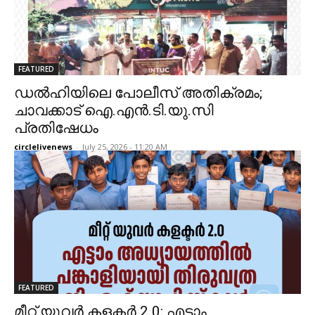
FEATURED
ഡൽഹിയിലെ പോലീസ് അതിക്രമം;
ചാവക്കാട് ഐ.എൻ.ടി.യു.സി
പ്രതിഷേധം
circlelivenews
-
July 25, 2026 - 11:20 AM
FEATURED
മീറ്റ് യുവർ കളക്ടർ 2.0: എട്ടാം