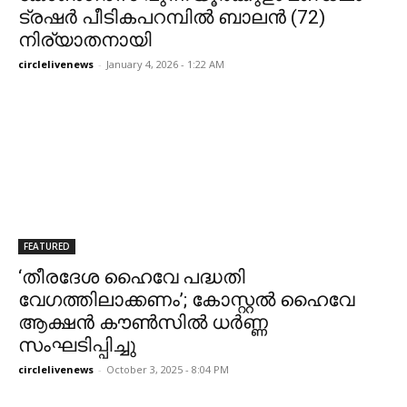
ട്രഷർ പീടികപറമ്പിൽ ബാലൻ (72)
നിര്യാതനായി
circlelivenews
-
January 4, 2026 - 1:22 AM
FEATURED
‘തീരദേശ ഹൈവേ പദ്ധതി
വേഗത്തിലാക്കണം’; കോസ്റ്റൽ ഹൈവേ
ആക്ഷൻ കൗൺസിൽ ധർണ്ണ
സംഘടിപ്പിച്ചു
circlelivenews
-
October 3, 2025 - 8:04 PM