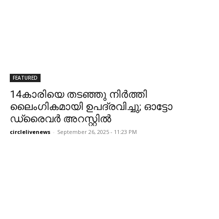
FEATURED
14കാരിയെ തടഞ്ഞു നിർത്തി
ലൈംഗികമായി ഉപദ്രവിച്ചു; ഓട്ടോ
ഡ്രൈവർ അറസ്റ്റിൽ
circlelivenews
-
September 26, 2025 - 11:23 PM