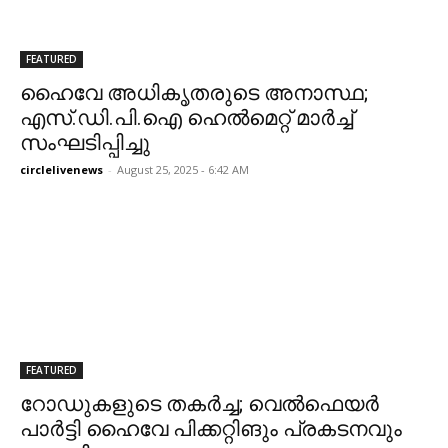
FEATURED
ഹൈവേ അധികൃതരുടെ അനാസ്ഥ;
എസ്.ഡി.പി.ഐ ഹെൽമെറ്റ്‌ മാർച്ച്‌
സംഘടിപ്പിച്ചു
circlelivenews
-
August 25, 2025 - 6:42 AM
FEATURED
റോഡുകളുടെ തകർച്ച; വെൽഫെയർ
പാർട്ടി ഹൈവേ പിക്കറ്റിങും പ്രകടനവും