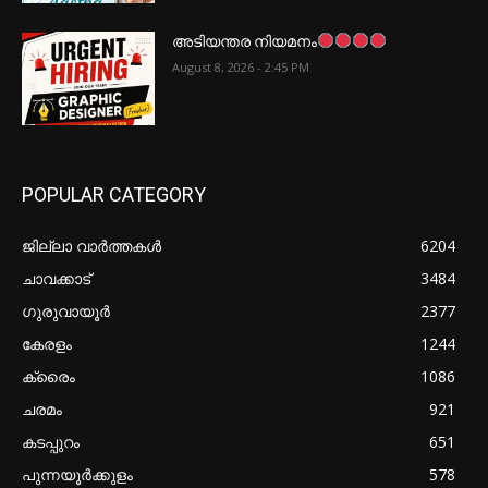
അടിയന്തര നിയമനം
August 8, 2026 - 2:45 PM
POPULAR CATEGORY
ജില്ലാ വാർത്തകൾ
6204
ചാവക്കാട്
3484
ഗുരുവായൂർ
2377
കേരളം
1244
ക്രൈം
1086
ചരമം
921
കടപ്പുറം
651
പുന്നയൂർക്കുളം
578