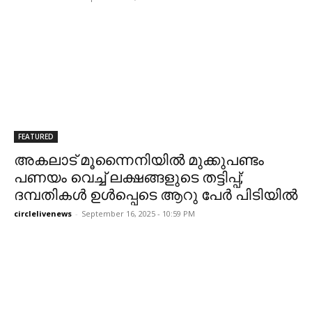
FEATURED
അകലാട് മൂന്നൈനിയിൽ മുക്കുപണ്ടം
പണയം വെച്ച് ലക്ഷങ്ങളുടെ തട്ടിപ്പ്;
ദമ്പതികൾ ഉൾപ്പെടെ ആറു പേർ പിടിയിൽ
circlelivenews
-
September 16, 2025 - 10:59 PM