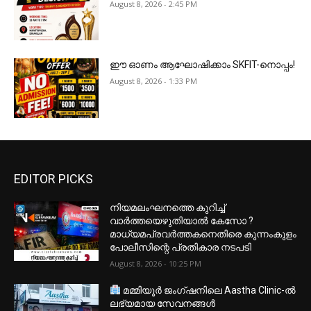
August 8, 2026 - 2:45 PM
ഈ ഓണം ആഘോഷിക്കാം SKFIT-നൊപ്പം!
August 8, 2026 - 1:33 PM
EDITOR PICKS
നിയമലംഘനത്തെ കുറിച്ച്
വാർത്തയെഴുതിയാൽ കേസോ ?
മാധ്യമപ്രവർത്തകനെതിരെ കുന്നംകുളം
പോലീസിന്റെ പ്രതികാര നടപടി
August 8, 2026 - 10:25 PM
മമ്മിയൂർ ജംഗ്ഷനിലെ Aastha Clinic-ൽ
ലഭ്യമായ സേവനങ്ങൾ