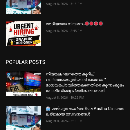
August 8, 2026 - 3:18 PM
അടിയന്തര നിയമനം
August 8, 2026 - 2:45 PM
POPULAR POSTS
നിയമലംഘനത്തെ കുറിച്ച്
വാർത്തയെഴുതിയാൽ കേസോ ?
മാധ്യമപ്രവർത്തകനെതിരെ കുന്നംകുളം
പോലീസിന്റെ പ്രതികാര നടപടി
August 8, 2026 - 10:25 PM
മമ്മിയൂർ ജംഗ്ഷനിലെ Aastha Clinic-ൽ
ലഭ്യമായ സേവനങ്ങൾ
August 8, 2026 - 3:18 PM