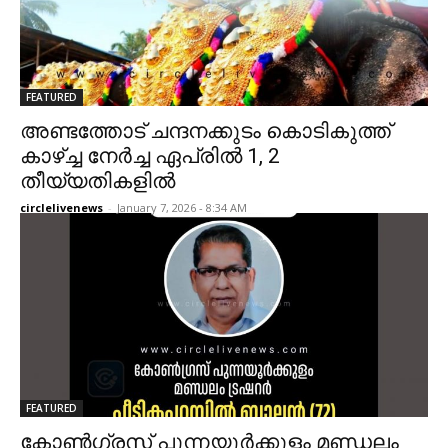
FEATURED
അണ്ടത്തോട് ചന്ദനക്കുടം കൊടികുത്ത്
കാഴ്ച്ച നേർച്ച ഏപ്രിൽ 1, 2
തീയ്യതികളിൽ
circlelivenews
-
January 7, 2026 - 8:34 AM
FEATURED
കോൺഗ്രസ്‌ പുന്നയൂർക്കുളം മണ്ഡലം