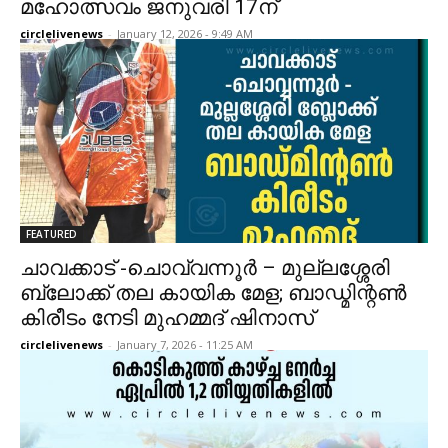
മഹോത്സവം ജനുവരി 17ന്
circlelivenews
-
January 12, 2026 - 9:49 AM
FEATURED
ചാവക്കാട് -ചൊവ്വന്നൂർ – മുല്ലശ്ശേരി
ബ്ലോക്ക്‌ തല കായിക മേള; ബാഡ്മിന്റൺ
കിരീടം നേടി മുഹമ്മദ്‌ ഷിനാസ്
circlelivenews
-
January 7, 2026 - 11:25 AM