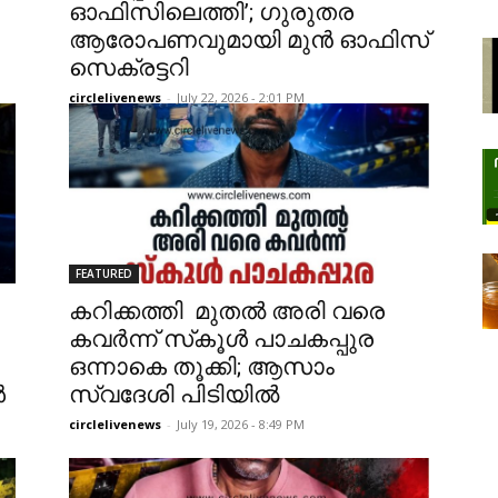
ഓഫിസിലെത്തി’; ഗുരുതര
ആരോപണവുമായി മുൻ ഓഫിസ്
സെക്രട്ടറി
circlelivenews
-
July 22, 2026 - 2:01 PM
FEATURED
കറിക്കത്തി മുതൽ അരി വരെ
കവർന്ന് സ്‌കൂൾ പാചകപ്പുര
ഒന്നാകെ തൂക്കി; ആസാം
ൾ
സ്വദേശി പിടിയിൽ
circlelivenews
-
July 19, 2026 - 8:49 PM