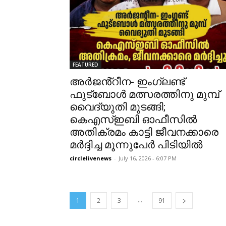
FEATURED
അർജൻ്റീന- ഇംഗ്ലണ്ട്
ഫുട്ബോൾ മത്സരത്തിനു മുമ്പ്
വൈദ്യുതി മുടങ്ങി;
കെഎസ്ഇബി ഓഫീസിൽ
അതിക്രമം കാട്ടി ജീവനക്കാരെ
മർദ്ദിച്ച മൂന്നുപേർ പിടിയിൽ
circlelivenews
-
July 16, 2026 - 6:07 PM
...
1
2
3
91