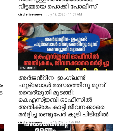
വീട്ടമ്മയെ പൊക്കി പോലീസ്
circlelivenews
-
July 19, 2026 - 11:51 AM
FEATURED
അർജൻ്റീന- ഇംഗ്ലണ്ട്
ം
ഫുട്ബോൾ മത്സരത്തിനു മുമ്പ്
െ
വൈദ്യുതി മുടങ്ങി;
കെഎസ്ഇബി ഓഫീസിൽ
അതിക്രമം കാട്ടി ജീവനക്കാരെ
മർദ്ദിച്ച രണ്ടുപേർ കൂടി പിടിയിൽ
circlelivenews
-
July 16, 2026 - 7:28 PM