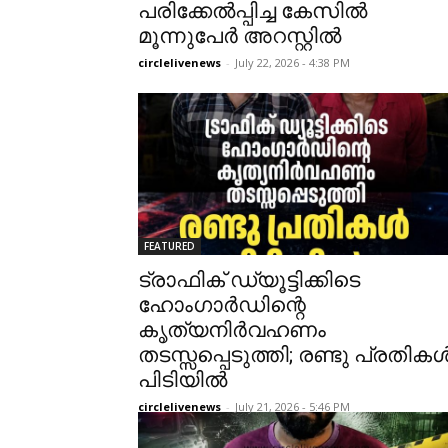
പരിക്കേൽപ്പിച്ച കേസിൽ
മൂന്നുപേർ അറസ്റ്റിൽ
circlelivenews
-
July 22, 2026 - 4:38 PM
FEATURED
ട്രാഫിക് ഡ്യൂട്ടിക്കിടെ
ഹോംഗാർഡിന്റെ
കൃത്യനിർവഹണം
തടസ്സപ്പെടുത്തി; രണ്ടു പ്രതിക
പിടിയിൽ
circlelivenews
-
July 21, 2026 - 5:46 PM