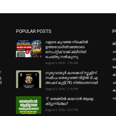
POPULAR POSTS
P
വളരെ കുറഞ്ഞ നിരക്കിൽ
ജ
ഉത്തരവാദിത്വത്തോടെ
ചാ
സെപ്റ്റിക് ടാങ്ക് ക്ലീനിങ്
ചെയ്തു നൽകുന്നു
ഗ
August 3, 2026 - 7:39 AM
ക
്
ഗുരുവായൂർ കാരക്കാട് സ്കൂളിന്
ക
എ
സമീപം തെരുവത്ത് വീട്ടിൽ ടി.എ
ച
ി
അഹ്മദ് കുട്ടി(78) നിര്യാതനായി
August 2, 2026 - 7:19 PM
കട
പ
തെങ്ങിൽ കയറാൻ ആളെ
കിട്ടുന്നില്ലേ?
August 2, 2026 - 5:01 PM