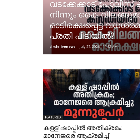
വടക്കേക്കാട് പോലീസ് 
നിന്നും കൈ വിലങ്ങുമ
ഓടിരക്ഷപ്പെട്ട വധശ്ര
പ്രതി പിടിയിൽ?
circlelivenews
-
July 27, 2026 - 11:52 AM
FEATURED
കള്ള് ഷാപ്പിൽ അതിക്രമം:
മാനേജരെ ആക്രമിച്ച്