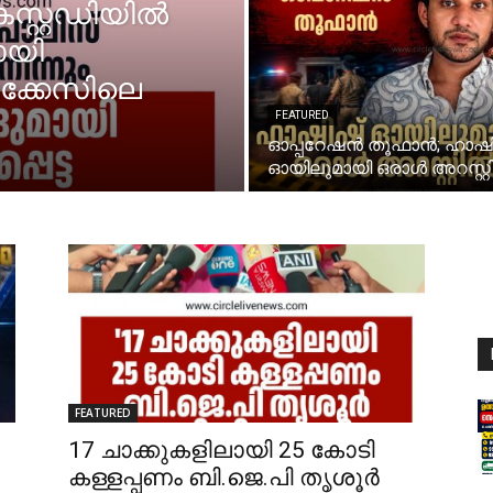
കസ്റ്റഡിയിൽ
ായി
മക്കേസിലെ
FEATURED
ഓപ്പറേഷൻ തൂഫാൻ; ഹാഷ
ഓയിലുമായി ഒരാൾ അറസ്റ്
FEATURED
17 ചാക്കുകളിലായി 25 കോടി
കള്ളപ്പണം ബി.ജെ.പി തൃശൂർ