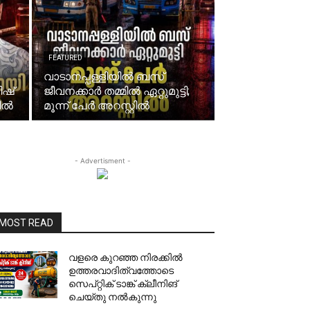
FEATURED
വാടാനപ്പള്ളിയിൽ ബസ്
ിഷ്
ജീവനക്കാർ തമ്മിൽ ഏറ്റുമുട്ടി;
റിൽ
മൂന്ന് പേർ അറസ്റ്റിൽ
- Advertisment -
MOST READ
വളരെ കുറഞ്ഞ നിരക്കിൽ
ഉത്തരവാദിത്വത്തോടെ
സെപ്റ്റിക് ടാങ്ക് ക്ലീനിങ്
ചെയ്തു നൽകുന്നു