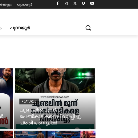
ർക്കുളം
പുന്നയൂർ
ം
പുന്നയൂർ
FEATURED
ചൂണ്ടലിൽ മൂന്ന്
േർ
പെൺകുട്ടികളെ പീഡിപ്പിച്ചു;
പ്രതി അറസ്സിൽ