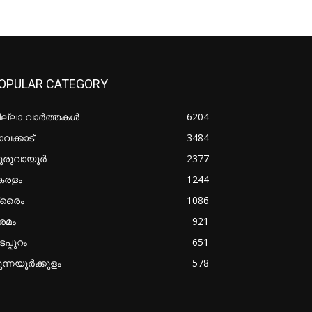
OPULAR CATEGORY
ില്ലാ വാർത്തകൾ
6204
വക്കാട്
3484
ുരുവായൂർ
2377
േരളം
1244
്രൈം
1086
രമം
921
പ്പുറം
651
ുന്നയൂർക്കുളം
578