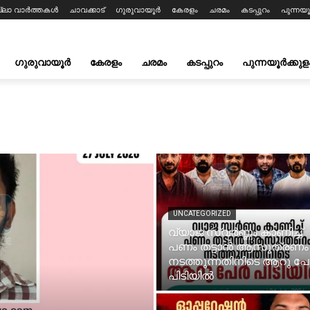
ല്ലാ വാർത്തകൾ
ചാവക്കാട്
ഗുരുവായൂർ
കേരളം
ചരമം
കടപ്പുറം
പുന്നയൂ
ഗുരുവായൂർ
കേരളം
ചരമം
കടപ്പുറം
പുന്നയൂർക്കുള
UNCATEGORIZED
വ്യാജ സ്വർണ്ണം കാണിച്ച്
പണം തട്ടാൻ ആസൂത്രണം
നടത്തുന്നതിനിടെ ആറു പ
പിടിയിൽ