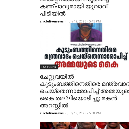
കഞ്ചാവുമായി യുവാവ്
പിടിയിൽ
circlelivenews
-
July 19, 2026 - 5:45 PM
FEATURED
ചേറ്റുവയിൽ
കുടുംബത്തിനെതിരെ മന്ത്രവാദ
ചെയ്തെന്നാരോപിച്ച് അമ്മയുട
കൈ തല്ലിയൊടിച്ചു; മകൻ
അറസ്റ്റിൽ
circlelivenews
-
July 18, 2026 - 5:58 PM