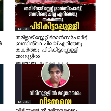
FEATURED
തമിഴ്നാട് സ്റ്റേറ്റ് ട്രാൻസ്പോർട്ട്
ൽ
ബസിൻ്റെ ചില്ല് എറിഞ്ഞു
തകർത്തു; പിടികിട്ടാപ്പുള്ളി
അറസ്റ്റിൽ
circlelivenews
-
July 19, 2026 - 6:15 PM
FEATURED
വീടിനുള്ളിൽ മദ്യശേഖരം;