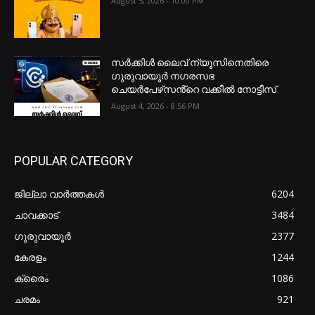
August 5, 2026 - 10:00 PM
സർക്കിൾ ലൈവ് ന്യൂസിനെതിരെ
ഗുരുവായൂർ നഗരസഭ
ചെയർപേഴ്‌സൻ്റെ വക്കീൽ നോട്ടീസ്
August 4, 2026 - 8:56 PM
POPULAR CATEGORY
ജില്ലാ വാർത്തകൾ
6204
ചാവക്കാട്
3484
ഗുരുവായൂർ
2377
കേരളം
1244
ക്രൈം
1086
ചരമം
921