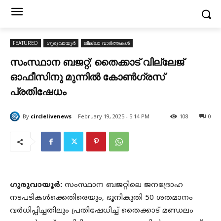
FEATURED
ഗുരുവായൂർ
ജില്ലാ വാർത്തകൾ
സംസ്ഥാന ബജറ്റ്; തൈക്കാട് വില്ലേജ്
ഓഫീസിനു മുന്നിൽ കോൺഗ്രസ്
പ്രതിഷേധം
By
circlelivenews
February 19, 2025 - 5:14 PM
108
0
ഗുരുവായൂർ:
സംസ്ഥാന ബജറ്റിലെ ജനദ്രോഹ
നടപടികൾക്കെതിരെയും, ഭൂനികുതി 50 ശതമാനം
വർധിപ്പിച്ചതിലും പ്രതിഷേധിച്ച് തൈക്കാട് മണ്ഡലം