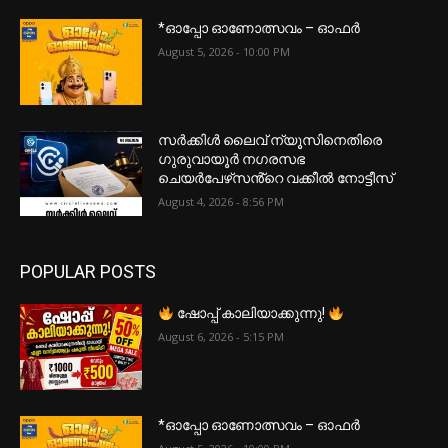
*ഓപ്പോ ഓണോത്സവം – ഓഫർ
August 5, 2026 - 10:00 PM
സർക്കിൾ ലൈവ് ന്യൂസിനെതിരെ
ഗുരുവായൂർ നഗരസഭ
ചെയർപേഴ്‌സൻ്റെ വക്കീൽ നോട്ടീസ്
August 4, 2026 - 8:56 PM
POPULAR POSTS
ഷോപ്പ് കാലിയാക്കുന്നു!
August 6, 2026 - 5:15 PM
*ഓപ്പോ ഓണോത്സവം – ഓഫർ