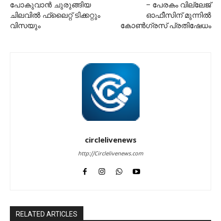
പോകുവാൻ ചുരുങ്ങിയ
– പേരകം വില്ലേജ്
ചിലവിൽ ഫ്ലൈറ്റ് ടിക്കറ്റും
ഓഫീസിന് മുന്നിൽ
വിസയും
കോൺഗ്രസ് പ്രതിഷേധം
circlelivenews
http://Circlelivenews.com
RELATED ARTICLES