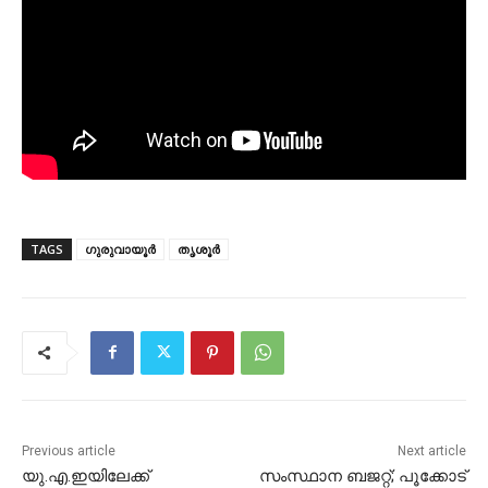
TAGS
ഗുരുവായൂർ
തൃശൂർ
Previous article
Next article
യു.എ.ഇയിലേക്ക്
സംസ്ഥാന ബജറ്റ്; പൂക്കോട്