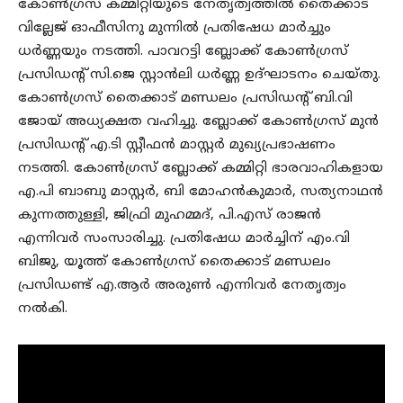
കോൺഗ്രസ് കമ്മിറ്റിയുടെ നേതൃത്വത്തിൽ തൈക്കാട്
വില്ലേജ് ഓഫീസിനു മുന്നിൽ പ്രതിഷേധ മാർച്ചും
ധർണ്ണയും നടത്തി. പാവറട്ടി ബ്ലോക്ക് കോൺഗ്രസ്
പ്രസിഡന്റ് സി.ജെ സ്റ്റാൻലി ധർണ്ണ ഉദ്ഘാടനം ചെയ്തു.
കോൺഗ്രസ് തൈക്കാട് മണ്ഡലം പ്രസിഡന്റ് ബി.വി
ജോയ് അധ്യക്ഷത വഹിച്ചു. ബ്ലോക്ക് കോൺഗ്രസ് മുൻ
പ്രസിഡന്റ് എ.ടി സ്റ്റീഫൻ മാസ്റ്റർ മുഖ്യപ്രഭാഷണം
നടത്തി. കോൺഗ്രസ് ബ്ലോക്ക് കമ്മിറ്റി ഭാരവാഹികളായ
എ.പി ബാബു മാസ്റ്റർ, ബി മോഹൻകുമാർ, സത്യനാഥൻ
കുന്നത്തുള്ളി, ജിഫ്രി മുഹമ്മദ്, പി.എസ് രാജൻ
എന്നിവർ സംസാരിച്ചു. പ്രതിഷേധ മാർച്ചിന് എം.വി
ബിജു, യൂത്ത് കോൺഗ്രസ് തൈക്കാട് മണ്ഡലം
പ്രസിഡണ്ട് എ.ആർ അരുൺ എന്നിവർ നേതൃത്വം
നൽകി.