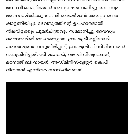
കോൺഫറൻസ് ഹാളിൽ നടന്ന ചടങ്ങിൽ ചെയർമാൻ
ഡോ.വി.കെ വിജയൻ അധ്യക്ഷത വഹിച്ചു. ദേവസ്വം
ഭരണസമിതിക്കു വേണ്ടി ചെയർമാൻ അദ്ദേഹത്തെ
ഷാളണിയിച്ചു. ദേവസ്വത്തിൻ്റെ ഉപഹാരമായി
നിലവിളക്കും ചുമർചിത്രവും സമ്മാനിച്ചു. ദേവസ്വം
ഭരണസമിതി അംഗങ്ങളായ ബ്രഹ്മശ്രീ മല്ലിശേരി
പരമേശ്വരൻ നമ്പൂതിരിപ്പാട്, ബ്രഹ്മശ്രീ പി.സി ദിനേശൻ
നമ്പൂതിരിപ്പാട്, സി മനോജ്, കെ.പി വിശ്വനാഥൻ,
മനോജ് ബി നായർ, അഡ്മിനിസ്ട്രേറ്റർ കെ.പി
വിനയൻ എന്നിവർ സന്നിഹിതരായി.