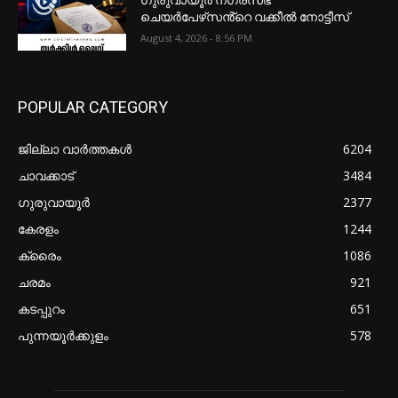
ചെയർപേഴ്‌സൻ്റെ വക്കീൽ നോട്ടീസ്
August 4, 2026 - 8:56 PM
POPULAR CATEGORY
ജില്ലാ വാർത്തകൾ
6204
ചാവക്കാട്
3484
ഗുരുവായൂർ
2377
കേരളം
1244
ക്രൈം
1086
ചരമം
921
കടപ്പുറം
651
പുന്നയൂർക്കുളം
578