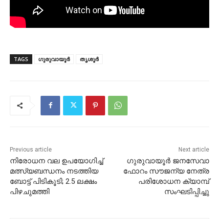
TAGS
ഗുരുവായൂർ
തൃശൂർ
Previous article
Next article
നിരോധന വല ഉപയോഗിച്ച്
ഗുരുവായൂർ ജനസേവാ
മത്സ്യബന്ധനം നടത്തിയ
ഫോറം സൗജന്യ നേത്ര
ബോട്ട് പിടികൂടി; 2.5 ലക്ഷം
പരിശോധന ക്യാമ്പ്
പിഴചുമത്തി
സംഘടിപ്പിച്ചു