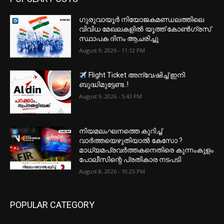
ഗുരുവായൂർ നിയോജകമണ്ഡലത്തിലെ
വിവിധ മേഖലകളിൽ യൂത്ത് കോൺഗ്രസ്
സ്ഥാപക ദിനം ആചരിച്ചു
August 9, 2026 - 11:12 PM
Flight Ticket അന്വേഷിച്ച് ഇനി
ബുദ്ധിമുട്ടേണ്ട..!
August 9, 2026 - 5:43 PM
നിയമലംഘനത്തെ കുറിച്ച്
വാർത്തയെഴുതിയാൽ കേസോ ?
മാധ്യമപ്രവർത്തകനെതിരെ കുന്നംകുളം
പോലീസിന്റെ പ്രതികാര നടപടി
August 8, 2026 - 10:25 PM
POPULAR CATEGORY