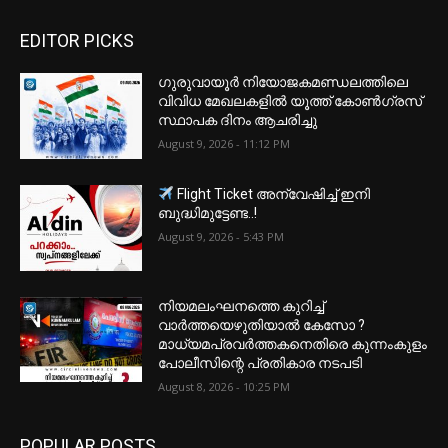
EDITOR PICKS
ഗുരുവായൂർ നിയോജകമണ്ഡലത്തിലെ
വിവിധ മേഖലകളിൽ യൂത്ത് കോൺഗ്രസ്
സ്ഥാപക ദിനം ആചരിച്ചു
August 9, 2026 - 11:12 PM
Flight Ticket അന്വേഷിച്ച് ഇനി
ബുദ്ധിമുട്ടേണ്ട..!
August 9, 2026 - 5:43 PM
നിയമലംഘനത്തെ കുറിച്ച്
വാർത്തയെഴുതിയാൽ കേസോ ?
മാധ്യമപ്രവർത്തകനെതിരെ കുന്നംകുളം
പോലീസിന്റെ പ്രതികാര നടപടി
August 8, 2026 - 10:25 PM
POPULAR POSTS