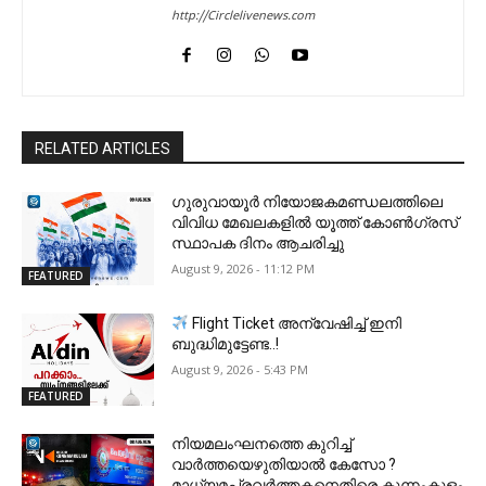
http://Circlelivenews.com
RELATED ARTICLES
ഗുരുവായൂർ നിയോജകമണ്ഡലത്തിലെ
വിവിധ മേഖലകളിൽ യൂത്ത് കോൺഗ്രസ്
സ്ഥാപക ദിനം ആചരിച്ചു
August 9, 2026 - 11:12 PM
FEATURED
Flight Ticket അന്വേഷിച്ച് ഇനി
ബുദ്ധിമുട്ടേണ്ട..!
August 9, 2026 - 5:43 PM
FEATURED
നിയമലംഘനത്തെ കുറിച്ച്
വാർത്തയെഴുതിയാൽ കേസോ ?
മാധ്യമപ്രവർത്തകനെതിരെ കുന്നംകുളം