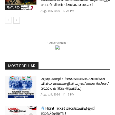
പോലീസിന്റെ പ്രതികാര നടപടി
FEATURED
August 8, 2026 - 10:25 PM
- Advertisment -
MOST POPULAR
ഗുരുവായൂർ നിയോജകമണ്ഡലത്തിലെ
വിവിധ മേഖലകളിൽ യൂത്ത് കോൺഗ്രസ്
സ്ഥാപക ദിനം ആചരിച്ചു
August 9, 2026 - 11:12 PM
Flight Ticket അന്വേഷിച്ച് ഇനി
ബുദ്ധിമുട്ടേണ്ട..!