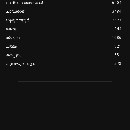
ജില്ലാ വാർത്തകൾ
6204
ചാവക്കാട്
3484
ഗുരുവായൂർ
2377
കേരളം
1244
ക്രൈം
1086
ചരമം
921
കടപ്പുറം
651
പുന്നയൂർക്കുളം
578