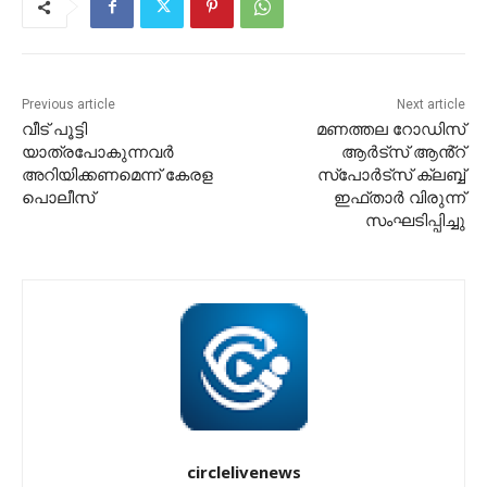
Previous article
Next article
വീട് പൂട്ടി
മണത്തല റോഡിസ്
യാത്രപോകുന്നവർ
ആർട്സ് ആൻ്റ്
അറിയിക്കണമെന്ന് കേരള
സ്പോർട്സ് ക്ലബ്ബ്
പൊലീസ്
ഇഫ്താർ വിരുന്ന്
സംഘടിപ്പിച്ചു
circlelivenews