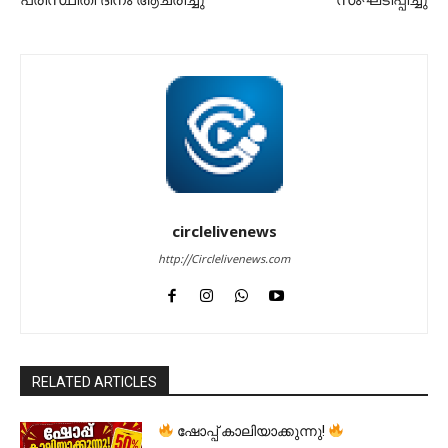
പരിസ്ഥിതി ദിനം ആചരിച്ചു
സംഘടിപ്പിച്ചു
circlelivenews
http://Circlelivenews.com
RELATED ARTICLES
ഷോപ്പ് കാലിയാക്കുന്നു!