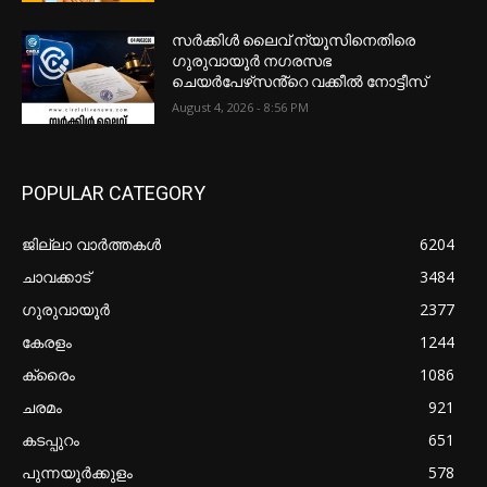
സർക്കിൾ ലൈവ് ന്യൂസിനെതിരെ
ഗുരുവായൂർ നഗരസഭ
ചെയർപേഴ്‌സൻ്റെ വക്കീൽ നോട്ടീസ്
August 4, 2026 - 8:56 PM
POPULAR CATEGORY
ജില്ലാ വാർത്തകൾ
6204
ചാവക്കാട്
3484
ഗുരുവായൂർ
2377
കേരളം
1244
ക്രൈം
1086
ചരമം
921
കടപ്പുറം
651
പുന്നയൂർക്കുളം
578