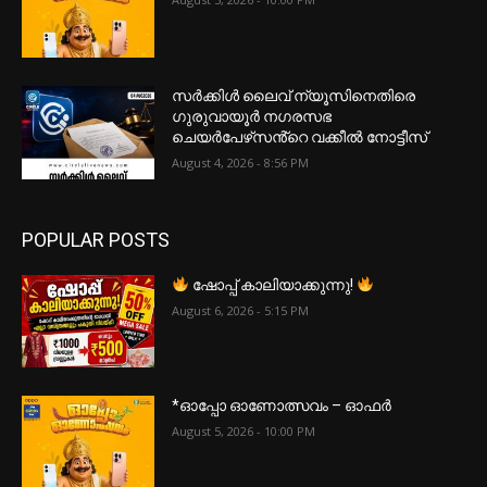
സർക്കിൾ ലൈവ് ന്യൂസിനെതിരെ
ഗുരുവായൂർ നഗരസഭ
ചെയർപേഴ്‌സൻ്റെ വക്കീൽ നോട്ടീസ്
August 4, 2026 - 8:56 PM
POPULAR POSTS
ഷോപ്പ് കാലിയാക്കുന്നു!
August 6, 2026 - 5:15 PM
*ഓപ്പോ ഓണോത്സവം – ഓഫർ
August 5, 2026 - 10:00 PM