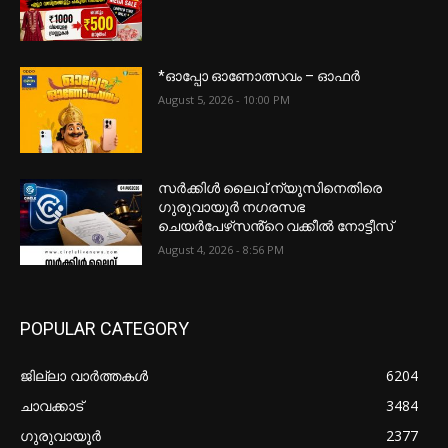
*ഓപ്പോ ഓണോത്സവം – ഓഫർ
August 5, 2026 - 10:00 PM
സർക്കിൾ ലൈവ് ന്യൂസിനെതിരെ
ഗുരുവായൂർ നഗരസഭ
ചെയർപേഴ്‌സൻ്റെ വക്കീൽ നോട്ടീസ്
August 4, 2026 - 8:56 PM
POPULAR CATEGORY
ജില്ലാ വാർത്തകൾ
6204
ചാവക്കാട്
3484
ഗുരുവായൂർ
2377