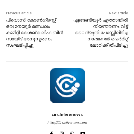
Previous article
Next article
പ്രവാസി കോൺഗ്രസ്സ്
ഏങ്ങണ്ടിയൂർ ഏത്തായിൽ
ഒരുമനയൂർ മണ്ഡലം
നിയന്ത്രണം വിട്ട്
കമ്മിറ്റി ശൈഖ് ഖലീഫ ബിൻ
വൈദ്യുതി പോസ്റ്റിലിടിച്ച
സായിദ് അനുസ്മരണം
നാഷണൽ പെർമിറ്റ്
സംഘടിപ്പിച്ചു
ലോറിക്ക് തീപിടിച്ചു
circlelivenews
http://Circlelivenews.com