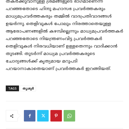
തകർക്കുവാനുള്ള ശ്രമങ്ങളുടെ ഭാഗമാണെന്ന്
പറഞ്ഞതോടെ ഹിന്ദു മഹാസഭ പ്രവർത്തകരും
മാധ്യമപ്രവർത്തകരും തമ്മിൽ വാദപ്രതിവാദങ്ങൾ
ഉയർന്നു. തെളിവുകൾ പോലും നിരത്താതെയുള്ള
ആരോപണങ്ങളിൽ കഴമ്പില്ലെന്നും മാധ്യമപ്രവർത്തകർ
പറഞ്ഞതോടെ നിയന്ത്രണംവിട്ട പ്രവർത്തകർ
തെളിവുകൾ നിരവധിയാണ് ഉള്ളതെന്നും വാദിക്കാൻ
തുടങ്ങി. തുടർന്ന് മാധ്യമ പ്രവർത്തകരുടെ
ചോദ്യങ്ങൾക്ക് കൃത്യമായ മറുപടി
പറയാനാകാതെയാണ് പ്രവർത്തകർ ഇറങ്ങിയത്.
TAGS
തൃശൂർ