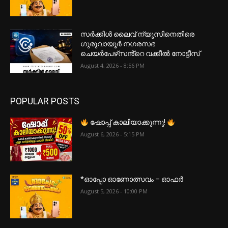
സർക്കിൾ ലൈവ് ന്യൂസിനെതിരെ
ഗുരുവായൂർ നഗരസഭ
ചെയർപേഴ്‌സൻ്റെ വക്കീൽ നോട്ടീസ്
August 4, 2026 - 8:56 PM
POPULAR POSTS
ഷോപ്പ് കാലിയാക്കുന്നു!
August 6, 2026 - 5:15 PM
*ഓപ്പോ ഓണോത്സവം – ഓഫർ
August 5, 2026 - 10:00 PM