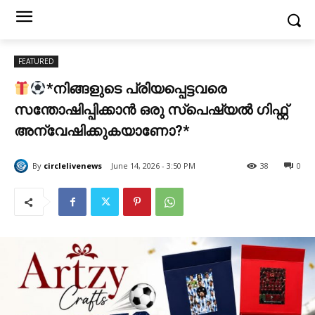
FEATURED
*നിങ്ങളുടെ പ്രിയപ്പെട്ടവരെ
സന്തോഷിപ്പിക്കാൻ ഒരു സ്പെഷ്യൽ ഗിഫ്റ്റ്
അന്വേഷിക്കുകയാണോ?*
By
circlelivenews
June 14, 2026 - 3:50 PM
38
0