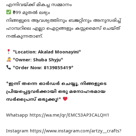
എന്നിവയ്ക്ക് മികച്ച സമ്മാനം
₹999 മുതൽ ലഭ്യം
നിങ്ങളുടെ ആവശ്യത്തിനും ബജറ്റിനും അനുസരിച്ച്
ഹാമ്പറിലെ എല്ലാ ഐറ്റങ്ങളും കസ്റ്റമൈസ് ചെയ്ത്
നൽകുന്നതാണ്.
*
Location: Akalad Moonayini
*
*
Owner: Shuba Shyju
*
*
Order Now: 8139855419
*
*
ഇന്ന് തന്നെ ഓർഡർ ചെയ്യൂ, നിങ്ങളുടെ
പ്രിയപ്പെട്ടവർക്കായി ഒരു മനോഹരമായ
സർപ്രൈസ് ഒരുക്കൂ!
*
Whatsapp https://wa.me/qr/EMC53AP3CALQH1
Instagram https://www.instagram.com/artzy__crafts?