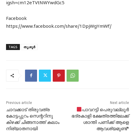
igsh=cm12eTVtNWYwdGc5
Facebook
https://www.facebook.com/share/1DpjWgYmWf/
TAGS
തൃശൂർ
Previous article
Next article
ചാവക്കാട് തിരുവത്ര
പാവറട്ടി പെരുവല്ലൂർ
കോട്ടപ്പുറം സെന്ററിനു
ഭദ്രകാളി ക്ഷേത്രത്തിലേക്ക്
കിഴക്ക് ചിങ്ങനാത്ത് കലാം
ശാന്തി പണിക്ക് ആളെ
നിര്യാതനായി
ആവശ്യമുണ്ട്*