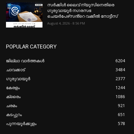
സർക്കിൾ ലൈവ് ന്യൂസിനെതിരെ
ഗുരുവായൂർ നഗരസഭ
ചെയർപേഴ്‌സൻ്റെ വക്കീൽ നോട്ടീസ്
August 4, 2026 - 8:56 PM
POPULAR CATEGORY
ജില്ലാ വാർത്തകൾ
6204
ചാവക്കാട്
3484
ഗുരുവായൂർ
2377
കേരളം
1244
ക്രൈം
1086
ചരമം
921
കടപ്പുറം
651
പുന്നയൂർക്കുളം
578