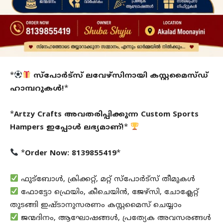
*
സ്പോർട്സ് ലവേഴ്സിനായി കസ്റ്റമൈസ്ഡ്
ഹാമ്പറുകൾ!
*
*
Artzy Crafts അവതരിപ്പിക്കുന്ന Custom Sports
Hampers ഇപ്പോൾ ലഭ്യമാണ്!
*
*
Order Now: 8139855419
*
ഫുട്ബോൾ, ക്രിക്കറ്റ്, മറ്റ് സ്പോർട്സ് തീമുകൾ
ഫോട്ടോ ഫ്രെയിം, കീചെയിൻ, ജേഴ്സി, ചോക്ലേറ്റ്
തുടങ്ങി ഇഷ്ടാനുസരണം കസ്റ്റമൈസ് ചെയ്യാം
ജന്മദിനം, ആഘോഷങ്ങൾ, പ്രത്യേക അവസരങ്ങൾ