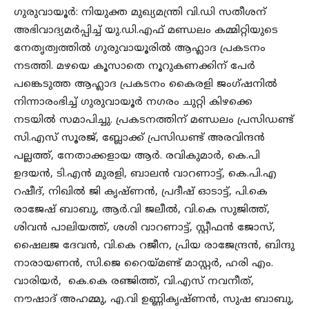
ഗുരുവായൂർ: നിയുക്ത മുഖ്യമന്ത്രി വി.ഡി സതീശന്
അഭിവാദ്യമർപ്പിച്ച് യു.ഡി.എഫ് മണ്ഡലം കമ്മിറ്റിയുടെ
നേതൃത്വത്തിൽ ഗുരുവായൂരിൽ ആഹ്ലാദ പ്രകടനം
നടത്തി. മഴയെ കൂസാതെ നൂറുകണക്കിന് പേർ
പങ്കെടുത്ത ആഹ്ലാദ പ്രകടനം കൈരളി ജംഗ്‌ഷനിൽ
നിന്നാരംഭിച്ച് ഗുരുവായൂർ നഗരം ചുറ്റി കിഴക്കെ
നടയിൽ സമാപിച്ചു. പ്രകടനത്തിന് മണ്ഡലം പ്രസിഡണ്ട്
സി.എസ് സൂരജ്, ബ്ലോക്ക് പ്രസിഡണ്ട് അരവിന്ദൻ
പല്ലത്ത്, നേതാക്കളായ ആർ. രവികുമാർ, കെ.പി
ഉദയൻ, ടി.എൻ മുരളി, ബാലൻ വാറണാട്ട്, കെ.പി.എ
റഷീദ്, നിഖിൽ ജി കൃഷ്ണൻ, പ്രദീഷ് ഓടാട്ട്, പി.കെ
രാജേഷ് ബാബു, ആർ.വി ജലീൽ, വി.കെ സുജിത്ത്,
ശിവൻ പാലിയത്ത്, ശശി വാറണാട്ട്, സ്റ്റീഫൻ ജോസ്,
ഷൈലജ ദേവൻ, വി.കെ റജീന, പ്രിയ രാജേന്ദ്രൻ, ബിന്ദു
നാരായണൻ, സി.ജെ റൈയ്മണ്ട് മാസ്റ്റർ, ഹരി എം.
വാരിയർ, കെ.കെ രഞ്ജിത്ത്, വി.എസ് നവനീത്,
നൗഷാദ് അഹമ്മു, എ.വി ഉണ്ണികൃഷ്ണൻ, സുഷ ബാബു,