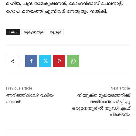
മഹിജ, ചന്ദ്ര രാമകൃഷ്ണൻ, മോഹൻദാസ് ചേലനാട്ട്,
ഗോപി മനയത്ത് എന്നിവർ നേതൃത്വം നൽകി.
TAGS
ഗുരുവായൂർ
തൃശൂർ
Previous article
Next article
അറിഞ്ഞില്ലേ? വലിയ
നിയുക്ത മുഖ്യമന്ത്രിക്ക്
ഓഫർ!
അഭിവാദ്യമർപ്പിച്ചു
ഒരുമനയൂരിൽ യു.ഡി.എഫ്
പ്രകടനം