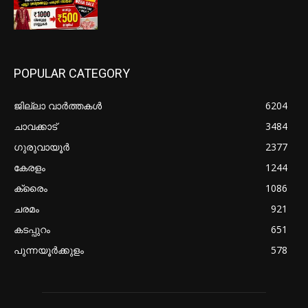
POPULAR CATEGORY
ജില്ലാ വാർത്തകൾ
6204
ചാവക്കാട്
3484
ഗുരുവായൂർ
2377
കേരളം
1244
ക്രൈം
1086
ചരമം
921
കടപ്പുറം
651
പുന്നയൂർക്കുളം
578