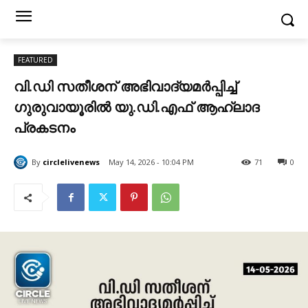
FEATURED
വി.ഡി സതീശന് അഭിവാദ്യമർപ്പിച്ച്
ഗുരുവായൂരിൽ യു.ഡി.എഫ് ആഹ്ലാദ
പ്രകടനം
By
circlelivenews
May 14, 2026 - 10:04 PM
71
0