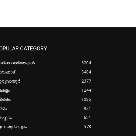
OPULAR CATEGORY
ില്ലാ വാർത്തകൾ
6204
വക്കാട്
3484
ുരുവായൂർ
2377
േരളം
1244
്രൈം
1086
രമം
921
പ്പുറം
651
ുന്നയൂർക്കുളം
578