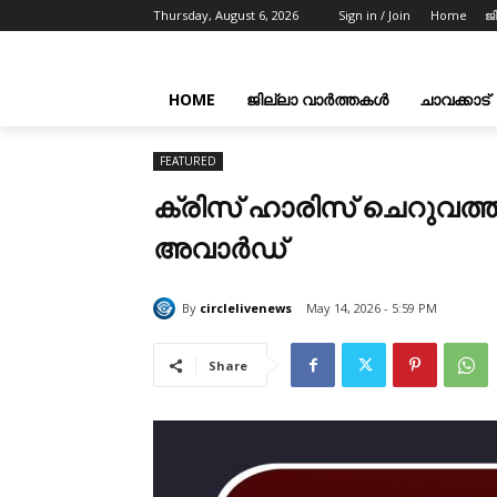
Thursday, August 6, 2026
Sign in / Join
Home
ജ
HOME
ജില്ലാ വാർത്തകൾ
ചാവക്കാട്
FEATURED
ക്രിസ് ഹാരിസ് ചെറുവത്
അവാർഡ്
By
circlelivenews
May 14, 2026 - 5:59 PM
Share