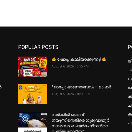
POPULAR POSTS
P
ഷോപ്പ് കാലിയാക്കുന്നു!
ജ
August 6, 2026 - 5:15 PM
ചാ
ഗ
ക
ർ
*ഓപ്പോ ഓണോത്സവം – ഓഫർ
August 5, 2026 - 10:00 PM
ക
ച
കട
സർക്കിൾ ലൈവ്
ന്യൂസിനെതിരെ ഗുരുവായൂർ
പ
നഗരസഭ ചെയർപേഴ്‌സൻ്റെ
വക്കീൽ നോട്ടീസ്