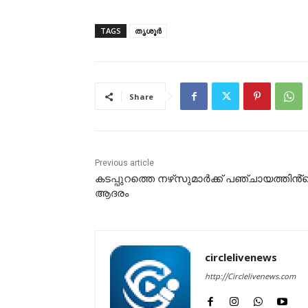
TAGS
തൃശൂർ
Share
Previous article
കടപ്പുറത്തെ നഴ്‌സുമാർക്ക് പഞ്ചായത്തിൻ്
ആദരം
circlelivenews
http://Circlelivenews.com