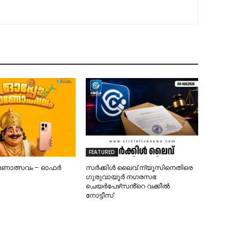
FEATURED
ഓണോത്സവം – ഓഫർ
സർക്കിൾ ലൈവ് ന്യൂസിനെതിരെ
ഗുരുവായൂർ നഗരസഭ
ചെയർപേഴ്‌സൻ്റെ വക്കീൽ
നോട്ടീസ്