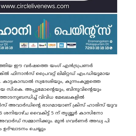
ടുത്തിയ ഈ വർഷത്തെ യംഗ് എൻട്രപ്രണർ
‌ൽ ഫിനാൻസ് പ്രൈവറ്റ് ലിമിറ്റഡ് എം.ഡിയുമായ
കാട്ടകാമ്പാൽ സ്വദേശിയും, കുന്നംകുളത്തെ
യ സി.കെ. അപ്പുമോൻ്റെയും, ബിന്ദുവിന്റെയും
്തോടനുബന്ധിച്ച് വിവിധ മേഖലകളിൽ
സ് അവാർഡിന്റെ ഭാഗമായാണ് ക്രിസ് ഹാരിസ് യുവ
6 ശനിയാഴ്ച വൈകിട്ട് 5 ന് തൃശ്ശൂർ കാസിനോ
 അവാർഡ് സമ്മാനിക്കും. മുൻ ഗവർണർ അഡ്വ പി
 ഉദ്ഘാടനം ചെയ്യും