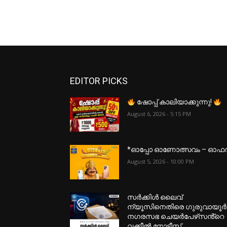
EDITOR PICKS
ഷോപ്പ് കാലിയാക്കുന്നു!
August 6, 2026 - 5:15 PM
*ഓപ്പോ ഓണോത്സവം – ഓഫ
August 5, 2026 - 10:00 PM
സർക്കിൾ ലൈവ്
ന്യൂസിനെതിരെ ഗുരുവായൂർ
നഗരസഭ ചെയർപേഴ്‌സൻ്റെ
വക്കീൽ നോട്ടീസ്