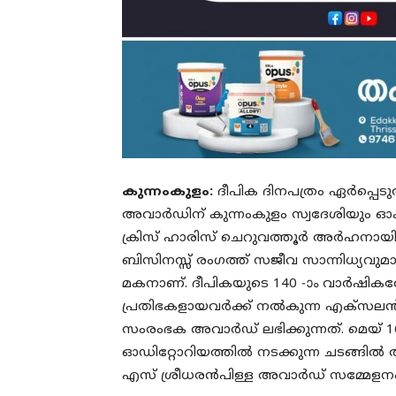
കുന്നംകുളം:
ദീപിക ദിനപത്രം ഏർപ്പെ
അവാർഡിന് കുന്നംകുളം സ്വദേശിയും ഓക്
ക്രിസ് ഹാരിസ് ചെറുവത്തൂർ അർഹനായി. 
ബിസിനസ്സ് രംഗത്ത് സജീവ സാന്നിധ്യവുമാ
മകനാണ്. ദീപികയുടെ 140 -ാം വാർഷികത
പ്രതിഭകളായവർക്ക് നൽകുന്ന എക്‌സലൻ
സംരംഭക അവാർഡ് ലഭിക്കുന്നത്. മെയ് 1
ഓഡിറ്റോറിയത്തിൽ നടക്കുന്ന ചടങ്ങിൽ
എസ് ശ്രീധരൻപിള്ള അവാർഡ് സമ്മേളനം