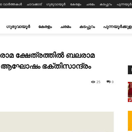
ലാ വാർത്തകൾ
ചാവക്കാട്
ഗുരുവായൂർ
കേരളം
ചരമം
കടപ്പുറം
പുന്നയൂർക
ഗുരുവായൂർ
കേരളം
ചരമം
കടപ്പുറം
പുന്നയൂർക്കുള
ലരാമ ക്ഷേത്രത്തിൽ ബലരാമ
 ആഘോഷം ഭക്തിസാന്ദ്രം
25
0