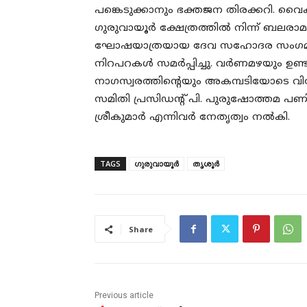
പങ്കെടുക്കാനും ഭക്തജന തിരക്കറി. വൈകീ
ഗുരുവായൂര്‍ ക്ഷേത്രത്തില്‍ നിന്ന് ബലരാമ 
ഘോഷയാത്രയായ ദേവ സഹോദര സംഗമവും ന
നിറപറകള്‍ സമര്‍പ്പിച്ചു. വര്‍ണമഴയും ഉണ
നാഗസ്വരത്തിന്റെയും അകമ്പടിയോടെ വിശേഷ
സമിതി പ്രസിഡന്റ് പി. പുരുഷോത്തമ പണിക്കര
ശ്രീകുമാര്‍ എന്നിവർ നേതൃത്വം നൽകി.
TAGS
ഗുരുവായൂർ
തൃശൂർ
Share
Previous article