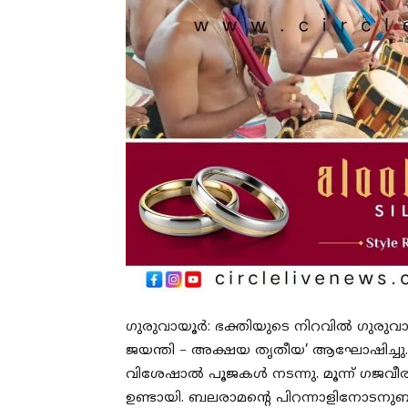
ഗുരുവായൂർ: ഭക്തിയുടെ നിറവില്‍ ഗുരുവ
ജയന്തി – അക്ഷയ തൃതീയ’ ആഘോഷിച്ചു. ക്ഷേ
വിശേഷാല്‍ പൂജകള്‍ നടന്നു. മൂന്ന് ഗജ
ഉണ്ടായി. ബലരാമന്റെ പിറന്നാളിനോടനുബന്ധ