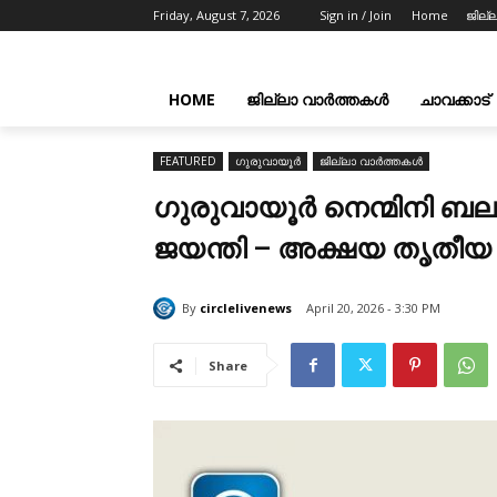
Friday, August 7, 2026
Sign in / Join
Home
ജില്
HOME
ജില്ലാ വാർത്തകൾ
ചാവക്കാട്
FEATURED
ഗുരുവായൂർ
ജില്ലാ വാർത്തകൾ
ഗുരുവായൂര്‍ നെന്മിനി ബ
ജയന്തി – അക്ഷയ തൃതീയ
By
circlelivenews
April 20, 2026 - 3:30 PM
Share