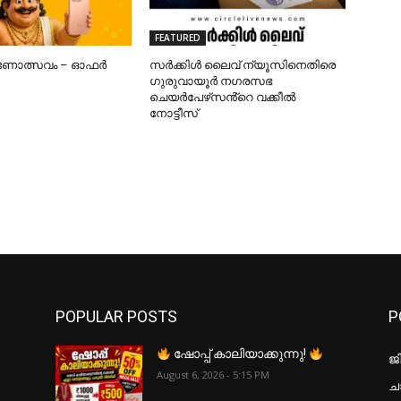
FEATURED
ഓണോത്സവം – ഓഫർ
സർക്കിൾ ലൈവ് ന്യൂസിനെതിരെ
ഗുരുവായൂർ നഗരസഭ
ചെയർപേഴ്‌സൻ്റെ വക്കീൽ
നോട്ടീസ്
POPULAR POSTS
P
ഷോപ്പ് കാലിയാക്കുന്നു!
ജ
August 6, 2026 - 5:15 PM
ചാ