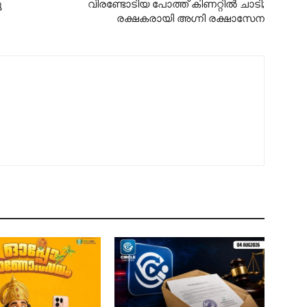
ൂ
വിരണ്ടോടിയ പോത്ത് കിണറ്റിൽ ചാടി;
രക്ഷകരായി അഗ്നി രക്ഷാസേന