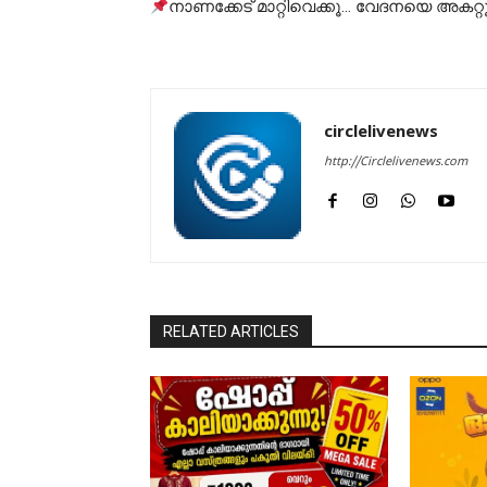
നാണക്കേട് മാറ്റിവെക്കൂ… വേദനയെ അകറ്റ
circlelivenews
http://Circlelivenews.com
RELATED ARTICLES