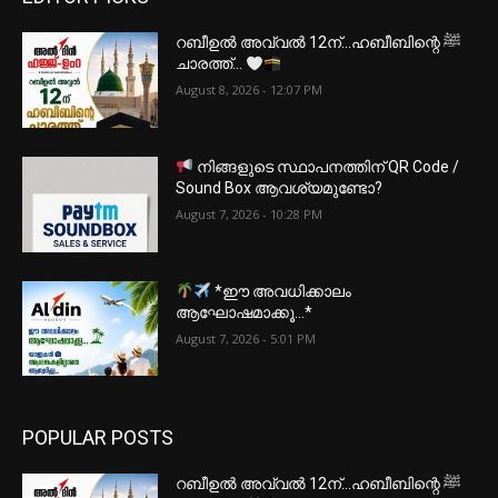
റബീഉൽ അവ്വൽ 12ന്…ഹബീബിന്റെ ﷺ
ചാരത്ത്…
August 8, 2026 - 12:07 PM
നിങ്ങളുടെ സ്ഥാപനത്തിന് QR Code /
Sound Box ആവശ്യമുണ്ടോ?
August 7, 2026 - 10:28 PM
*ഈ അവധിക്കാലം
ആഘോഷമാക്കൂ…*
August 7, 2026 - 5:01 PM
POPULAR POSTS
റബീഉൽ അവ്വൽ 12ന്…ഹബീബിന്റെ ﷺ