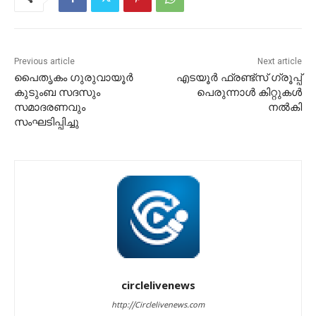
Previous article
Next article
പൈതൃകം ഗുരുവായൂർ
എടയൂർ ഫ്രണ്ട്‌സ് ഗ്രൂപ്പ്
കുടുംബ സദസും
പെരുന്നാൾ കിറ്റുകൾ
സമാദരണവും
നൽകി
സംഘടിപ്പിച്ചു
circlelivenews
http://Circlelivenews.com