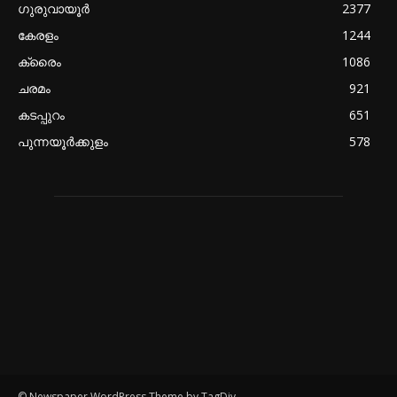
ഗുരുവായൂർ
2377
കേരളം
1244
ക്രൈം
1086
ചരമം
921
കടപ്പുറം
651
പുന്നയൂർക്കുളം
578
© Newspaper WordPress Theme by TagDiv