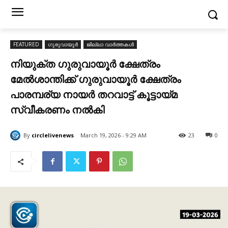
FEATURED
ഗുരുവായൂർ
ജില്ലാ വാർത്തകൾ
നിയുക്ത ഗുരുവായൂർ ക്ഷേത്രം
മേൽശാന്തിക്ക് ഗുരുവായൂർ ക്ഷേത്രം
പാരമ്പര്യ നായർ തറവാട്ട് കൂട്ടായ്മ
സ്വീകരണം നൽകി
By
circlelivenews
March 19, 2026 - 9:29 AM
23
0