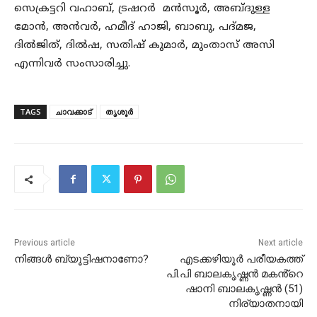
സെക്രട്ടറി വഹാബ്, ട്രഷറർ മൻസൂർ, അബ്ദുള്ള
മോൻ, അൻവർ, ഹമീദ് ഹാജി, ബാബു, പദ്മജ,
ദിൽജിത്, ദിൽഷ, സതിഷ് കുമാർ, മുംതാസ് അസി
എന്നിവർ സംസാരിച്ചു.
TAGS
ചാവക്കാട്
തൃശൂർ
Previous article
Next article
നിങ്ങൾ ബ്യൂട്ടിഷനാണോ?
എടക്കഴിയൂർ പരീയകത്ത്
പി.പി ബാലകൃഷ്ണൻ മകൻ്റെ
ഷാനി ബാലകൃഷ്ണൻ (51)
നിര്യാതനായി