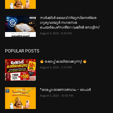
സർക്കിൾ ലൈവ് ന്യൂസിനെതിരെ
ഗുരുവായൂർ നഗരസഭ
ചെയർപേഴ്‌സൻ്റെ വക്കീൽ നോട്ടീസ്
August 4, 2026 - 8:56 PM
POPULAR POSTS
ഷോപ്പ് കാലിയാക്കുന്നു!
August 6, 2026 - 5:15 PM
*ഓപ്പോ ഓണോത്സവം – ഓഫർ
August 5, 2026 - 10:00 PM