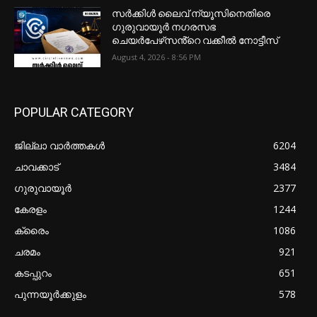
സർക്കിൾ ലൈവ് ന്യൂസിനെതിരെ
ഗുരുവായൂർ നഗരസഭ
ചെയർപേഴ്‌സൻ്റെ വക്കീൽ നോട്ടീസ്
August 4, 2026 - 8:56 PM
POPULAR CATEGORY
ജില്ലാ വാർത്തകൾ
6204
ചാവക്കാട്
3484
ഗുരുവായൂർ
2377
കേരളം
1244
ക്രൈം
1086
ചരമം
921
കടപ്പുറം
651
പുന്നയൂർക്കുളം
578