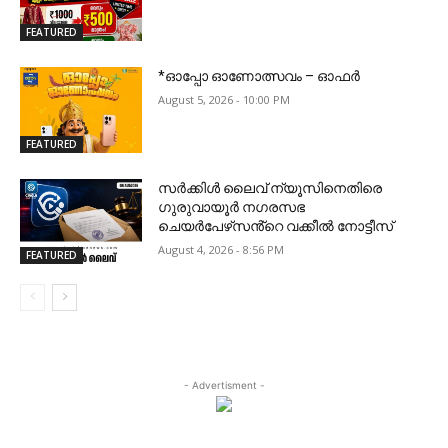
FEATURED
*ഓപ്പോ ഓണോത്സവം – ഓഫർ
August 5, 2026 - 10:00 PM
FEATURED
സർക്കിൾ ലൈവ് ന്യൂസിനെതിരെ
ഗുരുവായൂർ നഗരസഭ
ചെയർപേഴ്‌സൻ്റെ വക്കീൽ നോട്ടീസ്
August 4, 2026 - 8:56 PM
FEATURED
- Advertisment -