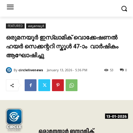
FEATURED
ഒരുമനയൂർ
ഒരുമനയൂർ ഇസ്ലാമിക്‌ വൊക്കേഷണൽ
ഹയർ സെക്കന്ററി സ്കൂൾ 47-ാം വാർഷികം
ആഘോഷിച്ചു
By
circlelivenews
January 13, 2026 - 5:36 PM
53
0