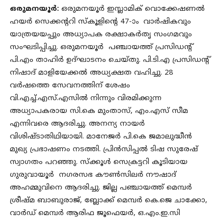
ഒരുമനയൂർ:
ഒരുമനയൂർ ഇസ്ലാമിക്‌ വൊക്കേഷണൽ
ഹയർ സെക്കന്ററി സ്കൂളിന്റെ 47-ാം വാർഷികവും
യാത്രയയപ്പും അധ്യാപക രക്ഷാകർതൃ സംഗമവും
സംഘടിപ്പിച്ചു. ഒരുമനയൂർ പഞ്ചായത്ത്‌ പ്രസിഡന്റ്‌
പി.എം താഹിർ ഉദ്ഘാടനം ചെയ്തു. പി.ടി.എ പ്രസിഡന്റ്‌
നിഷാദ് മാളിയേക്കൽ അധ്യക്ഷത വഹിച്ചു. 28
വർഷത്തെ സേവനത്തിന് ശേഷം
വി.എച്ച്.എസ്.എസിൽ നിന്നും വിരമിക്കുന്ന
അധ്യാപകരായ സി.കെ മുംതാസ്, എം.എസ് സീമ
എന്നിവരെ ആദരിച്ചു. അനന്യ നായർ
വിശിഷ്ടാതിഥിയായി. മാനേജർ പി.കെ ജമാലുദ്ധീൻ
മുഖ്യ പ്രഭാഷണം നടത്തി. പ്രിൻസിപ്പൽ ടിഷ സുരേഷ്
സ്വാഗതം പറഞ്ഞു. സ്ക്കൂൾ സെക്രട്ടറി കൂടിയായ
ഗുരുവായൂർ നഗരസഭ കൗൺസിലർ നൗഷാദ്
അഹമ്മുവിനെ ആദരിച്ചു. ജില്ല പഞ്ചായത്ത്‌ മെമ്പർ
ശ്രീഷ്മ ബാബുരാജ്, ബ്ലോക്ക് മെമ്പർ കെ.ജെ ചാക്കോ,
വാർഡ് മെമ്പർ ആരിഫ ജൂഫെയർ, ഒ.എം.ഇ.സി