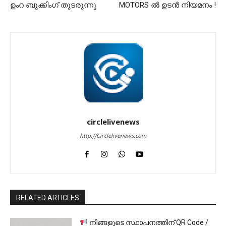
ഉംറ ബുക്കിംഗ് തുടരുന്നു
MOTORS ൽ ഉടൻ നിയമനം !
circlelivenews
http://Circlelivenews.com
RELATED ARTICLES
നിങ്ങളുടെ സ്ഥാപനത്തിന് QR Code /