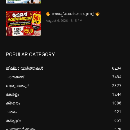
ഷോപ്പ് കാലിയാക്കുന്നു!
August 6, 2026 - 5:15 PM
POPULAR CATEGORY
ജില്ലാ വാർത്തകൾ
6204
ചാവക്കാട്
3484
ഗുരുവായൂർ
2377
കേരളം
1244
ക്രൈം
1086
ചരമം
921
കടപ്പുറം
651
പുന്നയൂർക്കുളം
578