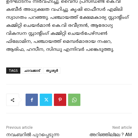
ഉദ്ഘാടനം നിർവഹിച്ചു. വൈസ് പ്രസിഡണ്ട് കെ.വി
കബീർ അധ്യക്ഷത വഹിച്ചു. കൃഷി ഓഫീസർ എമിലി
സ്വാഗതം പറഞ്ഞു. പഞ്ചായത്ത് ക്ഷേമകാര്യ സ്റ്റാന്റിംഗ്
കമ്മിറ്റി ചെയർമാൻ കെ.വി രവീന്ദ്രൻ, ആരോഗ്യ
വികസന സ്റ്റാന്റിംഗ് കമ്മിറ്റി ചെയർപേഴ്സൺ
ഫിലോമിന, പഞ്ചായത്ത് മെമ്പർമാരായ നഷറ,
ആരിഫ, ഹസീന, സിന്ധു എന്നിവർ പങ്കെടുത്തു.
TAGS
ചാവക്കാട്
തൃശൂർ
Previous article
Next article
നവംബറിൽ പുറപ്പെടുന്ന
അറിഞ്ഞില്ലേ ? AM