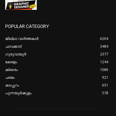
POPULAR CATEGORY
ജില്ലാ വാർത്തകൾ
6204
ചാവക്കാട്
3484
ഗുരുവായൂർ
2377
കേരളം
1244
ക്രൈം
1086
ചരമം
921
കടപ്പുറം
651
പുന്നയൂർക്കുളം
578