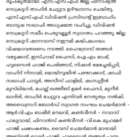
രൂപീകൃതമായി. എസ്.എസ്.എഫ് ജില്ല ഫിനാഷ്യൽ
സെക്രട്ടറി താഹിർ ചേറ്റുവ ഉദ്ഘാടനം ചെയ്തു.
എസ്.എസ്.എഫ് ഡിവിഷൻ പ്രസിഡൻ്റ് ഇബ്രാഹിം
ബാദുഷ സഖാഫി അധ്യക്ഷത വഹിച്ചു. ഡിവിഷൻ
സെക്രട്ടറി സലീം പെരുവല്ലൂർ സ്വാഗതം പറഞ്ഞു. ജില്ല
സെക്രട്ടറി ഷാനവാസ് നഈമി കയ്പമംഗലം
വിഷയാവതരണം നടത്തി. ഹൈദ്രോസ് തങ്ങൾ
വട്ടേക്കാട്, ഇസ്ഹാഖ് ഫൈസി, ഐ.എം മാഷ്,
ഹുസൈൻ ഹാജി പെരിങ്ങാട്, നിഷാർ മേച്ചേരിപ്പടി,
വാഹിദ് നിസാമി, മൊയ്നുദ്ധീൻ പണ്ടറക്കാട്, ഷാഫി
സഖാഫി പാടൂർ, അസീസ് ഫാളിലി, ഷംസുദ്ദീൻ
മുസ്‌ലിയാർ, മഹല്ല് ഖത്തീബ് ഉമർ ഫൈസി, മുനീർ
ഖാദിരി, താഹിർ ചേറ്റുവ എന്നിവർ നേതൃത്വം നൽകി.
അഡ്വൈസറി ബോർഡ്‌ സ്വാഗത സംഘം ചെയർമാൻ –
ആർ.വി.എം ബഷീർ മൗലവി, കൺവീനർ – നവാസ്
പാലുവായ്, ഫിനാൻസ് കൺവീനർ -വി.കെ മുഹമ്മദ്
ഹാജി ചക്കംകണ്ടം, വൈസ് ചെയർമാൻ മാരായി
അബ്ദുൽ ഖാദർ ഹാജി, ഹുസൈൻ തങ്ങൾ പുന്ന,