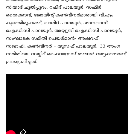
സിയാദ് ചൂൽപ്പുറം, റഷീദ് പാലയൂർ, സഫീർ
തൈക്കടവ്, ജോയിൻ്റ് കൺവീനർമാരായി വി.എം
കുഞ്ഞിമുഹമ്മദ്, ഖാലിദ് പാലയൂർ, ഷാനവാസ്
ഐ.ഡി.സി പാലയൂർ, അയ്യൂബ് ഐ.ഡി.സി പാലയൂർ,
സംഘാടക സമിതി ചെയർമാൻ- അഷറഫ്
സഖാഫി, കൺവീനർ – യൂസഫ് പാലയൂർ. 33 അംഗ
സമിതിയെ സയ്യിദ് ഹൈദറോസ് തങ്ങൾ വട്ടേക്കാടാണ്
പ്രാഖ്യാപിച്ചത്.