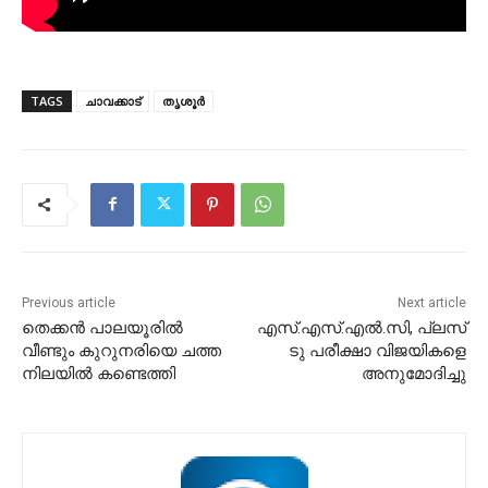
TAGS
ചാവക്കാട്
തൃശൂർ
Previous article
Next article
തെക്കൻ പാലയൂരിൽ
എസ്.എസ്.എൽ.സി, പ്ലസ്
വീണ്ടും കുറുനരിയെ ചത്ത
ടു പരീക്ഷാ വിജയികളെ
നിലയിൽ കണ്ടെത്തി
അനുമോദിച്ചു