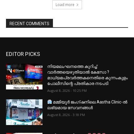
Load more
RECENT COMMENTS
EDITOR PICKS
നിയമലംഘനത്തെ കുറിച്ച്
വാർത്തയെഴുതിയാൽ കേസോ ?
മാധ്യമപ്രവർത്തകനെതിരെ കുന്നംകുളം
പോലീസിന്റെ പ്രതികാര നടപടി
August 8, 2026 - 10:25 PM
മമ്മിയൂർ ജംഗ്ഷനിലെ Aastha Clinic-ൽ
ലഭ്യമായ സേവനങ്ങൾ
August 8, 2026 - 3:18 PM