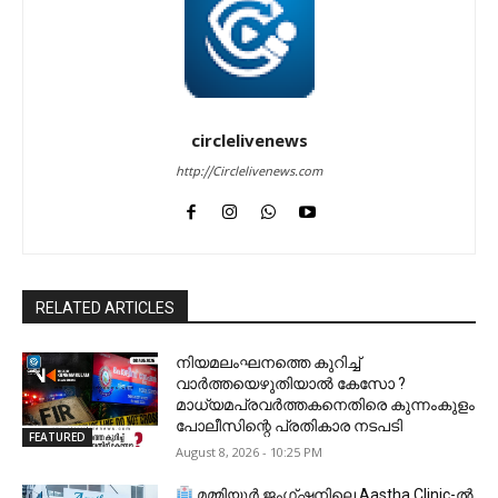
circlelivenews
http://Circlelivenews.com
RELATED ARTICLES
നിയമലംഘനത്തെ കുറിച്ച്
വാർത്തയെഴുതിയാൽ കേസോ ?
മാധ്യമപ്രവർത്തകനെതിരെ കുന്നംകുളം
പോലീസിന്റെ പ്രതികാര നടപടി
FEATURED
August 8, 2026 - 10:25 PM
മമ്മിയൂർ ജംഗ്ഷനിലെ Aastha Clinic-ൽ