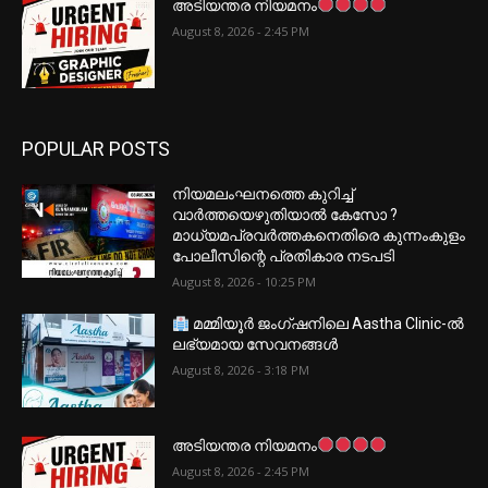
അടിയന്തര നിയമനം
August 8, 2026 - 2:45 PM
POPULAR POSTS
നിയമലംഘനത്തെ കുറിച്ച്
വാർത്തയെഴുതിയാൽ കേസോ ?
മാധ്യമപ്രവർത്തകനെതിരെ കുന്നംകുളം
പോലീസിന്റെ പ്രതികാര നടപടി
August 8, 2026 - 10:25 PM
മമ്മിയൂർ ജംഗ്ഷനിലെ Aastha Clinic-ൽ
ലഭ്യമായ സേവനങ്ങൾ
August 8, 2026 - 3:18 PM
അടിയന്തര നിയമനം
August 8, 2026 - 2:45 PM