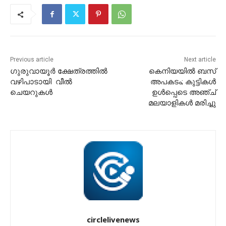
Previous article
Next article
ഗുരുവായൂർ ക്ഷേത്രത്തിൽ
കെനിയയിൽ ബസ്
വഴിപാടായി വീൽ
അപകടം; കുട്ടികൾ
ചെയറുകൾ
ഉൾപ്പെടെ അഞ്ച്
മലയാളികൾ മരിച്ചു
circlelivenews