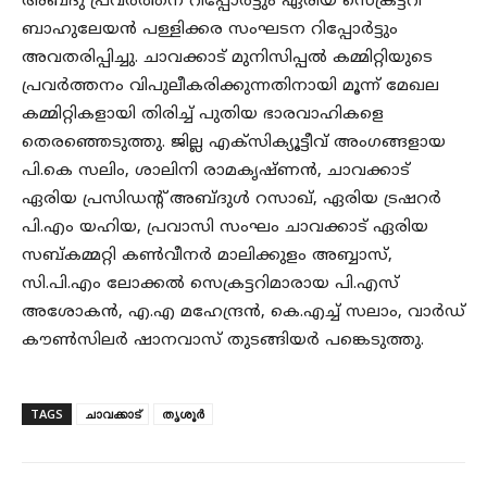
അബ്ദു പ്രവർത്തന റിപ്പോർട്ടും ഏരിയ സെക്രട്ടറി
ബാഹുലേയൻ പള്ളിക്കര സംഘടന റിപ്പോർട്ടും
അവതരിപ്പിച്ചു. ചാവക്കാട് മുനിസിപ്പൽ കമ്മിറ്റിയുടെ
പ്രവർത്തനം വിപുലീകരിക്കുന്നതിനായി മൂന്ന് മേഖല
കമ്മിറ്റികളായി തിരിച്ച് പുതിയ ഭാരവാഹികളെ
തെരഞ്ഞെടുത്തു. ജില്ല എക്സിക്യൂട്ടീവ് അംഗങ്ങളായ
പി.കെ സലിം, ശാലിനി രാമകൃഷ്ണൻ, ചാവക്കാട്
ഏരിയ പ്രസിഡന്റ്‌ അബ്ദുൾ റസാഖ്, ഏരിയ ട്രഷറർ
പി.എം യഹിയ, പ്രവാസി സംഘം ചാവക്കാട് ഏരിയ
സബ്കമ്മറ്റി കൺവീനർ മാലിക്കുളം അബ്ബാസ്,
സി.പി.എം ലോക്കൽ സെക്രട്ടറിമാരായ പി.എസ്
അശോകൻ, എ.എ മഹേന്ദ്രൻ, കെ.എച്ച് സലാം, വാർഡ്
കൗൺസിലർ ഷാനവാസ്‌ തുടങ്ങിയർ പങ്കെടുത്തു.
TAGS
ചാവക്കാട്
തൃശൂർ