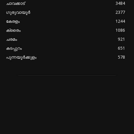
ചാവക്കാട്
3484
ഗുരുവായൂർ
2377
കേരളം
1244
ക്രൈം
1086
ചരമം
921
കടപ്പുറം
651
പുന്നയൂർക്കുളം
578