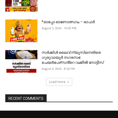
*ഓപ്പോ ഓണോത്സവം – ഓഫർ
August 5, 2026 - 10:00 PM
സർക്കിൾ ലൈവ് ന്യൂസിനെതിരെ
ഗുരുവായൂർ നഗരസഭ
ചെയർപേഴ്‌സൻ്റെ വക്കീൽ നോട്ടീസ്
August 4, 2026 - 8:56 PM
Load more
RECENT COMMENTS