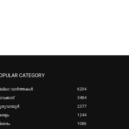
OPULAR CATEGORY
ില്ലാ വാർത്തകൾ
6204
വക്കാട്
3484
ുരുവായൂർ
2377
േരളം
1244
്രൈം
1086