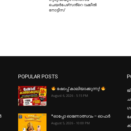
ചെയർപേഴ്‌സൻ്റെ വക്കീൽ
നോട്ടീസ്
POPULAR POSTS
P
ഷോപ്പ് കാലിയാക്കുന്നു!
ജ
August 6, 2026 - 5:15 PM
ചാ
ഗ
ക
ർ
*ഓപ്പോ ഓണോത്സവം – ഓഫർ
August 5, 2026 - 10:00 PM
ക