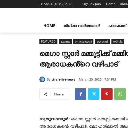
Friday, August 7, 2026
Sign in / Join
Home
ജില്
HOME
ജില്ലാ വാർത്തകൾ
ചാവക്കാട്
FEATURED
കേരളം
ഗുരുവായൂർ
വൈറൽ
സിനിമ
മെഗാ സ്റ്റാര്‍ മമ്മൂട്ടിക്
ആരാധകൻ്റെ വഴിപാട്
By
circlelivenews
March 20, 2025 - 7:54 PM
Share
ഗുരുവായൂർ:
മെഗാ സ്റ്റാര്‍ മമ്മൂട്ടിക
ആരാധകൻ്റെ വഴിപാട്. മോഹൻലാൽ ആര