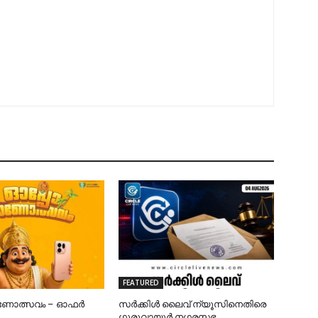
FEATURED
ഓണോത്സവം – ഓഫർ
സർക്കിൾ ലൈവ് ന്യൂസിനെതിരെ
ഗുരുവായൂർ നഗരസഭ