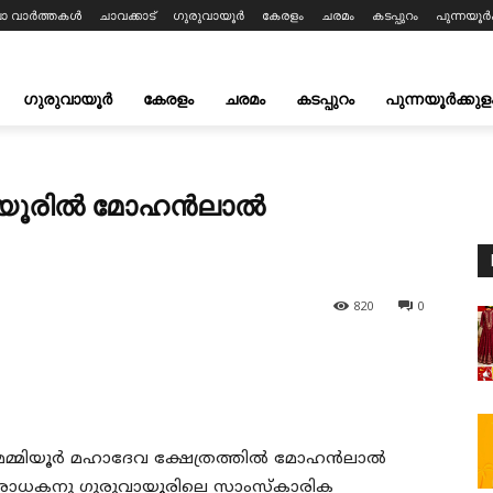
ലാ വാർത്തകൾ
ചാവക്കാട്
ഗുരുവായൂർ
കേരളം
ചരമം
കടപ്പുറം
പുന്നയൂർക
ഗുരുവായൂർ
കേരളം
ചരമം
കടപ്പുറം
പുന്നയൂർക്കുള
ക് മമ്മിയൂരിൽ മോഹൻലാൽ
820
0
്കായി മമ്മിയൂര്‍ മഹാദേവ ക്ഷേത്രത്തില്‍ മോഹൻലാൽ
ാധകനു ഗുരുവായൂരിലെ സാംസ്‌കാരിക