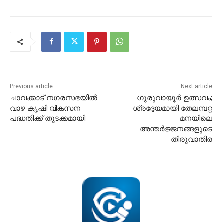
Previous article
Next article
ചാവക്കാട് നഗരസഭയിൽ
ഗുരുവായൂർ ഉത്സവം;
വാഴ കൃഷി വികസന
ശ്രദ്ദേയമായി തേലമ്പറ്റ
പദ്ധതിക്ക് തുടക്കമായി
മനയിലെ
അന്തർജ്ജനങ്ങളുടെ
തിരുവാതിര