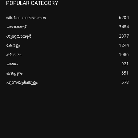
POPULAR CATEGORY
ജില്ലാ വാർത്തകൾ
6204
ചാവക്കാട്
3484
ഗുരുവായൂർ
2377
കേരളം
1244
ക്രൈം
1086
ചരമം
921
കടപ്പുറം
651
പുന്നയൂർക്കുളം
578