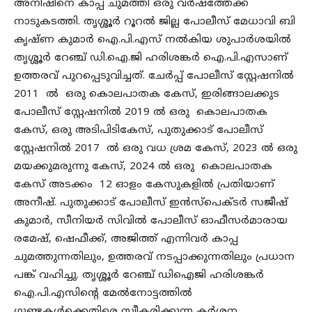
അനീഷിനെ കാപ്പ ചുമത്തി ഒരു വർഷത്തേക്ക്
നാടുകടത്തി. തൃശ്ശൂര്‍ റൂറല്‍ ജില്ല പോലീസ് മേധാവി ബി
കൃഷ്ണ കുമാര്‍ ഐ.പി.എസ് നൽകിയ ശുപാര്‍ശയില്‍
തൃശ്ശൂർ റേഞ്ച് ഡി.ഐ.ജി ഹരിശങ്കര്‍ ഐ.പി.എസാണ്
ഉത്തരവ് പുറപ്പെടുവിച്ചത്. ചേര്‍പ്പ് പോലീസ് സ്റ്റേഷനിൽ
2011 ൽ ഒരു കൊലപാതക കേസ്, ഇരിങ്ങാലക്കുട
പോലീസ് സ്റ്റേഷനിൽ 2019 ൽ ഒരു കൊലപാതക
കേസ്, ഒരു അടിപിടികേസ്, പുതുക്കാട് പോലീസ്
സ്റ്റേഷനിൽ 2017 ൽ ഒരു വധ ശ്രമ കേസ്, 2023 ൽ ഒരു
മയക്കുമരുന്നു കേസ്, 2024 ൽ ഒരു കൊലപാതക
കേസ് അടക്കം 12 ഓളം കേസുകളില്‍ പ്രതിയാണ്
അനീഷ്. പുതുക്കാട് പോലീസ് ഇന്‍സ്പെക്ടര്‍ സജീഷ്
കുമാര്‍, സീനിയര്‍ സിവില്‍ പോലീസ് ഓഫീസര്‍മാരായ
രമേഷ്, ഷെഫീക്ക്, അജിത്ത് എന്നിവര്‍ കാപ്പ
ചുമത്തുന്നതിലും, ഉത്തരവ് നടപ്പാക്കുന്നതിലും പ്രധാന
പങ്ക് വഹിച്ചു. തൃശ്ശൂർ റേഞ്ച് ഡിഐജി ഹരിശങ്കർ
ഐ.പി.എസിന്റെ മേൽനോട്ടത്തിൽ
ഗുണ്ടകൾക്കെതിരെ സ്വീകരിക്കുന്ന കർശന