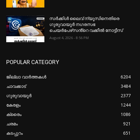
സർക്കിൾ ലൈവ് ന്യൂസിനെതിരെ
ഗുരുവായൂർ നഗരസഭ
ചെയർപേഴ്‌സൻ്റെ വക്കീൽ നോട്ടീസ്
August 4, 2026 - 8:56 PM
POPULAR CATEGORY
ജില്ലാ വാർത്തകൾ
6204
ചാവക്കാട്
3484
ഗുരുവായൂർ
2377
കേരളം
1244
ക്രൈം
1086
ചരമം
921
കടപ്പുറം
651