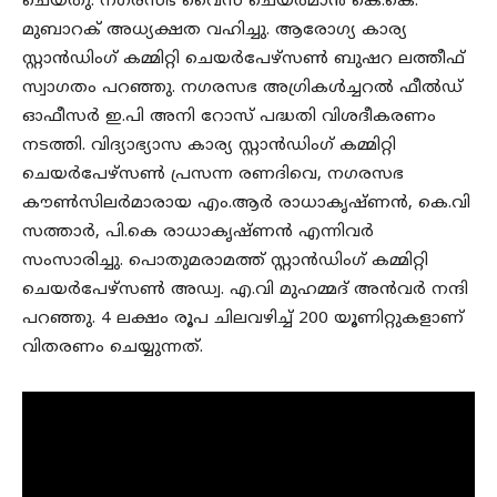
ചെയ്തു. നഗരസഭ വൈസ് ചെയർമാൻ കെ.കെ.
മുബാറക് അധ്യക്ഷത വഹിച്ചു. ആരോഗ്യ കാര്യ
സ്റ്റാൻഡിംഗ് കമ്മിറ്റി ചെയർപേഴ്സൺ ബുഷറ ലത്തീഫ്
സ്വാഗതം പറഞ്ഞു. നഗരസഭ അഗ്രികൾച്ചറൽ ഫീൽഡ്
ഓഫീസർ ഇ.പി അനി റോസ് പദ്ധതി വിശദീകരണം
നടത്തി. വിദ്യാഭ്യാസ കാര്യ സ്റ്റാൻഡിംഗ് കമ്മിറ്റി
ചെയർപേഴ്സൺ പ്രസന്ന രണദിവെ, നഗരസഭ
കൗൺസിലർമാരായ എം.ആർ രാധാകൃഷ്ണൻ, കെ.വി
സത്താർ, പി.കെ രാധാകൃഷ്ണൻ എന്നിവർ
സംസാരിച്ചു. പൊതുമരാമത്ത് സ്റ്റാൻഡിംഗ് കമ്മിറ്റി
ചെയർപേഴ്സൺ അഡ്വ. എ.വി മുഹമ്മദ് അൻവർ നന്ദി
പറഞ്ഞു. 4 ലക്ഷം രൂപ ചിലവഴിച്ച് 200 യൂണിറ്റുകളാണ്
വിതരണം ചെയ്യുന്നത്.