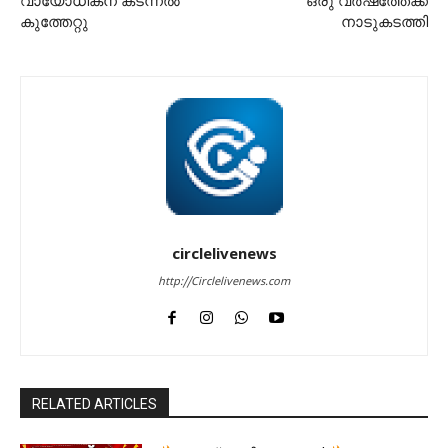
വായോധികന് കടന്നൽ
ഒരു വർഷത്തേക്ക്
കുത്തേറ്റു
നാടുകടത്തി
circlelivenews
http://Circlelivenews.com
RELATED ARTICLES