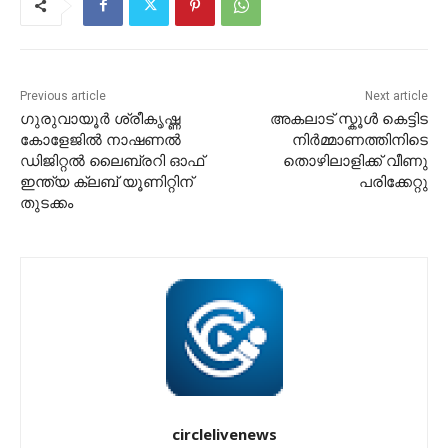
Previous article
Next article
ഗുരുവായൂർ ശ്രീകൃഷ്ണ
അകലാട് സ്കൂൾ കെട്ടിട
കോളേജിൽ നാഷണൽ
നിർമ്മാണത്തിനിടെ
ഡിജിറ്റൽ ലൈബ്രറി ഓഫ്
തൊഴിലാളിക്ക് വീണു
ഇന്ത്യ ക്ലബ് യൂണിറ്റിന്
പരിക്കേറ്റു
തുടക്കം
circlelivenews