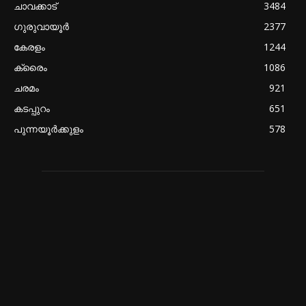
ചാവക്കാട്
3484
ഗുരുവായൂർ
2377
കേരളം
1244
ക്രൈം
1086
ചരമം
921
കടപ്പുറം
651
പുന്നയൂർക്കുളം
578