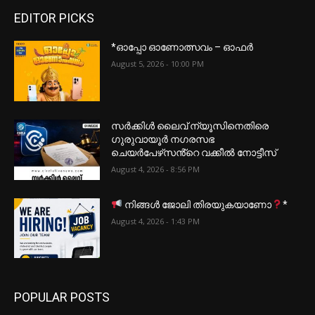
EDITOR PICKS
*ഓപ്പോ ഓണോത്സവം – ഓഫർ
August 5, 2026 - 10:00 PM
സർക്കിൾ ലൈവ് ന്യൂസിനെതിരെ
ഗുരുവായൂർ നഗരസഭ
ചെയർപേഴ്‌സൻ്റെ വക്കീൽ നോട്ടീസ്
August 4, 2026 - 8:56 PM
നിങ്ങൾ ജോലി തിരയുകയാണോ
*
August 4, 2026 - 1:43 PM
POPULAR POSTS