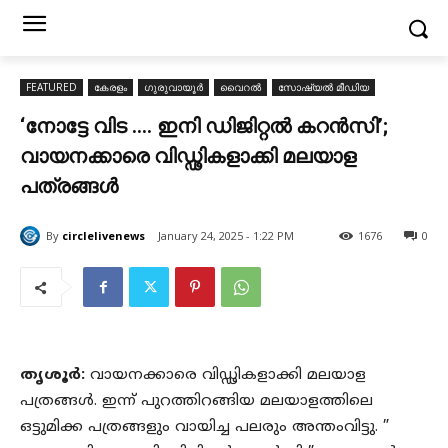
FEATURED
കേരളം
ഗുരുവായൂർ
വൈറൽ
സോഷ്യൽ മീഡിയ
‘നോട്ടേ വിട …. ഇനി ഡിജിറ്റൽ കറൻസി’;
വായനക്കാരെ വിഡ്ഢികളാക്കി മലയാള
പത്രങ്ങൾ
By
circlelivenews
January 24, 2025 - 1:22 PM
1676
0
തൃശൂർ:
വായനക്കാരെ വിഡ്ഢികളാക്കി മലയാള
പത്രങ്ങൾ. ഇന്ന് പുറത്തിറങ്ങിയ മലയാളത്തിലെ
ഒട്ടുമിക്ക പത്രങ്ങളും വായിച്ച പലരും അന്തംവിട്ടു. ”