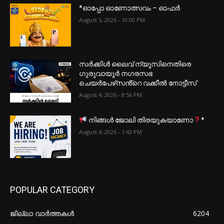
*ഓപ്പോ ഓണോത്സവം – ഓഫർ
August 5, 2026 - 10:00 PM
സർക്കിൾ ലൈവ് ന്യൂസിനെതിരെ
ഗുരുവായൂർ നഗരസഭ
ചെയർപേഴ്‌സൻ്റെ വക്കീൽ നോട്ടീസ്
August 4, 2026 - 8:56 PM
നിങ്ങൾ ജോലി തിരയുകയാണോ
*
August 4, 2026 - 1:43 PM
POPULAR CATEGORY
ജില്ലാ വാർത്തകൾ
6204