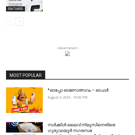
FEATURED
- Advertisment -
MOST POPULAR
*ഓപ്പോ ഓണോത്സവം – ഓഫർ
August 5, 2026 - 10:00 PM
സർക്കിൾ ലൈവ് ന്യൂസിനെതിരെ
ഗുരുവായൂർ നഗരസഭ