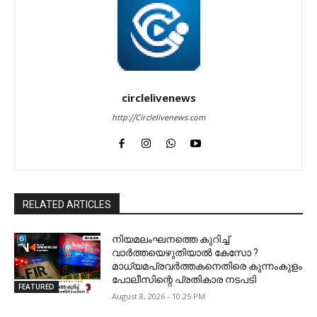
circlelivenews
http://Circlelivenews.com
RELATED ARTICLES
നിയമലംഘനത്തെ കുറിച്ച്
വാർത്തയെഴുതിയാൽ കേസോ ?
മാധ്യമപ്രവർത്തകനെതിരെ കുന്നംകുളം
പോലീസിന്റെ പ്രതികാര നടപടി
FEATURED
August 8, 2026 - 10:25 PM