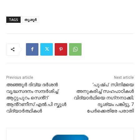
TAGS
തൃശൂർ
Previous article
Next article
അഞ്ഞൂർ ദിവ്യ ദർശൻ
‘പുഷ്പ’ സിനിമയെ
വൃദ്ധസദനം സന്ദർശിച്ച്
അനുകരിച്ച് സഹപാഠികൾ
ആറ്റുപുറം സെൻ്റ്
വിദ്യാർഥിയെ നഗ്‌നനാക്കി;
ആൻ്റണീസ് എൽ.പി സ്കൂൾ
ദൃശ്യം പങ്കിട്ടു, 7
വിദ്യാർത്ഥികൾ
പേർക്കെതിരേ പരാതി