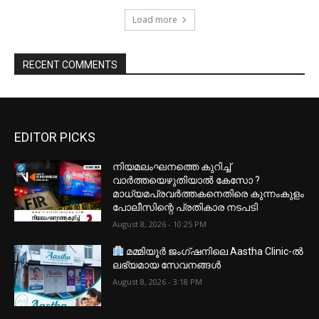
Load more
RECENT COMMENTS
EDITOR PICKS
നിയമലംഘനത്തെ കുറിച്ച്
വാർത്തയെഴുതിയാൽ കേസോ ?
മാധ്യമപ്രവർത്തകനെതിരെ കുന്നംകുളം
പോലീസിന്റെ പ്രതികാര നടപടി
August 8, 2026 - 10:25 PM
മമ്മിയൂർ ജംഗ്ഷനിലെ Aastha Clinic-ൽ
ലഭ്യമായ സേവനങ്ങൾ
August 8, 2026 - 3:18 PM