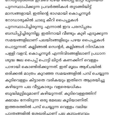
നേതൃത്വത്തിൽ ഇവിടെ പഴയ പൈപ്പ് മാറ്റി പുതിയത്
പുനസ്ഥാപിക്കുന്ന പ്രവർത്തികൾ തുടങ്ങിയിട്ട്
മാസങ്ങളായി. ഇതിന്റെ ഭാഗമായി കൊച്ചന്നൂർ
റോഡാരുകിൽ ചാലു കീറി പൈപ്പുകൾ
പുനസ്ഥാപിച്ചിരുന്നു. എന്നാൽ ഇവ പരസ്പ്പരം
ബന്ധിപ്പിച്ചിരുന്നില്ല. ഇതിനായി വീണ്ടും കുഴി എടുക്കുന്ന
സമയങ്ങളിലാണ് പലയിടങ്ങളിലും പഴയ പൈപ്പുകൾ
പൊട്ടുന്നത്. കല്ലിങ്ങൽ സെന്റർ, കല്ലിങ്ങൾ നിസ്കാര
പള്ളി വളവ്, കൊച്ചന്നൂർ എന്നിവിടങ്ങളിലാണ് പ്രധാന
ശുദ്ധ ജല പൈപ്പ് പൊട്ടി ലിറ്റർ കണക്കിന് വെള്ളം
പാഴായി കൊണ്ടിരിക്കുന്നത്. ഇത് മൂലം ആഴ്ചയിൽ
ഒരിക്കൽ മാത്രം കുറഞ്ഞ സമയങ്ങളിൽ പമ്പ് ചെയ്യുന്ന
കുടിവെള്ളം കിട്ടാതെ വരികയും ഇതിനെ ആശ്രയിച്ചു
കഴിയുന്ന പല വീട്ടുകാരും വളരെയധികം
ബുദ്ധിമുട്ടിലുമാണ് കഴിയുന്നത്. കുടിവെള്ളത്തിന്
ക്ഷാമം നേരിടുന്ന ഒരു മേഖല കൂടിയാണിത്.
ഇത്തരത്തിൽ പമ്പ് ചെയ്യുന്ന വെള്ളം വലിയ
പാത്രങ്ങളിൽ ശേഖരിച്ചാണ് പല കുടുംബവും