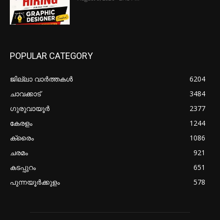
POPULAR CATEGORY
ജില്ലാ വാർത്തകൾ
6204
ചാവക്കാട്
3484
ഗുരുവായൂർ
2377
കേരളം
1244
ക്രൈം
1086
ചരമം
921
കടപ്പുറം
651
പുന്നയൂർക്കുളം
578