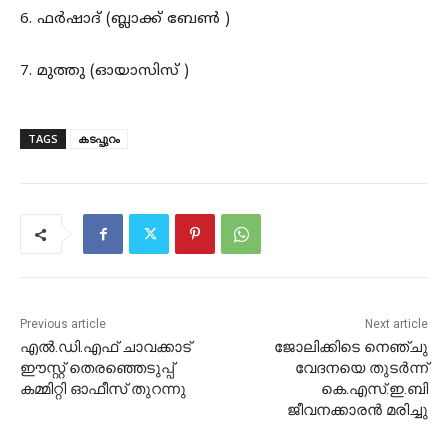
6. ഫർഷാദ് (ബ്ലാക്ക് ബേൺ )
7. മുത്തു (ഓയാസിസ്‌ )
TAGS
കടപ്പുറം
Previous article
Next article
എൽ.ഡി.എഫ് ചാവക്കാട്
ജോലിക്കിടെ നെഞ്ചു
ഈസ്റ്റ് തെരഞ്ഞെടുപ്പ്
വേദനയെ തുടര്‍ന്ന്
കമ്മിറ്റി ഓഫീസ് തുറന്നു
കെ.എസ്.ഇ.ബി
ജീവനക്കാരന്‍ മരിച്ചു