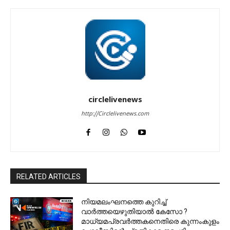
circlelivenews
http://Circlelivenews.com
RELATED ARTICLES
നിയമലംഘനത്തെ കുറിച്ച്
വാർത്തയെഴുതിയാൽ കേസോ ?
മാധ്യമപ്രവർത്തകനെതിരെ കുന്നംകുളം