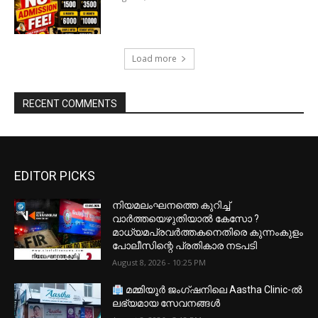
Load more
RECENT COMMENTS
EDITOR PICKS
നിയമലംഘനത്തെ കുറിച്ച്
വാർത്തയെഴുതിയാൽ കേസോ ?
മാധ്യമപ്രവർത്തകനെതിരെ കുന്നംകുളം
പോലീസിന്റെ പ്രതികാര നടപടി
August 8, 2026 - 10:25 PM
മമ്മിയൂർ ജംഗ്ഷനിലെ Aastha Clinic-ൽ
ലഭ്യമായ സേവനങ്ങൾ