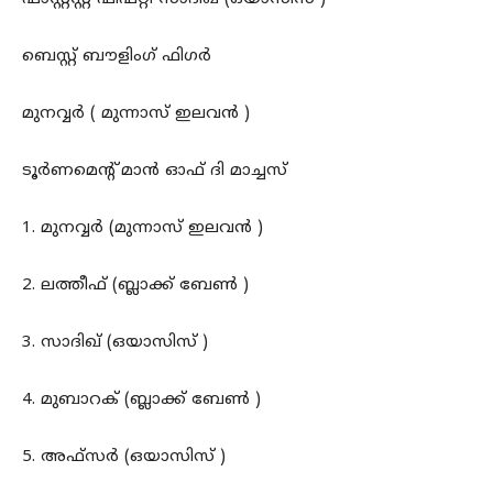
ബെസ്റ്റ് ബൗളിംഗ് ഫിഗർ
മുനവ്വർ ( മുന്നാസ് ഇലവൻ )
ടൂർണമെന്റ് മാൻ ഓഫ് ദി മാച്ചസ്
1. മുനവ്വർ (മുന്നാസ് ഇലവൻ )
2. ലത്തീഫ് (ബ്ലാക്ക് ബേൺ )
3. സാദിഖ് (ഒയാസിസ് )
4. മുബാറക് (ബ്ലാക്ക് ബേൺ )
5. അഫ്സർ (ഒയാസിസ് )