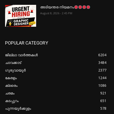
അടിയന്തര നിയമനം
August 8, 2026 - 2:45 PM
POPULAR CATEGORY
ജില്ലാ വാർത്തകൾ
6204
ചാവക്കാട്
3484
ഗുരുവായൂർ
2377
കേരളം
1244
ക്രൈം
1086
ചരമം
921
കടപ്പുറം
651
പുന്നയൂർക്കുളം
578