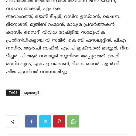
പഞ്ചായത്ത് അംഗങ്ങളായ അസീസ് മന്ദലംകുന്ന്,
സുഹറ ബക്കർ, എം.കെ
അറാഫത്ത്, രജനി ടീച്ചർ, റസീന ഉസ്മാൻ, ഷൈബ
ദിനേശൻ, മുജീബ് റഹ്മാൻ, മാധ്യമ പ്രവർത്തകൻ
കാസിം സൈദ്, വിവിധ രാഷ്ട്രീയ സാമൂഹിക
പ്രതിനിധികളായ വി സമീർ, കെ.ബി ഫസലുദ്ദീൻ, പി.എ
നസീർ, ആർ.പി ബഷീർ, എം.പി ഇക്ബാൽ മാസ്റ്റർ, റീന
ടീച്ചർ, പി.ആർ സായൂജ് സുനിതാ മേപ്പുറത്ത്, റാഫി
മാലിക്കുളം, എം.എ വഹാബ്, ടി.കെ ഖാദർ, എൻ.വി
ഷീജ എന്നിവർ സംസാരിച്ചു.
TAGS
പുന്നയൂർ