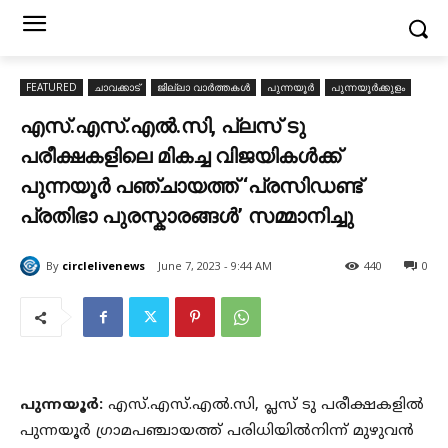
FEATURED
ചാവക്കാട്
ജില്ലാ വാർത്തകൾ
പുന്നയൂർ
പുന്നയൂർക്കുളം
എസ്.എസ്.എൽ.സി, പ്ലസ് ടു
പരീക്ഷകളിലെ മികച്ച വിജയികൾക്ക്
പുന്നയൂർ പഞ്ചായത്ത് ‘പ്രസിഡണ്ട്
പ്രതിഭാ പുരസ്കാരങ്ങൾ’ സമ്മാനിച്ചു
By
circlelivenews
June 7, 2023 - 9:44 AM
440
0
പുന്നയൂർ:
എസ്.എസ്.എൽ.സി, പ്ലസ് ടു പരീക്ഷകളിൽ
പുന്നയൂർ ഗ്രാമപഞ്ചായത്ത് പരിധിയിൽനിന്ന് മുഴുവൻ