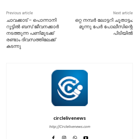
Previous article
Next article
ചാവക്കാട് – പൊന്നാനി
ഒറ്റ നമ്പർ ലോട്ടറി ചൂതാട്ടം;
റൂട്ടിൽ ബസ് ജീവനക്കാർ
മൂന്നു പേർ പോലീസിന്റെ
നടത്തുന്ന പണിമുടക്ക്
പിടിയിൽ
രണ്ടാം ദിവസത്തിലേക്ക്
കടന്നു
circlelivenews
http://Circlelivenews.com