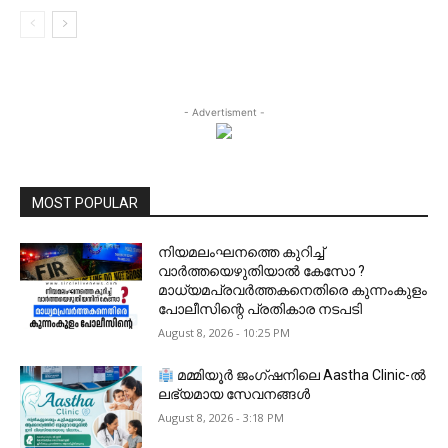
- Advertisment -
MOST POPULAR
നിയമലംഘനത്തെ കുറിച്ച്
വാർത്തയെഴുതിയാൽ കേസോ ?
മാധ്യമപ്രവർത്തകനെതിരെ കുന്നംകുളം
പോലീസിന്റെ പ്രതികാര നടപടി
August 8, 2026 - 10:25 PM
മമ്മിയൂർ ജംഗ്ഷനിലെ Aastha Clinic-ൽ
ലഭ്യമായ സേവനങ്ങൾ
August 8, 2026 - 3:18 PM