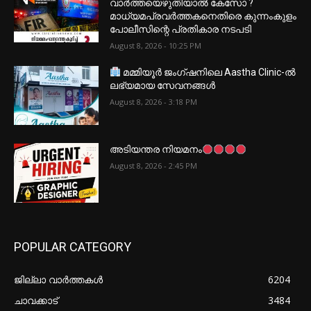
വാർത്തയെഴുതിയാൽ കേസോ ?
മാധ്യമപ്രവർത്തകനെതിരെ കുന്നംകുളം
പോലീസിന്റെ പ്രതികാര നടപടി
August 8, 2026 - 10:25 PM
മമ്മിയൂർ ജംഗ്ഷനിലെ Aastha Clinic-ൽ
ലഭ്യമായ സേവനങ്ങൾ
August 8, 2026 - 3:18 PM
അടിയന്തര നിയമനം
August 8, 2026 - 2:45 PM
POPULAR CATEGORY
ജില്ലാ വാർത്തകൾ
6204
ചാവക്കാട്
3484