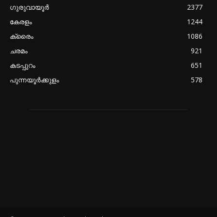
ഗുരുവായൂർ
2377
കേരളം
1244
ക്രൈം
1086
ചരമം
921
കടപ്പുറം
651
പുന്നയൂർക്കുളം
578