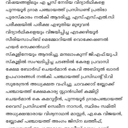
വിഷയങ്ങളിലും എ പ്ലസ് നേടിയ വിദ്യാർഥികളെ
പുന്നയൂർ ഗ്രാമ പഞ്ചായത്ത് പ്രസിഡണ്ട് പ്രതിഭാ
പുരസ്കാരം നൽകി ആദരിച്ചു. എസ്.എസ്.എൽ.സി
പരീക്ഷയിൽ പരീക്ഷ എഴുതിയ മുഴുവൻ
വിദ്യാർഥികളെയും വിജയിപ്പിച്ച എടക്കഴിയൂർ
സീരിയസാഹിബ് മെമ്മോറിയൽ വൊക്കേഷണൽ
ഹയർ സെക്കൻഡറി
സ്കൂളിനേയും ആദരിച്ചു. മന്ദലാംകുന്ന് ജി.എഫ്.യു.പി
സ്കൂളിൽ സംഘടിപ്പിച്ച ചടങ്ങിൽ കേരള പ്രവാസി
ക്ഷേമ ബോർഡ് ചെയർമാൻ കെ.വി അബ്ദുൽ ഖാദർ
ഉപഹാരങ്ങൾ നൽകി. പഞ്ചായത്ത് പ്രസിഡന്റ് ടി.വി
സുരേന്ദ്രൻ അധ്യക്ഷത വഹിച്ചു. ചാവക്കാട് ബ്ലോക്ക്
പഞ്ചായത്ത് ക്ഷേമകാര്യ സ്റ്റാൻഡിങ് കമ്മിറ്റി
ചെയർമാൻ കെ കമറുദ്ദീൻ, പുന്നയൂർ ഗ്രാമപഞ്ചായത്ത്
വൈസ് പ്രസിഡണ്ട് സെലീന നാസർ, സ്ഥിരം സമിതി
അധ്യക്ഷന്മാരായ വിശ്വനാഥൻ മാസ്റ്റർ, എ.കെ വിജയൻ,
ബ്ലോക്ക് പഞ്ചായത്ത് അംഗം ജിസ്ന ലത്തീഫ്,