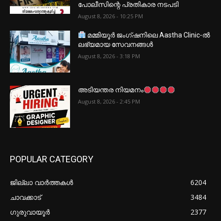
പോലീസിന്റെ പ്രതികാര നടപടി
August 8, 2026 - 10:25 PM
മമ്മിയൂർ ജംഗ്ഷനിലെ Aastha Clinic-ൽ
ലഭ്യമായ സേവനങ്ങൾ
August 8, 2026 - 3:18 PM
അടിയന്തര നിയമനം
August 8, 2026 - 2:45 PM
POPULAR CATEGORY
ജില്ലാ വാർത്തകൾ
6204
ചാവക്കാട്
3484
ഗുരുവായൂർ
2377