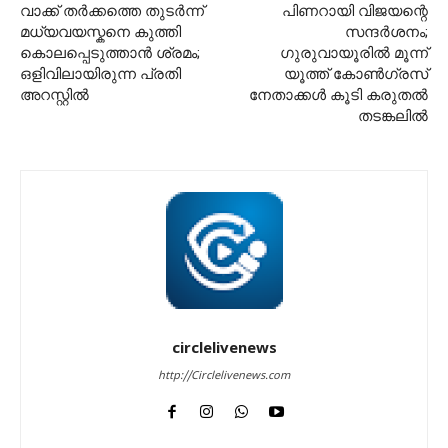
വാക്ക് തർക്കത്തെ തുടർന്ന്
പിണറായി വിജയന്റെ
മധ്യവയസ്കനെ കുത്തി
സന്ദർശനം;
കൊലപ്പെടുത്താൻ ശ്രമം;
ഗുരുവായൂരിൽ മൂന്ന്
ഒളിവിലായിരുന്ന പ്രതി
യൂത്ത് കോൺഗ്രസ്
അറസ്റ്റിൽ
നേതാക്കൾ കൂടി കരുതൽ
തടങ്കലിൽ
circlelivenews
http://Circlelivenews.com