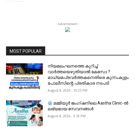
- Advertisment -
MOST POPULAR
നിയമലംഘനത്തെ കുറിച്ച്
വാർത്തയെഴുതിയാൽ കേസോ ?
മാധ്യമപ്രവർത്തകനെതിരെ കുന്നംകുളം
പോലീസിന്റെ പ്രതികാര നടപടി
August 8, 2026 - 10:25 PM
മമ്മിയൂർ ജംഗ്ഷനിലെ Aastha Clinic-ൽ
ലഭ്യമായ സേവനങ്ങൾ
August 8, 2026 - 3:18 PM