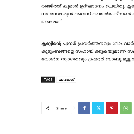
രഞ്ജിത്ത് കുമാർ ഉദ്ഘാടനം ചെയ്തു. ക്ലബ
നഗരസഭ മുൻ വൈസ് ചെയർപേഴ്സൺ മഞ്
കൈമാറി.
ക്ലബ്ബിന്റെ പുനർ പ്രവർത്തനവും 21ാം വാർ
കുടുംബങ്ങളെ സഹായിക്കുകയുമാണ് സമ്മാന 
വോൾഗ സ്വാഗതവും ട്രഷറർ ബാബു മുല്ലത്
TAGS
ചാവക്കാട്
Share