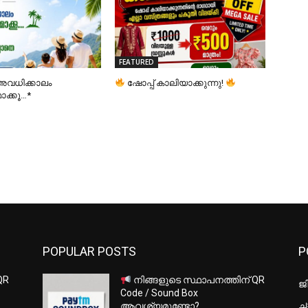
FEATURED
വധിക്കാലം
ഷോപ്പ് കാലിയാക്കുന്നു!
്കൂ…*
POPULAR POSTS
P
QR
നിങ്ങളുടെ സ്ഥാപനത്തിന് QR
ജ
Code / Sound Box
ചാ
ആവശ്യമുണ്ടോ?