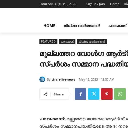
Saturday, August 8, 2026
Sign in / Join
Home
ജി
HOME
ജില്ലാ വാർത്തകൾ
ചാവക്കാട്
FEATURED
ചാവക്കാട്
ജില്ലാ വാർത്തകൾ
മുല്ലത്തറ വോൾഗ ആർട്സ് 
സ്പർശം സമ്മാന പദ്ധതിയു
By
circlelivenews
May 12, 2023 - 12:50 AM
Share
ചാവക്കാട്:
മുല്ലത്തറ വോൾഗ ആർട്സ് ആന്
സ്പർശം സമ്മാനപദ്ധതിയുടെ ആദ്യ നറുക്