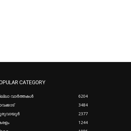
OPULAR CATEGORY
ില്ലാ വാർത്തകൾ
6204
വക്കാട്
3484
ുരുവായൂർ
2377
േരളം
1244