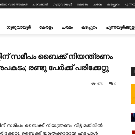
ില്ലാ വാർത്തകൾ
ചാവക്കാട്
ഗുരുവായൂർ
കേരളം
ചരമം
കടപ്പുറം
പുന്നയ
ഗുരുവായൂർ
കേരളം
ചരമം
കടപ്പുറം
പുന്നയൂർക്കുള
ളിന് സമീപം ബൈക്ക് നിയന്ത്രണം
 അപകടം; രണ്ടു പേർക്ക് പരിക്കേറ്റു
476
0
ിന് സമീപം ബൈക്ക് നിയന്ത്രണം വിട്ട് മതിലിൽ
പരിക്കേറ്റു. ബൈക്ക് യാത്രക്കാരായ എടപ്പാൾ