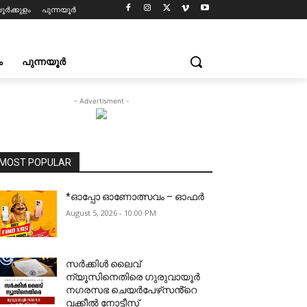
ൂർക്കുളം
പുന്നയൂർ
ം
പുന്നയൂർ
- Advertisment -
MOST POPULAR
*ഓപ്പോ ഓണോത്സവം – ഓഫർ
August 5, 2026 - 10:00 PM
സർക്കിൾ ലൈവ്
ന്യൂസിനെതിരെ ഗുരുവായൂർ
നഗരസഭ ചെയർപേഴ്‌സൻ്റെ
വക്കീൽ നോട്ടീസ്