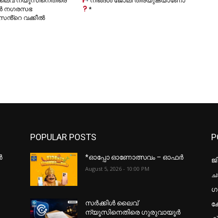
ലൈവ് ന്യൂസിനെതിരെ
നിങ്ങൾ ജോലി തിരയുകയാണോ
ൂർ നഗരസഭ
*
സൻ്റെ വക്കീൽ
POPULAR POSTS
P
ർ
*ഓപ്പോ ഓണോത്സവം – ഓഫർ
ജ
August 5, 2026 - 10:00 PM
ചാ
ഗ
ക
സർക്കിൾ ലൈവ്
ന്യൂസിനെതിരെ ഗുരുവായൂർ