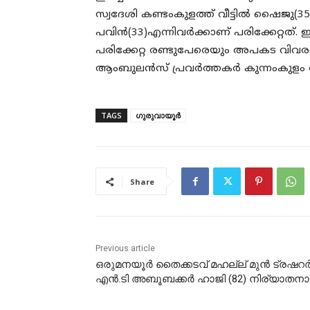
സ്വദേശി കണ്ടംകുളത്ത് വീട്ടിൽ ഷൈജു(35
പവിൻ(33)എന്നിവർക്കാണ് പരിക്കേറ്റത്.
പരിക്കേറ്റ രണ്ടുപേരെയും അപകട വിവ
ആംബുലൻസ് പ്രവർത്തകർ കുന്നംകുളം റോ
TAGS
ഗുരുവായൂർ
Share
Previous article
ഒരുമനയൂർ തൈക്കടവ് മഹല്ല് മുൻ ട്രഷറ
എൻ.ടി അബൂബക്കർ ഹാജി (82) നിര്യാതനാ