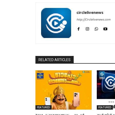
circlelivenews
http://Circlelivenews.com
RELATED ARTICLES
FEATURED
FEATURED