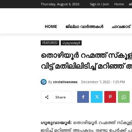
Thursday, August 6, 2026
Sign in / Join
Home
ജ
HOME
ജില്ലാ വാർത്തകൾ
ചാവക്കാട്
FEATURED
ഗുരുവായൂർ
തൊഴിയൂർ റഹ്മത്ത് സ്‌കൂ
വിട്ട് മതിലിലിടിച്ച് മറിഞ്ഞ്
By
circlelivenews
December 7, 2022 - 1:25 PM
Share
ഗുരുവായൂർ:
തൊഴിയൂർ റഹ്മത്ത് സ്‌കൂള
ഇടിച്ച് മറിഞ്ഞ് അപകടം. രണ്ടു പേർക്ക് 