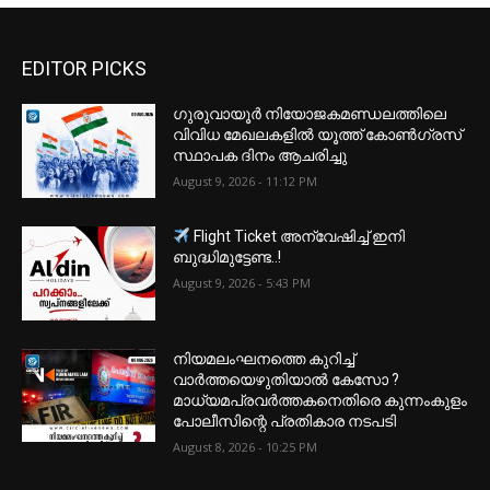
EDITOR PICKS
ഗുരുവായൂർ നിയോജകമണ്ഡലത്തിലെ
വിവിധ മേഖലകളിൽ യൂത്ത് കോൺഗ്രസ്
സ്ഥാപക ദിനം ആചരിച്ചു
August 9, 2026 - 11:12 PM
Flight Ticket അന്വേഷിച്ച് ഇനി
ബുദ്ധിമുട്ടേണ്ട..!
August 9, 2026 - 5:43 PM
നിയമലംഘനത്തെ കുറിച്ച്
വാർത്തയെഴുതിയാൽ കേസോ ?
മാധ്യമപ്രവർത്തകനെതിരെ കുന്നംകുളം
പോലീസിന്റെ പ്രതികാര നടപടി
August 8, 2026 - 10:25 PM