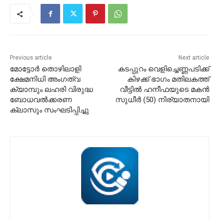
Previous article
Next article
മോട്ടോർ തൊഴിലാളി
കടപ്പുറം വെളിച്ചെണ്ണപടിക്ക്
ക്ഷേമനിധി അംഗത്വ
കിഴക്ക് ഭാഗം മതിലകത്ത്
ക്യാമ്പും ലഹരി വിരുദ്ധ
വീട്ടിൽ ഹനീഫയുടെ മകൻ
ബോധവൽക്കരണ
സുധീർ (50) നിര്യാതനായി
ക്ലാസും സംഘടിപ്പിച്ചു