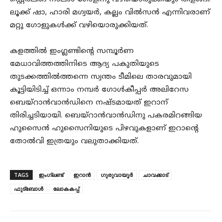
ലൂക്ക് ഷാ, ഹാരി മഗ്വയർ, കല്ലം വില്‍സൻ എന്നിവരാണ്
മറ്റു ഗോളുകൾക്ക് വഴിയൊരുക്കിയത്.
കളത്തിൽ ഇംഗ്ലണ്ടിന്റെ സമ്പൂർണ
മേധാവിത്തത്തിനിടെ ആദ്യ പകുതിയുടെ
തുടക്കത്തിൽത്തന്നെ സ്വന്തം ടീമിലെ താരവുമായി
കൂട്ടിയിടിച്ച് ഒന്നാം നമ്പർ ഗോൾകീപ്പർ അലിറേസ
ബെയ്റാൻവാൻഡിനെ നഷ്ടമായത് ഇറാന്
തിരിച്ചടിയായി. ബെയ്റാൻവാൻഡിനു പകരമിറങ്ങിയ
ഹുസൈൻ ഹുസൈനിയുടെ പിഴവുകളാണ് ഇറാന്റെ
തോൽവി ഇത്രയും വലുതാക്കിയത്.
TAGS
ഇംഗ്ലണ്ട്
ഇറാൻ
ഗുരുവായൂർ
ചാവക്കാട്
ഫുട്ബോൾ
ലോകകപ്പ്