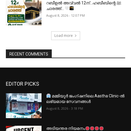
റബീഉൽ അവ്വൽ 12ന്…ഹബീബിന്റെ ﷺ
ചാരത്ത്…
August 8, 2026 - 12:07 PM
Load more
RECENT COMMENTS
EDITOR PICKS
മമ്മിയൂർ ജംഗ്ഷനിലെ Aastha Clinic-ൽ
ലഭ്യമായ സേവനങ്ങൾ
August 8, 2026 - 3:18 PM
അടിയന്തര നിയമനം