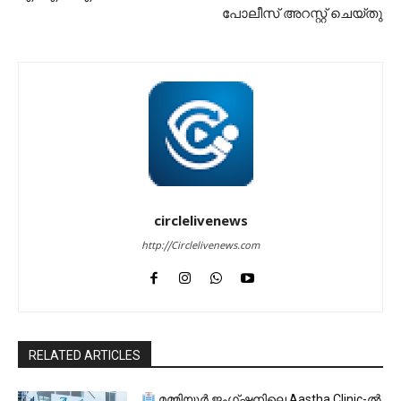
പോലീസ് അറസ്റ്റ് ചെയ്തു
circlelivenews
http://Circlelivenews.com
RELATED ARTICLES
മമ്മിയൂർ ജംഗ്ഷനിലെ Aastha Clinic-ൽ