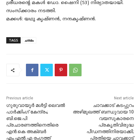
ശ്രീധരന്റെ മകൾ ഡോ. ഷൈനി (53) നിര്യാതയായി.
സംസ്ക്കാരം നടത്തി.
മക്കൾ: യഥു കൃഷ്ണൻ, നന്ദകൃഷ്ണൻ.
TAGS
ചരമം
Previous article
Next article
ഗുരുവായൂർ മൾട്ടി ലെവൽ
ചാവക്കാട് കടപ്പുറം
പാർക്കിംഗ് കേന്ദ്രം;
അഴിമുഖത്ത് ബന്ധുവായ 10
ബി.ജെ.പി
വയസുകാരനെ
പ്രചാരണത്തിനെതിരെ
പ്രകൃതിവിരുദ്ധ
എൻ.കെ അക്ബർ
പീഡനത്തിനിരയാക്കി;
എം.എൽ.എ രംഗത്ത്
പ്രതിയെ ചാവക്കാട്