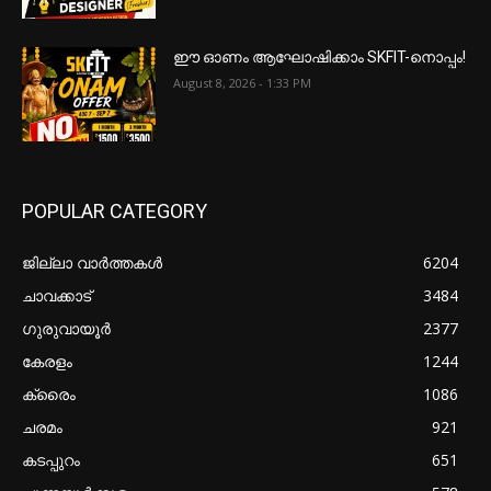
ഈ ഓണം ആഘോഷിക്കാം SKFIT-നൊപ്പം!
August 8, 2026 - 1:33 PM
POPULAR CATEGORY
ജില്ലാ വാർത്തകൾ
6204
ചാവക്കാട്
3484
ഗുരുവായൂർ
2377
കേരളം
1244
ക്രൈം
1086
ചരമം
921
കടപ്പുറം
651