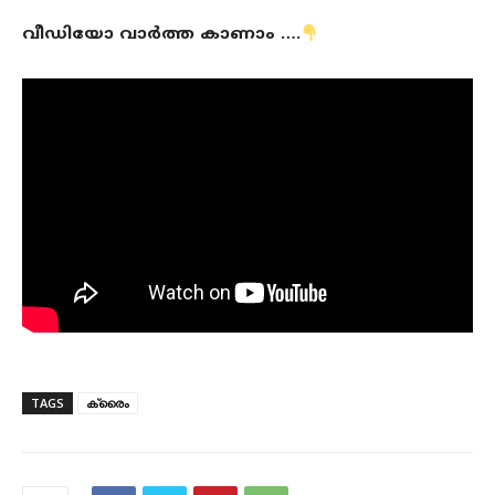
വീഡിയോ വാർത്ത കാണാം ….
TAGS
ക്രൈം