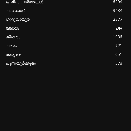
ജില്ലാ വാർത്തകൾ
6204
ചാവക്കാട്
3484
ഗുരുവായൂർ
2377
കേരളം
1244
ക്രൈം
1086
ചരമം
921
കടപ്പുറം
651
പുന്നയൂർക്കുളം
578