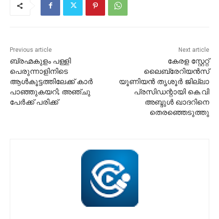
Previous article
Next article
ബ്രഹ്മകുളം പള്ളി
കേരള സ്റ്റേറ്റ്
പെരുന്നാളിനിടെ
ലെെബ്രേറിയന്‍സ്
ആൾകൂട്ടത്തിലേക്ക് കാർ
യൂണിയന്‍ തൃശൂര്‍ ജില്ലാ
പാഞ്ഞുകയറി; അഞ്ചു
പ്രസിഡന്റായി കെ.വി
പേർക്ക് പരിക്ക്
അബ്ദുള്‍ ഖാദറിനെ
തെരഞ്ഞെടുത്തു