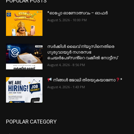
POPULAR POSTS
*ഓപ്പോ ഓണോത്സവം – ഓഫർ
August 5, 2026 - 10:00 PM
സർക്കിൾ ലൈവ് ന്യൂസിനെതിരെ
ഗുരുവായൂർ നഗരസഭ
ചെയർപേഴ്‌സൻ്റെ വക്കീൽ നോട്ടീസ്
August 4, 2026 - 8:56 PM
നിങ്ങൾ ജോലി തിരയുകയാണോ
*
August 4, 2026 - 1:43 PM
POPULAR CATEGORY