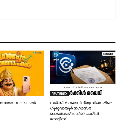
FEATURED
ഓണോത്സവം – ഓഫർ
സർക്കിൾ ലൈവ് ന്യൂസിനെതിരെ
ഗുരുവായൂർ നഗരസഭ
ചെയർപേഴ്‌സൻ്റെ വക്കീൽ
നോട്ടീസ്