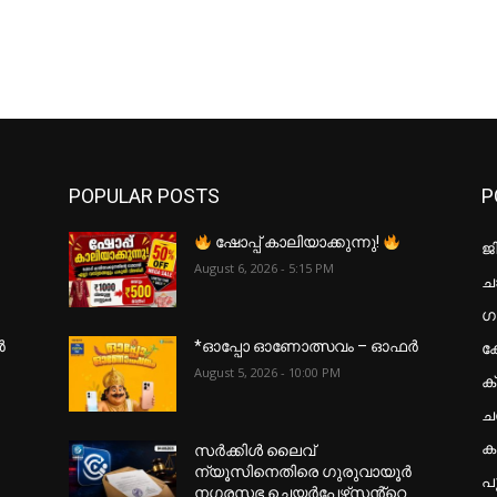
POPULAR POSTS
P
ഷോപ്പ് കാലിയാക്കുന്നു!
ജ
August 6, 2026 - 5:15 PM
ചാ
ഗ
ക
ർ
*ഓപ്പോ ഓണോത്സവം – ഓഫർ
August 5, 2026 - 10:00 PM
ക
ച
കട
സർക്കിൾ ലൈവ്
ന്യൂസിനെതിരെ ഗുരുവായൂർ
പ
നഗരസഭ ചെയർപേഴ്‌സൻ്റെ