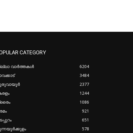
OPULAR CATEGORY
ില്ലാ വാർത്തകൾ
6204
വക്കാട്
3484
ുരുവായൂർ
2377
േരളം
1244
്രൈം
1086
രമം
921
പ്പുറം
651
ുന്നയൂർക്കുളം
578