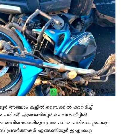
ൂർ അഞ്ചാം കല്ലിൽ ബൈക്കിൽ കാറിടിച്ച്
രിക്ക്. ഏങ്ങണ്ടിയൂർ ചെമ്പൻ വീട്ടിൽ
്ച രാവിലെയായിരുന്നു അപകടം. പരിക്കേറ്റയാളെ
് പ്രവർത്തകർ ഏങ്ങണ്ടിയൂർ ഇഎംഐ