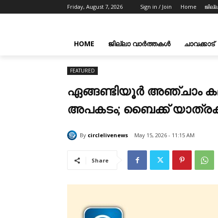
Friday, August 7, 2026
Sign in / Join
Home
ജില്
HOME
ജില്ലാ വാർത്തകൾ
ചാവക്കാട്
FEATURED
ഏങ്ങണ്ടിയൂർ അഞ്ചാം കല
അപകടം; ബൈക്ക് യാത്രക്ക
By
circlelivenews
May 15, 2026 - 11:15 AM
Share