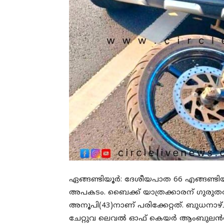
ഏങ്ങണ്ടിയൂർ: ദേശീയപാത 66 എങ്ങണ്ടിയ
അപകടം. ബൈക്ക് യാത്രക്കാരന് ഗുരുതര പ
അനൂപി(43)നാണ് പരിക്കേറ്റത്. ബുധനാഴ
ചേറ്റുവ ലെവൽ ഓഫ് കെയർ ആംബുലൻസ