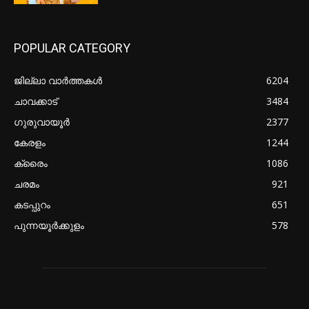
POPULAR CATEGORY
ജില്ലാ വാർത്തകൾ
6204
ചാവക്കാട്
3484
ഗുരുവായൂർ
2377
കേരളം
1244
ക്രൈം
1086
ചരമം
921
കടപ്പുറം
651
പുന്നയൂർക്കുളം
578