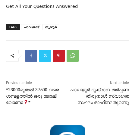
Get All Your Questions Answered
TAGS
ചാവക്കാട്
തൃശൂർ
Previous article
Next article
*23000മുതൽ 37500 വരെ
പാലയൂർ ദുക്റാന-തർപ്പണ
ശമ്പളത്തിൽ ഒരു ജോലി
തിരുനാൾ സ്വാഗത
വേണോ
*
സംഘം ഓഫീസ് തുറന്നു