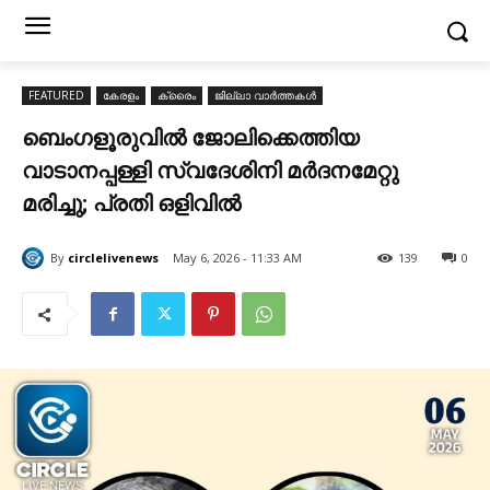
FEATURED
കേരളം
ക്രൈം
ജില്ലാ വാർത്തകൾ
ബെംഗളൂരുവിൽ ജോലിക്കെത്തിയ
വാടാനപ്പള്ളി സ്വദേശിനി മർദനമേറ്റു
മരിച്ചു; പ്രതി ഒളിവിൽ
By
circlelivenews
May 6, 2026 - 11:33 AM
139
0