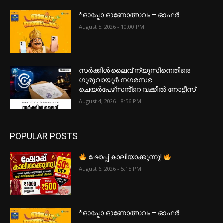
*ഓപ്പോ ഓണോത്സവം – ഓഫർ
August 5, 2026 - 10:00 PM
സർക്കിൾ ലൈവ് ന്യൂസിനെതിരെ
ഗുരുവായൂർ നഗരസഭ
ചെയർപേഴ്‌സൻ്റെ വക്കീൽ നോട്ടീസ്
August 4, 2026 - 8:56 PM
POPULAR POSTS
ഷോപ്പ് കാലിയാക്കുന്നു!
August 6, 2026 - 5:15 PM
*ഓപ്പോ ഓണോത്സവം – ഓഫർ