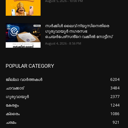
August 5, 2026 - 10:00 PM
സർക്കിൾ ലൈവ് ന്യൂസിനെതിരെ
ഗുരുവായൂർ നഗരസഭ
ചെയർപേഴ്‌സൻ്റെ വക്കീൽ നോട്ടീസ്
August 4, 2026 - 8:56 PM
POPULAR CATEGORY
ജില്ലാ വാർത്തകൾ
6204
ചാവക്കാട്
3484
ഗുരുവായൂർ
2377
കേരളം
1244
ക്രൈം
1086
ചരമം
921