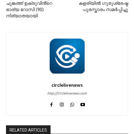
ചുങ്കത്ത് ഉക്രുവിൻ്റെ
കളരിയിൽ ഗുരുശ്രേഷ്ഠ
ഭാര്യ റോസി (90)
പുരസ്കാരം സമർപ്പിച്ചു
നിര്യാതയായി
circlelivenews
http://Circlelivenews.com
RELATED ARTICLES