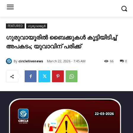
FEATURED
ഗുരുവായൂർ
ഗുരുവായൂരിൽ ബൈക്കുകൾ കൂട്ടിയിടിച്ച്
അപകടം; യുവാവിന് പരിക്ക്
By
circlelivenews
March 22, 2026 - 7:45 AM
66
0