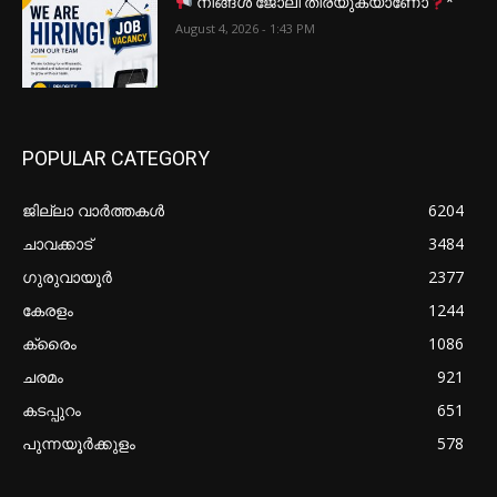
നിങ്ങൾ ജോലി തിരയുകയാണോ
*
August 4, 2026 - 1:43 PM
POPULAR CATEGORY
ജില്ലാ വാർത്തകൾ
6204
ചാവക്കാട്
3484
ഗുരുവായൂർ
2377
കേരളം
1244
ക്രൈം
1086
ചരമം
921
കടപ്പുറം
651
പുന്നയൂർക്കുളം
578