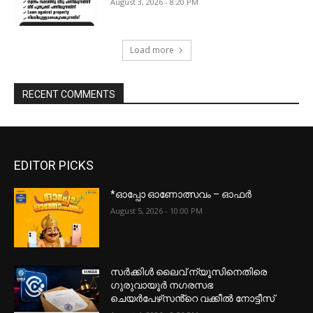
August 3, 2026 - 8:20 PM
Load more
RECENT COMMENTS
EDITOR PICKS
*ഓപ്പോ ഓണോത്സവം – ഓഫർ
August 5, 2026 - 10:00 PM
സർക്കിൾ ലൈവ് ന്യൂസിനെതിരെ
ഗുരുവായൂർ നഗരസഭ
ചെയർപേഴ്‌സൻ്റെ വക്കീൽ നോട്ടീസ്