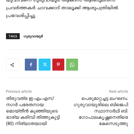
യുവാവിനെ ഗുരുവായൂർ ആക്ട്സ് ആംബുലൻസ്
പ്രവർത്തകർ ചാവക്കാട് താലൂക്ക് ആശുപത്രിയിൽ
പ്രവേശിപ്പിച്ചു.
TAGS
ഗുരുവായൂർ
Previous article
Next article
തിരുവത്ര ഇ.എം.എസ്
പെരുമാറ്റച്ചട്ട ലംഘനം:
നഗർ പരേതനായ
ഗുരുവായൂരിലെ ബിജെപി
മൊയ്തീൻ കുഞ്ഞിയുടെ
സ്ഥാനാർഥി ബി.
ഭാര്യ കരിമ്പി തിത്തുകുട്ടി
ഗോപാലകൃഷ്ണനെതിരെ
(80) നിര്യാതയായി
കേസെടുത്തു