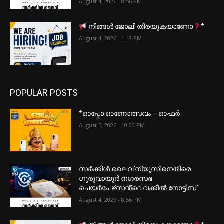
August 4, 2026 - 8:56 PM
നിങ്ങൾ ജോലി തിരയുകയാണോ
*
August 4, 2026 - 1:43 PM
POPULAR POSTS
*ഓപ്പോ ഓണോത്സവം – ഓഫർ
August 5, 2026 - 10:00 PM
സർക്കിൾ ലൈവ് ന്യൂസിനെതിരെ
ഗുരുവായൂർ നഗരസഭ
ചെയർപേഴ്‌സൻ്റെ വക്കീൽ നോട്ടീസ്
August 4, 2026 - 8:56 PM