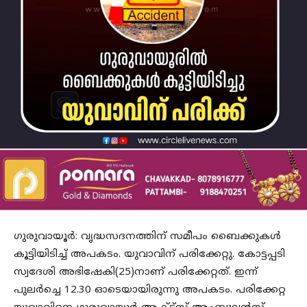
ഗുരുവായൂർ: വൃദ്ധസദനത്തിന് സമീപം ബൈക്കുകൾ
കൂട്ടിയിടിച്ച് അപകടം. യുവാവിന് പരിക്കേറ്റു. കോട്ടപ്പടി
സ്വദേശി അഭിഷേകി(25)നാണ് പരിക്കേറ്റത്. ഇന്ന്
പുലർച്ചെ 12.30 ഓടെയായിരുന്നു അപകടം. പരിക്കേറ്റ