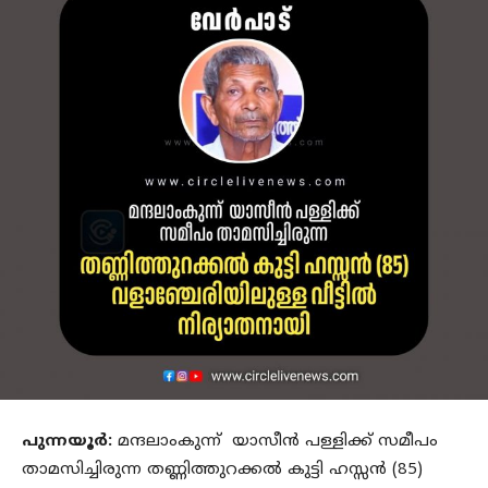
പുന്നയൂർ:
മന്ദലാംകുന്ന് യാസീൻ പള്ളിക്ക് സമീപം
താമസിച്ചിരുന്ന തണ്ണിത്തുറക്കൽ കുട്ടി ഹസ്സൻ (85)