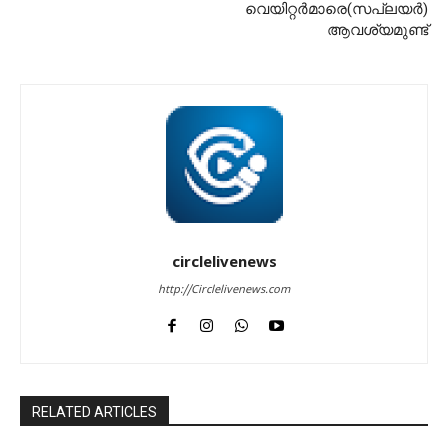
വെയിറ്റർമാരെ(സപ്ലയർ)
ആവശ്യമുണ്ട്
circlelivenews
http://Circlelivenews.com
RELATED ARTICLES