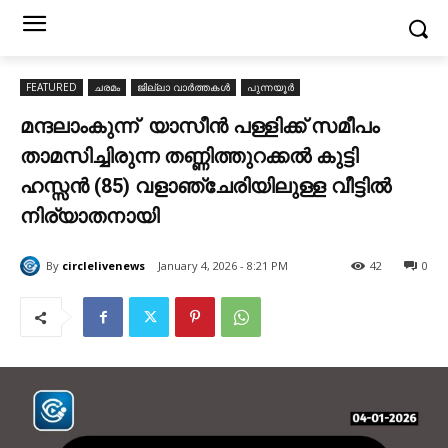
FEATURED
ചരമം
ജില്ലാ വാർത്തകൾ
പുന്നയൂർ
മന്ദലാംകുന്ന് യാസീൻ പള്ളിക്ക് സമീപം
താമസിച്ചിരുന്ന തണ്ണിത്തുറക്കൽ കുട്ടി
ഹസ്സൻ (85) വളാഞ്ചേരിയിലുള്ള വീട്ടിൽ
നിര്യാതനായി
By
circlelivenews
January 4, 2026 - 8:21 PM
42
0