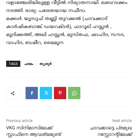
വളാഞ്ചേരിയിലുള്ള വീട്ടിൽ നിര്യാതനായി. ഖബറടക്കം
നടത്തി. ഭാര്യ: പരേതയായ നഫീസ.
മക്കൾ: യൂസുഫ് തണ്ണി തുറക്കൽ (ചാവക്കാട്
കാർഷികബാങ്ക് ഡയറക്ടർ), ഫാറൂഖ് ഹസ്സൻ ,
മുദ്രിക്കത്ത്, അലി ഹസ്സൻ, മുസ്തഫ, ഷാഹിദ, സൗദ,
വാഹിദ, ബഷീറ, മൈമൂന.
TAGS
ചരമം
തൃശൂർ
Previous article
Next article
VKG സിനിമാസിലേക്ക്
ചാവക്കാട്ടെ പ്രമുഖ
സ്റ്റാഫിനെ ആവശ്യമുണ്ട്
റസ്റ്റോറന്റിലേക്ക്