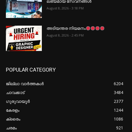
ലഭ്യമായ സേവനങ്ങൾ
August 8, 2026 - 3:18 PM
അടിയന്തര നിയമനം
August 8, 2026 - 2:45 PM
POPULAR CATEGORY
ജില്ലാ വാർത്തകൾ
6204
ചാവക്കാട്
3484
ഗുരുവായൂർ
2377
കേരളം
1244
ക്രൈം
1086
ചരമം
921