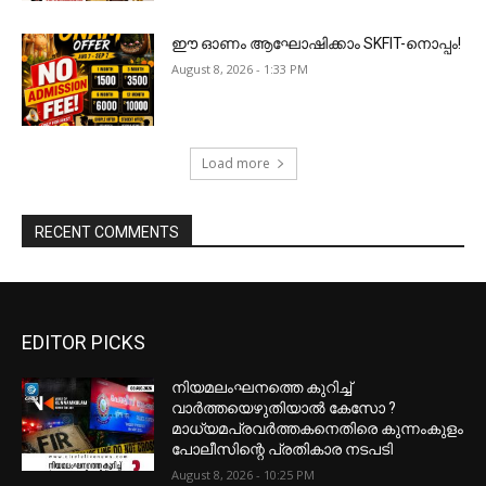
ഈ ഓണം ആഘോഷിക്കാം SKFIT-നൊപ്പം!
August 8, 2026 - 1:33 PM
Load more
RECENT COMMENTS
EDITOR PICKS
നിയമലംഘനത്തെ കുറിച്ച്
വാർത്തയെഴുതിയാൽ കേസോ ?
മാധ്യമപ്രവർത്തകനെതിരെ കുന്നംകുളം
പോലീസിന്റെ പ്രതികാര നടപടി
August 8, 2026 - 10:25 PM