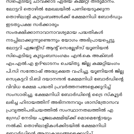
സിഐടിയു ചാവക്കാട് ഏരിയ കമ്മിറ്റി തീരുമാനം.
ലോട്ടറി തൊഴിൽ മേഖലയിൽ പണിയെടുക്കുന്ന
തൊഴിലാളി കുടുംബങ്ങൾക്ക് ക്ഷേമനിധി ബോർഡും
ഇടതുപക്ഷ സർക്കാരും
സംരക്ഷിക്കാനാവാനാവശ്യമായ പദ്ധതികൾ
നടപ്പിലാക്കുന്നുണ്ടെന്നും യോഗം അഭിപ്രായപ്പെട്ടു.
ലോട്ടറി ഏജന്റ്സ് ആൻ്റ് സെല്ലേഴ്സ് യൂണിയൻ
സിഐടിയു കുടുംബസംഗമം എൻ.കെ അക്ബർ
എം.എൽ.എ ഉദ്ഘാടനം ചെയ്തു. ജില്ല കമ്മറ്റിയംഗം
പി.സി സന്തോഷ് അദ്ധ്യക്ഷത വഹിച്ചു. യൂണിയൻ ജില്ല
സെക്രട്ടറി ടി.ബി ദയാനന്ദൻ ക്ഷേമനിധി ബോർഡിന്റെ
വിവിധ ക്ഷേമ പദ്ധതി പ്രവർത്തനങ്ങളെക്കുറിച്ച്
സംസാരിച്ചു. ക്ഷേമനിധി ബോർഡിന്റെ ട്രൈ സ്കൂട്ടർ
ലഭിച്ച ഹിദായത്തിന് അഭിനന്ദനവും ശാസ്ത്രോസവ
പ്രവൃത്തിപരിചയത്തിൽ സംസ്ഥാനതലത്തിൽ എ
ഗ്രേഡ് നേടിയ പൂജലക്ഷമിയ്ക്ക് മൊമെന്റോയും
നൽകി. തൊഴിലാളികൾക്കിടയിൽ ക്ഷേമനിധി
ബോർഡിന്റെ ആനുകൂല്യങ്ങളെക്കുറിച്ച്