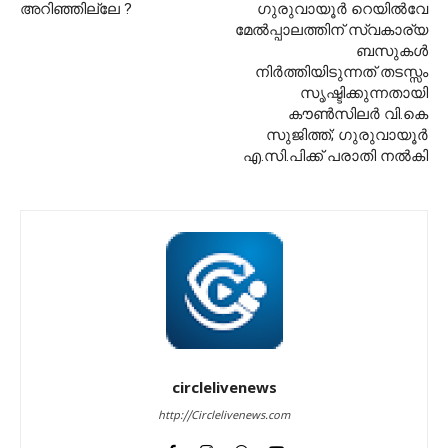
അറിഞ്ഞില്ലേ ?
ഗുരുവായൂർ റെയിൽവേ
മേൽപ്പാലത്തിന് സ്വകാര്യ
ബസുകൾ
നിർത്തിയിടുന്നത് തടസ്സം
സൃഷ്ടിക്കുന്നതായി
കൗൺസിലർ വി.കെ
സുജിത്ത്; ഗുരുവായൂർ
എ.സി.പിക്ക് പരാതി നൽകി
circlelivenews
http://Circlelivenews.com