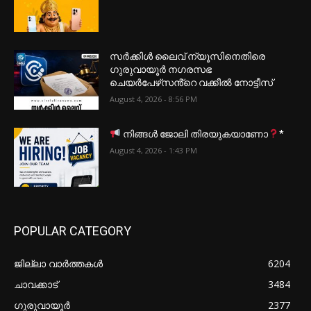
സർക്കിൾ ലൈവ് ന്യൂസിനെതിരെ
ഗുരുവായൂർ നഗരസഭ
ചെയർപേഴ്‌സൻ്റെ വക്കീൽ നോട്ടീസ്
August 4, 2026 - 8:56 PM
നിങ്ങൾ ജോലി തിരയുകയാണോ
*
August 4, 2026 - 1:43 PM
POPULAR CATEGORY
ജില്ലാ വാർത്തകൾ
6204
ചാവക്കാട്
3484
ഗുരുവായൂർ
2377