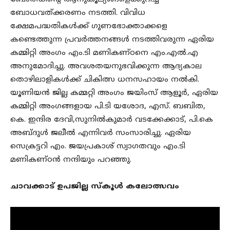
ബോധവത്ക്കരണം നടത്തി. വിവിധ
ക്ഷേമപദ്ധതികൾക്ക് ഗുണഭോക്താക്കളെ
കണ്ടെത്തുന്ന പ്രവർത്തനങ്ങൾ നടത്തിവരുന്ന ഏരിയ
കമ്മിറ്റി അംഗം എം.ടി മണികണ്ഠനെ എം.എൽ.എ
അനുമോദിച്ചു. അവശതയനുഭവിക്കുന്ന ആദ്യകാല
തൊഴിലാളികൾക്ക് ചികിത്സ ധനസഹായം നൽകി.
യൂണിയൻ ജില്ല കമ്മറ്റി അംഗം ജയിംസ് ആളൂർ, ഏരിയ
കമ്മിറ്റി അംഗങ്ങളായ പി.ടി യശോദ, എസ്. ബബിത,
കെ. ഇന്ദിര ദേവി,സുനിൽകുമാർ വടക്കേക്കാട്, പി.കെ
അബ്ദുൾ ജലീൽ എന്നിവർ സംസാരിച്ചു. ഏരിയ
സെക്രട്ടറി എം. ജയപ്രകാശ് സ്വാഗതവും എം.ടി
മണികണ്ഠൻ നന്ദിയും പറഞ്ഞു.
ചാവക്കാട് ഉപജില്ല സ്കൂൾ കലോത്സവം