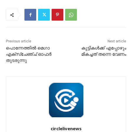
Previous article
Next article
പൊന്നേത്തിൽ മെഗാ
കുട്ടികൾക്ക് എപ്പോഴും
എക്സ്ചേഞ്ച് ഓഫർ
മികച്ചത് തന്നെ വേണം
തുടരുന്നു
circlelivenews