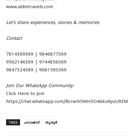
www.aldintravels.com
Let’s share experiences, stories & memories
Contact
7814369369 | 9846877369
9562146369 | 9744856369
9847324369 | 9061593369
Join Our WhatsApp Community:
Click Here to Join
https://chat.whatsapp.com/Bcrwih5WH3O46ku9yuU9ZM
TAGS
ചാവക്കാട്
തൃശൂർ