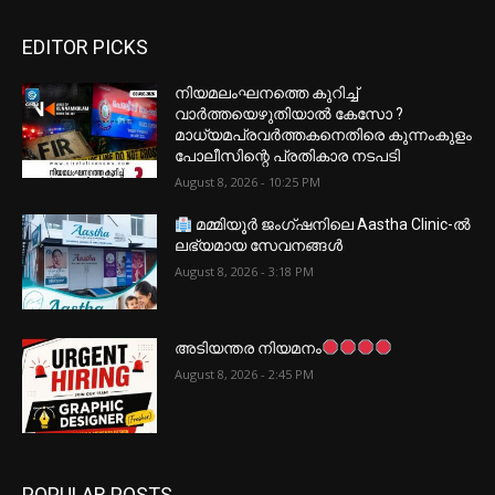
EDITOR PICKS
നിയമലംഘനത്തെ കുറിച്ച്
വാർത്തയെഴുതിയാൽ കേസോ ?
മാധ്യമപ്രവർത്തകനെതിരെ കുന്നംകുളം
പോലീസിന്റെ പ്രതികാര നടപടി
August 8, 2026 - 10:25 PM
മമ്മിയൂർ ജംഗ്ഷനിലെ Aastha Clinic-ൽ
ലഭ്യമായ സേവനങ്ങൾ
August 8, 2026 - 3:18 PM
അടിയന്തര നിയമനം
August 8, 2026 - 2:45 PM
POPULAR POSTS