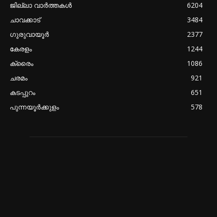
ജില്ലാ വാർത്തകൾ
6204
ചാവക്കാട്
3484
ഗുരുവായൂർ
2377
കേരളം
1244
ക്രൈം
1086
ചരമം
921
കടപ്പുറം
651
പുന്നയൂർക്കുളം
578