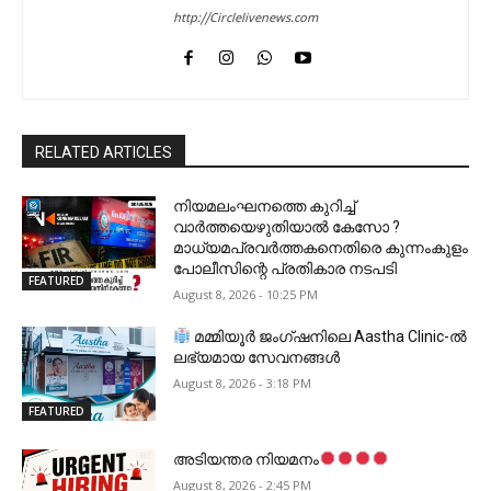
http://Circlelivenews.com
RELATED ARTICLES
നിയമലംഘനത്തെ കുറിച്ച്
വാർത്തയെഴുതിയാൽ കേസോ ?
മാധ്യമപ്രവർത്തകനെതിരെ കുന്നംകുളം
പോലീസിന്റെ പ്രതികാര നടപടി
FEATURED
August 8, 2026 - 10:25 PM
മമ്മിയൂർ ജംഗ്ഷനിലെ Aastha Clinic-ൽ
ലഭ്യമായ സേവനങ്ങൾ
August 8, 2026 - 3:18 PM
FEATURED
അടിയന്തര നിയമനം
August 8, 2026 - 2:45 PM