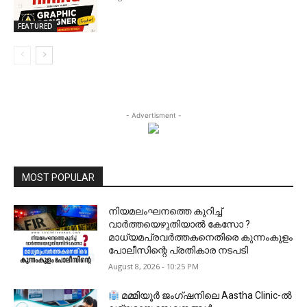
FEATURED
- Advertisment -
MOST POPULAR
നിയമലംഘനത്തെ കുറിച്ച്
വാർത്തയെഴുതിയാൽ കേസോ ?
മാധ്യമപ്രവർത്തകനെതിരെ കുന്നംകുളം
പോലീസിന്റെ പ്രതികാര നടപടി
August 8, 2026 - 10:25 PM
മമ്മിയൂർ ജംഗ്ഷനിലെ Aastha Clinic-ൽ