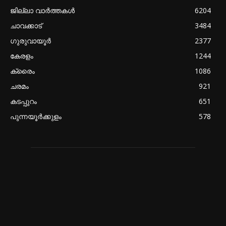
ജില്ലാ വാർത്തകൾ
6204
ചാവക്കാട്
3484
ഗുരുവായൂർ
2377
കേരളം
1244
ക്രൈം
1086
ചരമം
921
കടപ്പുറം
651
പുന്നയൂർക്കുളം
578