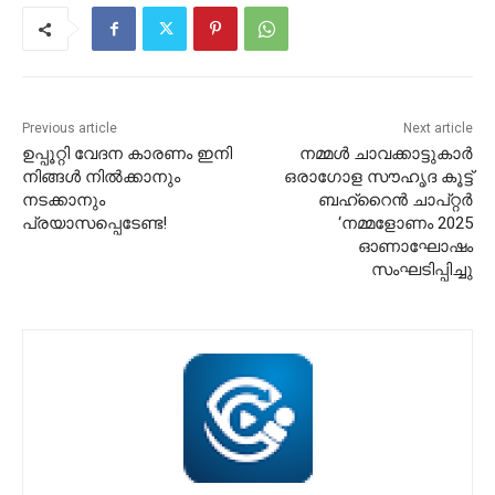
Previous article
Next article
ഉപ്പൂറ്റി വേദന കാരണം ഇനി
നമ്മൾ ചാവക്കാട്ടുകാർ
നിങ്ങൾ നിൽക്കാനും
ഒരാഗോള സൗഹൃദ കൂട്ട്
നടക്കാനും
ബഹ്‌റൈൻ ചാപ്റ്റർ
പ്രയാസപ്പെടേണ്ട!
‘നമ്മളോണം 2025
ഓണാഘോഷം
സംഘടിപ്പിച്ചു