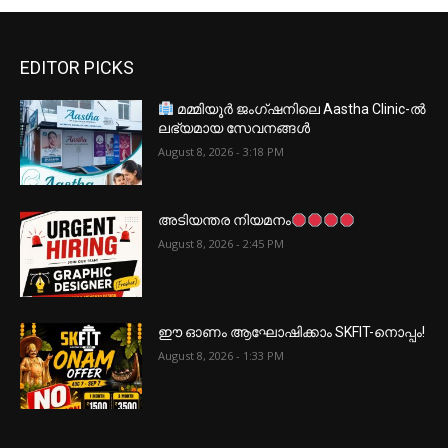
EDITOR PICKS
മമ്മിയൂർ ജംഗ്ഷനിലെ Aastha Clinic-ൽ
ലഭ്യമായ സേവനങ്ങൾ
August 8, 2026 - 3:18 PM
അടിയന്തര നിയമനം
August 8, 2026 - 2:45 PM
ഈ ഓണം ആഘോഷിക്കാം SKFIT-നൊപ്പം!
August 8, 2026 - 1:33 PM