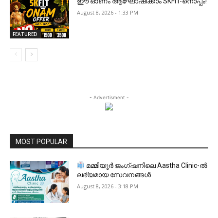
ഈ ഓണം ആഘോഷിക്കാം SKFIT-നൊപ്പം!
August 8, 2026 - 1:33 PM
FEATURED
- Advertisment -
MOST POPULAR
മമ്മിയൂർ ജംഗ്ഷനിലെ Aastha Clinic-ൽ
ലഭ്യമായ സേവനങ്ങൾ
August 8, 2026 - 3:18 PM