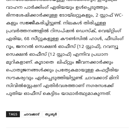
വാഹന പാർക്കിംഗ് ഏരിയയും ഉൾപ്പെടുത്തും.
ഭിന്നശേഷിക്കാർക്കുള്ള ടോയ്ലറ്റുകളും, 2 സ്റ്റാഫ് WC-
കളും സജ്ജീകരിച്ചിട്ടുണ്ട്. നിലകൾ തിരിച്ചുള്ള
പ്രവർത്തനങ്ങളിൽ റിസപ്ഷൻ ഡെസ്‌ക്, വെയ്റ്റിംഗ്
ഏരിയ, 68 സീറ്റുകളുള്ള കൗൺസിൽ ഹാൾ, ഫീഡിംഗ്
റൂം, ജനറൽ സെക്ഷൻ ഓഫീസ് (12 സ്റ്റാഫ്), റവന്യൂ
സെക്ഷൻ ഓഫീസ് (12 സ്റ്റാഫ്) എന്നിവ പ്രധാന
മുറികളാണ്. കൂടാതെ ലിഫ്റ്റും ജീവനക്കാര്‍ക്കും
പൊതുജനങ്ങൾക്കും പ്രത്യേകമായുള്ള കഫറ്റീരിയ
സൗകര്യവും ഏര്‍പ്പെടുത്തിയിട്ടുണ്ട്. ചാവക്കാട് മിനി
സിവില്‍സ്റ്റേഷന് എതിര്‍വശത്താണ് നഗരസഭക്ക്
പുതിയ ഓഫീസ് കെട്ടിടം യാഥാര്‍ത്ഥ്യമാകുന്നത്.
TAGS
ചാവക്കാട്
തൃശൂർ