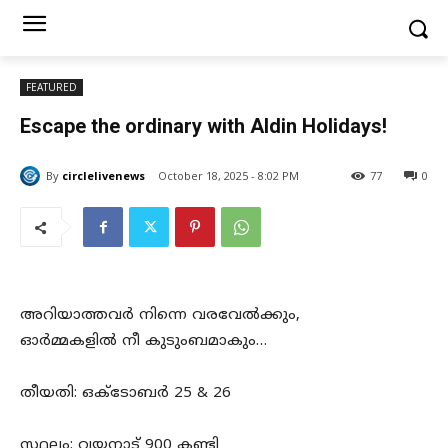
FEATURED
Escape the ordinary with Aldin Holidays!
By
circlelivenews
October 18, 2025 - 8:02 PM
77
0
അറിയാത്തവർ നിന്നെ വരവേൽക്കും,
ഓർമ്മകളിൽ നീ കുടുംബമാകും…
തീയതി: ഒക്ടോബർ 25 & 26
സ്ഥലം: വയനാട് 900 കണ്ടി