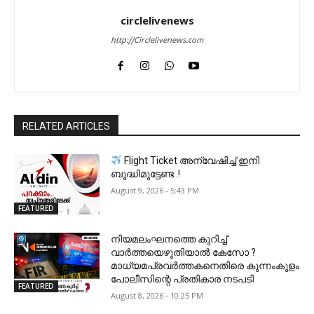
circlelivenews
http://Circlelivenews.com
RELATED ARTICLES
Flight Ticket അന്വേഷിച്ച് ഇനി
ബുദ്ധിമുട്ടേണ്ട..!
August 9, 2026 - 5:43 PM
FEATURED
നിയമലംഘനത്തെ കുറിച്ച്
വാർത്തയെഴുതിയാൽ കേസോ ?
മാധ്യമപ്രവർത്തകനെതിരെ കുന്നംകുളം
പോലീസിന്റെ പ്രതികാര നടപടി
FEATURED
August 8, 2026 - 10:25 PM