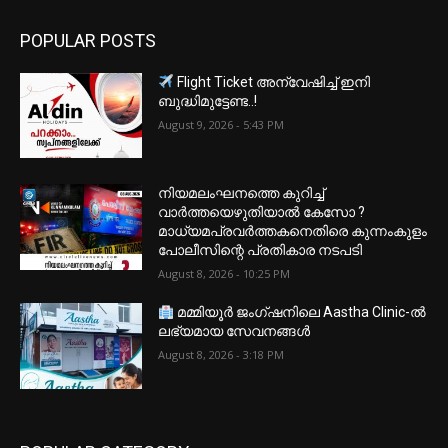
POPULAR POSTS
Flight Ticket അന്വേഷിച്ച് ഇനി
ബുദ്ധിമുട്ടേണ്ട..!
August 9, 2026 - 5:43 PM
നിയമലംഘനത്തെ കുറിച്ച്
വാർത്തയെഴുതിയാൽ കേസോ ?
മാധ്യമപ്രവർത്തകനെതിരെ കുന്നംകുളം
പോലീസിന്റെ പ്രതികാര നടപടി
August 8, 2026 - 10:25 PM
മമ്മിയൂർ ജംഗ്ഷനിലെ Aastha Clinic-ൽ
ലഭ്യമായ സേവനങ്ങൾ
August 8, 2026 - 3:18 PM