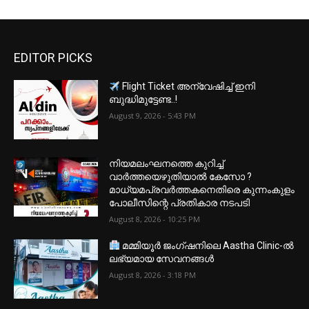
EDITOR PICKS
Flight Ticket അന്വേഷിച്ച് ഇനി
ബുദ്ധിമുട്ടേണ്ട..!
August 9, 2026 - 5:43 PM
നിയമലംഘനത്തെ കുറിച്ച്
വാർത്തയെഴുതിയാൽ കേസോ ?
മാധ്യമപ്രവർത്തകനെതിരെ കുന്നംകുളം
പോലീസിന്റെ പ്രതികാര നടപടി
August 8, 2026 - 10:25 PM
മമ്മിയൂർ ജംഗ്ഷനിലെ Aastha Clinic-ൽ
ലഭ്യമായ സേവനങ്ങൾ
August 8, 2026 - 3:18 PM