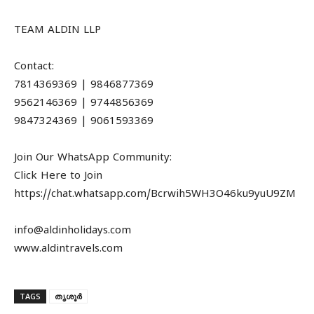
TEAM ALDIN LLP
Contact:
7814369369 | 9846877369
9562146369 | 9744856369
9847324369 | 9061593369
Join Our WhatsApp Community:
Click Here to Join
https://chat.whatsapp.com/Bcrwih5WH3O46ku9yuU9ZM
info@aldinholidays.com
www.aldintravels.com
TAGS
തൃശൂർ