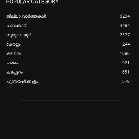
POPULAR CATEGORY
ജില്ലാ വാർത്തകൾ
6204
ചാവക്കാട്
3484
ഗുരുവായൂർ
2377
കേരളം
1244
ക്രൈം
1086
ചരമം
921
കടപ്പുറം
651
പുന്നയൂർക്കുളം
578