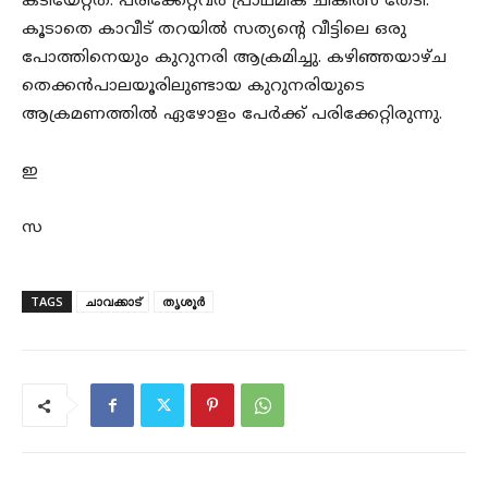
കടിയേറ്റത്. പരിക്കേറ്റവർ പ്രാഥമിക ചികിത്സ തേടി.
കൂടാതെ കാവീട് തറയിൽ സത്യന്റെ വീട്ടിലെ ഒരു
പോത്തിനെയും കുറുനരി ആക്രമിച്ചു. കഴിഞ്ഞയാഴ്ച
തെക്കൻപാലയൂരിലുണ്ടായ കുറുനരിയുടെ
ആക്രമണത്തിൽ ഏഴോളം പേർക്ക് പരിക്കേറ്റിരുന്നു.
ഇ
സ
TAGS
ചാവക്കാട്
തൃശൂർ