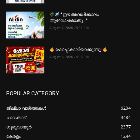
*ഈ അവധിക്കാലം
ആഘോഷമാക്കൂ…*
August 7, 2026 - 5:01 PM
ഷോപ്പ് കാലിയാക്കുന്നു!
August 6, 2026 - 5:15 PM
POPULAR CATEGORY
ജില്ലാ വാർത്തകൾ
6204
ചാവക്കാട്
3484
ഗുരുവായൂർ
2377
കേരളം
1244