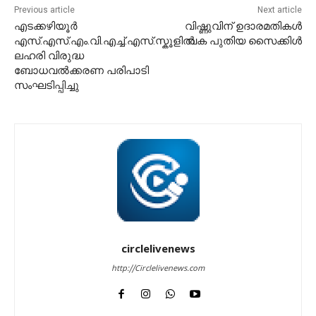
Previous article
Next article
എടക്കഴിയൂർ
വിഷ്ണുവിന് ഉദാരമതികൾ
എസ്.എസ്.എം.വി.എച്ച്.എസ്.സ്കൂളിൽ
വക പുതിയ സൈക്കിൾ
ലഹരി വിരുദ്ധ
ബോധവൽക്കരണ പരിപാടി
സംഘടിപ്പിച്ചു
circlelivenews
http://Circlelivenews.com