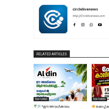
circlelivenews
http://Circlelivenews.com
RELATED ARTICLES
FEATURED
FEATURED
*ഈ അവധിക്കാലം
ഷോപ്പ് ക