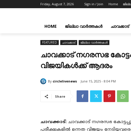
Friday, August 7, 2026
Sign in / Join
Home
ജില്
HOME
ജില്ലാ വാർത്തകൾ
ചാവക്കാട്
FEATURED
ചാവക്കാട്
ജില്ലാ വാർത്തകൾ
ചാവക്കാട് നഗരസഭ കോട്ടപ
വിജയികൾക്ക് ആദരം
By
circlelivenews
June 15, 2025 - 8:04 PM
Share
ചാവക്കാട്:
ചാവക്കാട് നഗരസഭ കോട്ടപ്
പരീക്ഷകളിൽ ഉന്നത വിജയം നേടിയവര