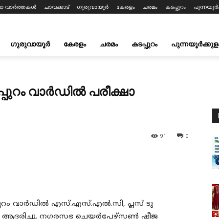
ലാ വാർത്തകൾ
ചാവക്കാട്
ഗുരുവായൂർ
കേരളം
ചരമം
കടപ്പുറം
പുന്നയൂർക
ഗുരുവായൂർ
കേരളം
ചരമം
കടപ്പുറം
പുന്നയൂർക്കുള
്പുറം വാർഡിൽ പരീക്ഷാ
91
0
പുറം വാർഡിൽ എസ്.എസ്.എൽ.സി, പ്ലസ് ടു
െ ആദരിച്ചു. നഗരസഭ ചെയർപേഴ്സൺ ഷീജ