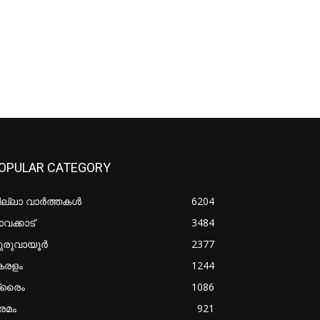
OPULAR CATEGORY
ില്ലാ വാർത്തകൾ
6204
വക്കാട്
3484
ുരുവായൂർ
2377
േരളം
1244
്രൈം
1086
രമം
921