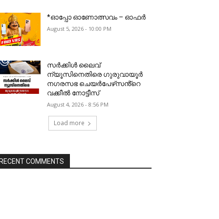
*ഓപ്പോ ഓണോത്സവം – ഓഫർ
August 5, 2026 - 10:00 PM
സർക്കിൾ ലൈവ്
ന്യൂസിനെതിരെ ഗുരുവായൂർ
നഗരസഭ ചെയർപേഴ്‌സൻ്റെ
വക്കീൽ നോട്ടീസ്
August 4, 2026 - 8:56 PM
Load more
RECENT COMMENTS