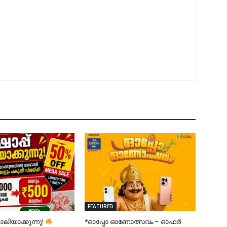
FEATURED
ാലിയാക്കുന്നു!
*ഓപ്പോ ഓണോത്സവം – ഓഫർ