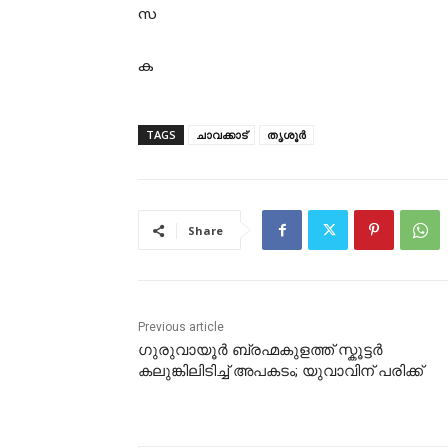
സ
ക
TAGS
ചാവക്കാട്
തൃശൂർ
Share
Previous article
ഗുരുവായൂർ ബ്രഹ്മകുളത്ത് സ്കൂട്ടർ
കലുങ്കിലിടിച്ച് അപകടം; യുവാവിന് പരിക്ക്