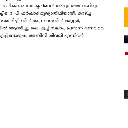
ലർ പി.കെ രാധാകൃഷ്ണൻ അധ്യക്ഷത വഹിച്ചു.
ഒ. ടി.പി ഫർഷാദ് മുഖ്യാതിഥിയായി. കാഴ്ച്ച
 ശോഭിച്ച് നിൽക്കുന്ന സുനിൽ മാസ്റ്റർ,
ിൽ ആദരിച്ചു. കെ.എച്ച് സലാം, പ്രസന്ന രണദിവെ,
എച്ച് ബാദുഷ, അബിനി ശിവജി എന്നിവർ