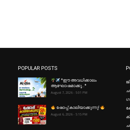
POPULAR POSTS
P
*ഈ അവധിക്കാലം
ജ
ആഘോഷമാക്കൂ…*
ചാ
August 7, 2026 - 5:01 PM
ഗ
ക
ഷോപ്പ് കാലിയാക്കുന്നു!
August 6, 2026 - 5:15 PM
ക
ച