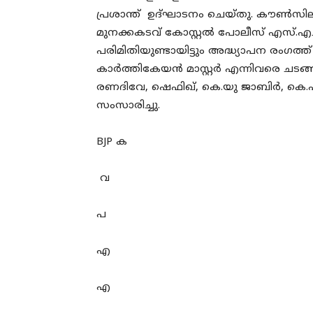
പ്രശാന്ത് ഉദ്ഘാടനം ചെയ്തു. കൗൺസി
മുനക്കകടവ് കോസ്റ്റൽ പോലീസ് എസ്.എച്ച്.
പരിമിതിയുണ്ടായിട്ടും അദ്ധ്യാപന രംഗത്ത്
കാർത്തികേയൻ മാസ്റ്റർ എന്നിവരെ ചടങ്ങ
രണദിവേ, ഷെഫിഖ്, കെ.യു ജാബിർ, കെ.
സംസാരിച്ചു.
BJP ക
വ
പ
എ
എ