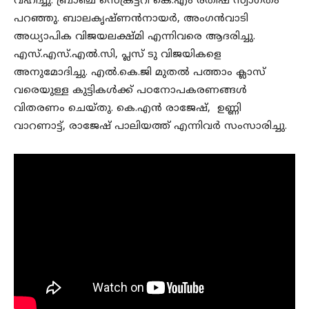
വഹിച്ചു. ബ്രാഞ്ച് സെക്രട്ടറി കെ.എം രതീഷ് സ്വാഗതം
പറഞ്ഞു. ബാലകൃഷ്ണൻനായർ, അംഗൻവാടി
അധ്യാപിക വിജയലക്ഷ്മി എന്നിവരെ ആദരിച്ചു.
എസ്.എസ്.എൽ.സി, പ്ലസ് ടു വിജയികളെ
അനുമോദിച്ചു. എൽ.കെ.ജി മുതൽ പത്താം ക്ലാസ്
വരെയുള്ള കുട്ടികൾക്ക് പഠനോപകരണങ്ങൾ
വിതരണം ചെയ്തു. കെ.എൻ രാജേഷ്, ഉണ്ണി
വാറണാട്ട്, രാജേഷ് പാലിയത്ത് എന്നിവർ സംസാരിച്ചു.