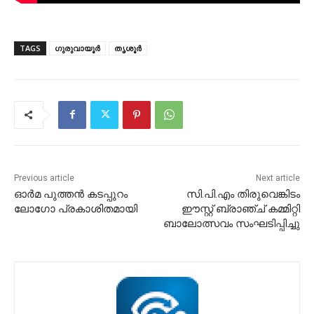
TAGS
ഗുരുവായൂർ
തൃശൂർ
Previous article
Next article
ഓർമ പുത്തൻ കടപ്പുറം
സി.പി.എം തിരുവെങ്കിടം
ലോഗോ പ്രകാശിതമായി
ഈസ്റ്റ് ബ്രാഞ്ച് കമ്മിറ്റി
ബാലോത്സവം സംഘടിപ്പിച്ചു