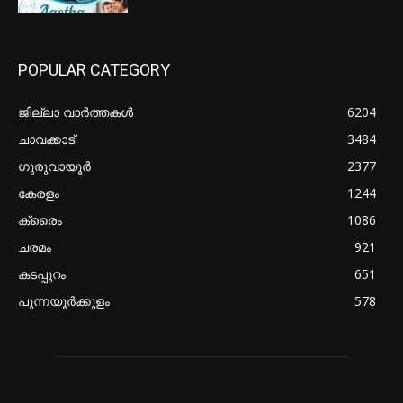
POPULAR CATEGORY
ജില്ലാ വാർത്തകൾ
6204
ചാവക്കാട്
3484
ഗുരുവായൂർ
2377
കേരളം
1244
ക്രൈം
1086
ചരമം
921
കടപ്പുറം
651
പുന്നയൂർക്കുളം
578