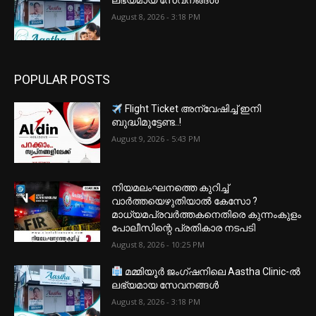
August 8, 2026 - 3:18 PM
POPULAR POSTS
Flight Ticket അന്വേഷിച്ച് ഇനി
ബുദ്ധിമുട്ടേണ്ട..!
August 9, 2026 - 5:43 PM
നിയമലംഘനത്തെ കുറിച്ച്
വാർത്തയെഴുതിയാൽ കേസോ ?
മാധ്യമപ്രവർത്തകനെതിരെ കുന്നംകുളം
പോലീസിന്റെ പ്രതികാര നടപടി
August 8, 2026 - 10:25 PM
മമ്മിയൂർ ജംഗ്ഷനിലെ Aastha Clinic-ൽ
ലഭ്യമായ സേവനങ്ങൾ
August 8, 2026 - 3:18 PM