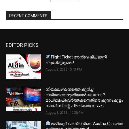
RECENT COMMENTS
EDITOR PICKS
Flight Ticket അന്വേഷിച്ച് ഇനി
ബുദ്ധിമുട്ടേണ്ട..!
August 9, 2026 - 5:43 PM
നിയമലംഘനത്തെ കുറിച്ച്
വാർത്തയെഴുതിയാൽ കേസോ ?
മാധ്യമപ്രവർത്തകനെതിരെ കുന്നംകുളം
പോലീസിന്റെ പ്രതികാര നടപടി
August 8, 2026 - 10:25 PM
മമ്മിയൂർ ജംഗ്ഷനിലെ Aastha Clinic-ൽ
ലഭ്യമായ സേവനങ്ങൾ