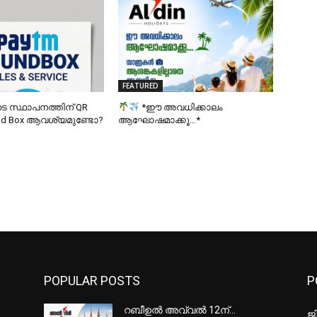
FEATURED
ടെ സ്ഥാപനത്തിന് QR
*ഈ അവധിക്കാലം
und Box ആവശ്യമുണ്ടോ?
ആഘോഷമാക്കൂ…*
POPULAR POSTS
P
റബീഉൽ അവ്വൽ 12ന്…
ജ