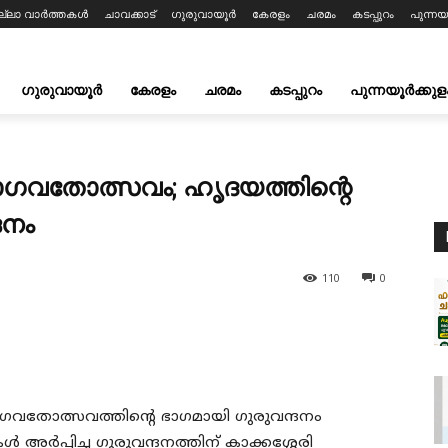
ല്ലാ വാർത്തകൾ
ചാവക്കാട്
ഗുരുവായൂർ
കേരളം
ചരമം
കടപ്പുറം
പുന്നയ
ഗുരുവായൂർ
കേരളം
ചരമം
കടപ്പുറം
പുന്നയൂർക്കുള
ഗവതോത്സവം; ഹൃദയത്തിന്റെ
ദനം
110
0
വതോത്സവത്തിന്റെ ഭാഗമായി ഗുരുവന്ദനം
ൾ അർപ്പിച്ച ഗുരുവന്ദനത്തിന് കാക്കശ്ശേരി