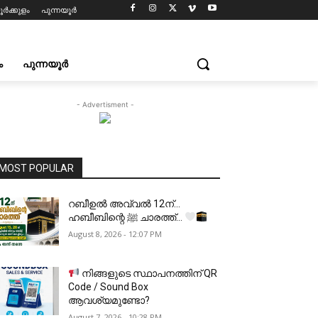
ൂർക്കുളം
പുന്നയൂർ
ം
പുന്നയൂർ
- Advertisment -
MOST POPULAR
റബീഉൽ അവ്വൽ 12ന്…
ഹബീബിന്റെ ﷺ ചാരത്ത്…
August 8, 2026 - 12:07 PM
നിങ്ങളുടെ സ്ഥാപനത്തിന് QR
Code / Sound Box
ആവശ്യമുണ്ടോ?
August 7, 2026 - 10:28 PM