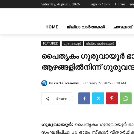
Saturday, August 8, 2026
Sign in / Join
Home
ജി
HOME
ജില്ലാ വാർത്തകൾ
ചാവക്കാട്
FEATURED
ഗുരുവായൂർ
ജില്ലാ വാർത്തകൾ
പൈതൃകം ഗുരുവായൂർ ഭാ
ആഴങ്ങളിൽനിന്ന് ഗുരുവന്
By
circlelivenews
February 22, 2025 - 8:28 AM
Share
ഗുരുവായൂർ:
പൈതൃകം ഗുരുവായൂർ ഭാഗ
സംഘടിപ്പിച്ചു. 30 ഓളം സ്കൂൾ വിദ്യാർഥിക