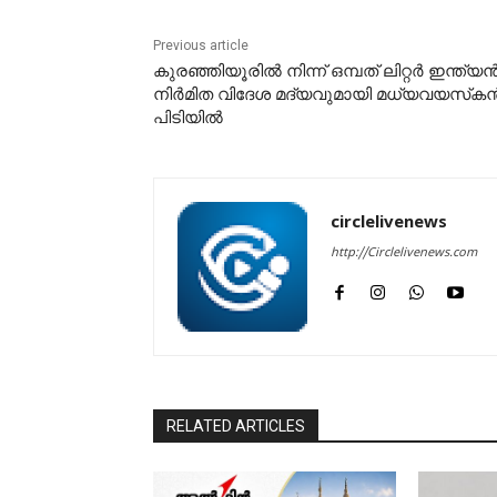
Previous article
കുരഞ്ഞിയൂരിൽ നിന്ന് ഒമ്പത് ലിറ്റർ ഇന്ത്യ
നിർമിത വിദേശ മദ്യവുമായി മധ്യവയസ്‌ക
പിടിയിൽ
circlelivenews
http://Circlelivenews.com
RELATED ARTICLES