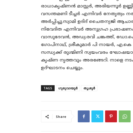
രാധാകൃഷ്ണൻ മാസ്റ്റർ, അരിയന്നൂർ ഉണ്ണികൃ
വസന്തമണി ടീച്ചർ എന്നിവർ നേതൃത്വം നൽ
അർപ്പിച്ചു.സ്വാമി ഉദിദ് ചൈതന്യജി ആചാര്
നിവേദിത എന്നിവർ അനുഗ്രഹ പ്രഭാഷണം ന
വാസുദേവൻ, അഡ്വ.രവി ചങ്കത്ത്, ഡോ.
ഗോപിനാഥ്, ശ്രീകുമാർ പി നായർ, എ.കെ 
സന്ധ്യക്ക്‌ രുഗ്മിണി സ്വയംവരം ഘോഷയാത്ര
കൃഷ്ണ നൃത്തവും അരങ്ങേറി. നാളെ നടക
ഉദ്ഘാടനം ചെയ്യും.
TAGS
ഗുരുവായൂർ
തൃശൂർ
Share