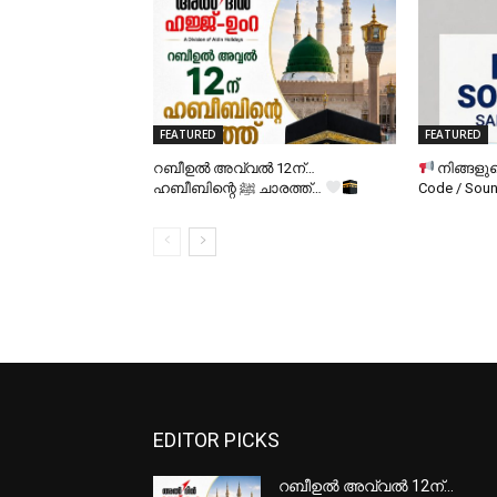
FEATURED
FEATURED
റബീഉൽ അവ്വൽ 12ന്…
നിങ്ങളു
ഹബീബിന്റെ ﷺ ചാരത്ത്…
Code / So
EDITOR PICKS
റബീഉൽ അവ്വൽ 12ന്…