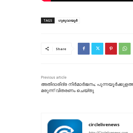
TAGS
ഗുരുവായൂർ
Share
Previous article
അതിദാരിദ്ര നിർമാർജനം; പുന്നയൂർക്കുളത്ത
മരുന്ന് വിതരണം ചെയ്തു
circlelivenews
http://Circlelivenews.com