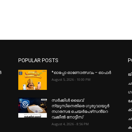
POPULAR POSTS
P
ർ
*ഓപ്പോ ഓണോത്സവം – ഓഫർ
ജ
August 5, 2026 - 10:00 PM
ചാ
ഗ
ക
സർക്കിൾ ലൈവ്
ന്യൂസിനെതിരെ ഗുരുവായൂർ
ക
നഗരസഭ ചെയർപേഴ്‌സൻ്റെ
വക്കീൽ നോട്ടീസ്
ച
August 4, 2026 - 8:56 PM
കട