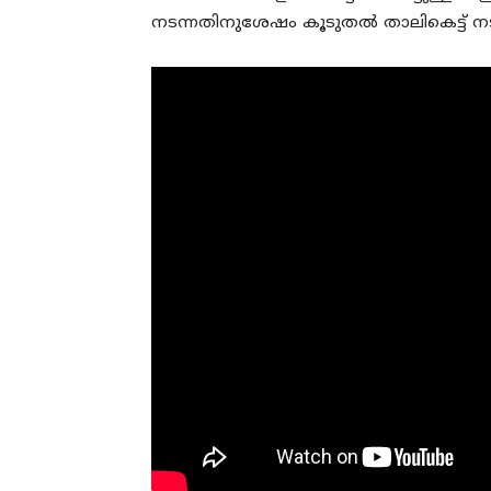
നടന്നതിനുശേഷം കൂടുതൽ താലികെട്ട് നട