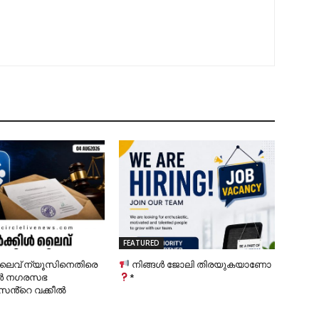
FEATURED
ലൈവ് ന്യൂസിനെതിരെ
നിങ്ങൾ ജോലി തിരയുകയാണോ
ൂർ നഗരസഭ
*
സൻ്റെ വക്കീൽ