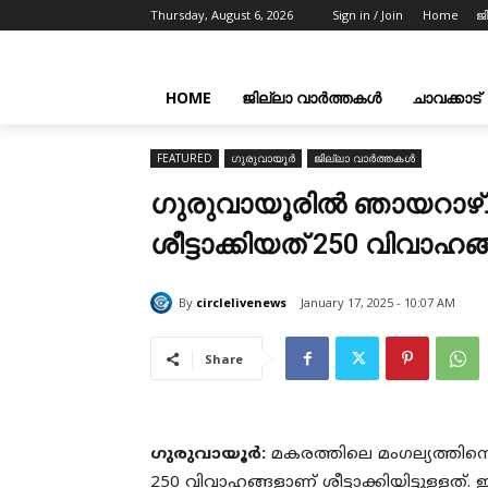
Thursday, August 6, 2026
Sign in / Join
Home
ജ
HOME
ജില്ലാ വാർത്തകൾ
ചാവക്കാട്
FEATURED
ഗുരുവായൂർ
ജില്ലാ വാർത്തകൾ
ഗുരുവായൂരിൽ ഞായറാഴ്ച
ശീട്ടാക്കിയത് 250 വിവാഹങ
By
circlelivenews
January 17, 2025 - 10:07 AM
Share
ഗുരുവായൂർ:
മകരത്തിലെ മംഗല്യത്തിനൊ
250 വിവാഹങ്ങളാണ് ശീട്ടാക്കിയിട്ടുള്ളത്