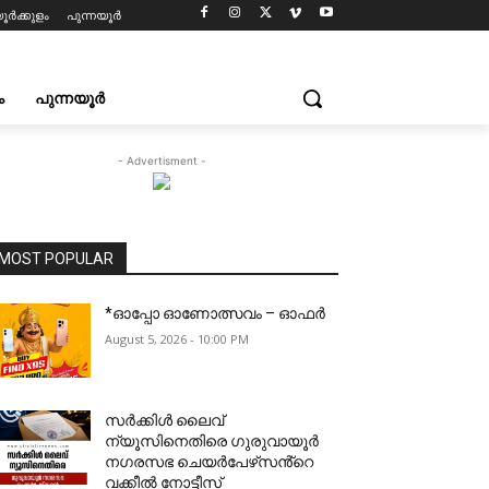
ൂർക്കുളം
പുന്നയൂർ
ം
പുന്നയൂർ
- Advertisment -
MOST POPULAR
*ഓപ്പോ ഓണോത്സവം – ഓഫർ
August 5, 2026 - 10:00 PM
സർക്കിൾ ലൈവ്
ന്യൂസിനെതിരെ ഗുരുവായൂർ
നഗരസഭ ചെയർപേഴ്‌സൻ്റെ
വക്കീൽ നോട്ടീസ്