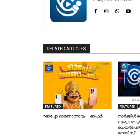
RELATED ARTICLES
FEATURED
FEATURED
*ഓപ്പോ ഓണോത്സവം – ഓഫർ
സർക്കിൾ 
ഗുരുവായ
ചെയർപേഴ്‌
നോട്ടീസ്