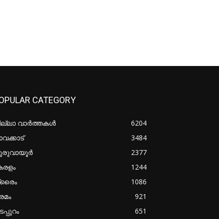
OPULAR CATEGORY
ില്ലാ വാർത്തകൾ
6204
വക്കാട്
3484
ുരുവായൂർ
2377
േരളം
1244
്രൈം
1086
രമം
921
പ്പുറം
651