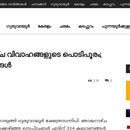
ില്ലാ വാർത്തകൾ
ചാവക്കാട്
ഗുരുവായൂർ
കേരളം
ചരമം
കടപ്പുറം
പുന്നയ
ഗുരുവായൂർ
കേരളം
ചരമം
കടപ്പുറം
പുന്നയൂർക്കുള
 വിവാഹങ്ങളുടെ പൊടിപൂരം;
്ങൾ
274
0
രുങ്ങി ഗുരുവായൂർ ക്ഷേത്രസന്നിധി. ഞായറാഴ്ച
. ഇക്കഴിഞ്ഞ സെപ്റ്റംബർ എട്ടിന് 334 കല്യാണങ്ങൾ