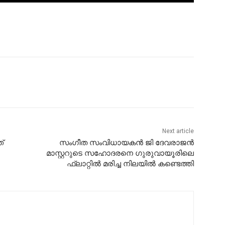
Next article
്
സംഗീത സംവിധായകൻ ജി ദേവരാജൻ
മാസ്റ്ററുടെ സഹോദരനെ ഗുരുവായൂരിലെ
ഫ്ലാറ്റിൽ മരിച്ച നിലയിൽ കണ്ടെത്തി