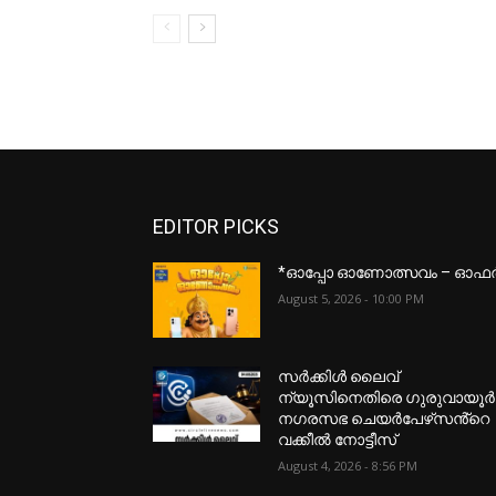
EDITOR PICKS
*ഓപ്പോ ഓണോത്സവം – ഓഫ
August 5, 2026 - 10:00 PM
സർക്കിൾ ലൈവ്
ന്യൂസിനെതിരെ ഗുരുവായൂർ
നഗരസഭ ചെയർപേഴ്‌സൻ്റെ
വക്കീൽ നോട്ടീസ്
August 4, 2026 - 8:56 PM