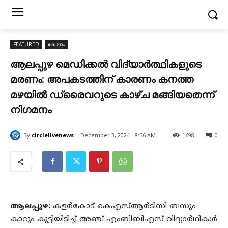
FEATURED
കേരളം
ആലപ്പുഴ മെഡിക്കൽ വിദ്യാർത്ഥികളുടെ
മരണം: അപകടത്തിന് കാരണം കനത്ത
മഴയിൽ ഡ്രൈവറുടെ കാഴ്ച മങ്ങിയതെന്ന്
നിഗമനം
By
circlelivenews
December 3, 2024 - 8:56 AM
1698
0
ആലപ്പുഴ:
കളർകോട് കെഎസ്ആർടിസി ബസും
കാറും കൂട്ടിയിടിച്ച് അഞ്ച് എംബിബിഎസ് വിദ്യാർഥികൾ