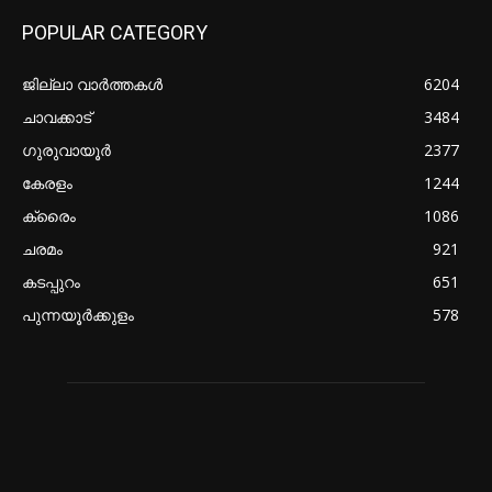
POPULAR CATEGORY
ജില്ലാ വാർത്തകൾ
6204
ചാവക്കാട്
3484
ഗുരുവായൂർ
2377
കേരളം
1244
ക്രൈം
1086
ചരമം
921
കടപ്പുറം
651
പുന്നയൂർക്കുളം
578