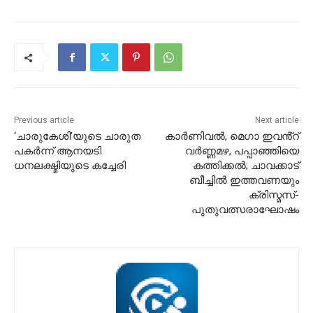
Previous article
Next article
‘ചാരുകേശി’യുടെ ചാരുത
കാർണിവൽ, മെഗാ ഇവൻ്റ്
പകർന്ന് ആനയടി
വർണ്ണമഴ, പപ്പാഞ്ഞിയെ
ധനലക്ഷ്മിയുടെ കച്ചേരി
കത്തിക്കൽ; ചാവക്കാട്
ബീച്ചിൽ ഇത്തവണയും
ക്രിസ്മസ്-
പുതുവത്സരാഘോഷം