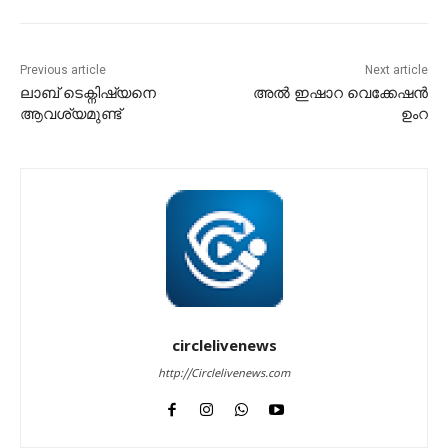
Previous article
Next article
ലാബ് ടെക്നിഷ്യനെ
അൽ ഇഷാറ വെക്കേഷൻ
ആവശ്യമുണ്ട്
ഉംറ
circlelivenews
http://Circlelivenews.com