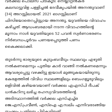
വർക്കല പൊലീസ് പിടികൂടി. നെയ്യാറ്റിൻകര
കലമ്പാട്ടുവിള പള്ളി‍ച്ചൽ ദേവീകൃപയിൽ അനന്തുവാണ്
(34) അറസ്റ്റിലായത്. 2021 ഓഗസ്റ്റിലാണ്
ഫിസിയോതെറപ്പിസ്റ്റായ അനന്തു, യുവതിയെ വിവാഹം
കഴിച്ചത്. ആ‍ഡംബരമായി നടന്ന വിവാഹത്തിന്റെ
മൂന്നാം നാൾ യുവതിയുടെ 52 പവൻ സ്വർണാഭരണം
നിർബന്ധപൂർവം പണയപ്പെടുത്തി പണം
കൈക്കലാക്കി.
തുടർന്നു ഭാര്യയുടെ കുടുംബവീടും സ്ഥലവും എഴുതി
നൽകണമെന്നും പുതിയ കാർ വാങ്ങി നൽകണമെന്നും
ആവശ്യപ്പെട്ടു വഴക്കിട്ടു ഇയാൾ മുങ്ങുകയായിരുന്നു.
കേരളത്തിൽ വിവിധ സ്ഥലങ്ങളിലും ബെംഗളൂരുവിലും
ഒളിവിൽ കഴിയവേയാണ് വർക്കല എഎസ്‌പി ദീപക്
ധൻകറിനു ലഭിച്ച രഹസ്യവിവരത്തിന്റെ
അടിസ്ഥാനത്തിൽ വർക്കല എസ്എച്ച്ഒ
ജെ.എസ്.പ്രവീൺ, എസ്ഐ എ.സലിം എന്നിവരടങ്ങിയ
സംഘം പ്രതിയെ പിടികൂടിയത്.