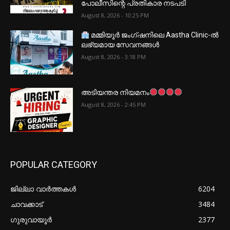
പോലീസിന്റെ പ്രതികാര നടപടി
August 8, 2026 - 10:25 PM
മമ്മിയൂർ ജംഗ്ഷനിലെ Aastha Clinic-ൽ
ലഭ്യമായ സേവനങ്ങൾ
August 8, 2026 - 3:18 PM
അടിയന്തര നിയമനം
August 8, 2026 - 2:45 PM
POPULAR CATEGORY
ജില്ലാ വാർത്തകൾ
6204
ചാവക്കാട്
3484
ഗുരുവായൂർ
2377