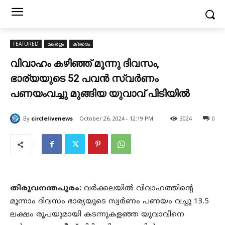
FEATURED
കേരളം
ക്രൈം
വിവാഹം കഴിഞ്ഞ് മൂന്നു ദിവസം,
ഭാര്യയുടെ 52 പവൻ സ്വർണം
പണയംവച്ചു മുങ്ങിയ യുവാവ് പിടിയിൽ
By
circlelivenews
October 26, 2024 - 12:19 PM
3024
0
തിരുവനന്തപുരം:
വർക്കലയിൽ വിവാഹത്തിന്റെ
മൂന്നാം ദിവസം ഭാര്യയുടെ സ്വർണം പണയം വച്ചു 13.5
ലക്ഷം രൂപയുമായി കടന്നുകളഞ്ഞ യുവാവിനെ