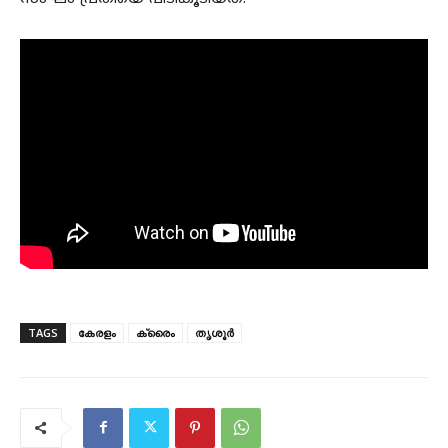
TAGS
കേരളം
ക്രൈം
തൃശൂർ