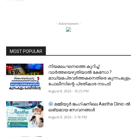
- Advertisment -
MOST POPULAR
നിയമലംഘനത്തെ കുറിച്ച്
വാർത്തയെഴുതിയാൽ കേസോ ?
മാധ്യമപ്രവർത്തകനെതിരെ കുന്നംകുളം
പോലീസിന്റെ പ്രതികാര നടപടി
August 8, 2026 - 10:25 PM
മമ്മിയൂർ ജംഗ്ഷനിലെ Aastha Clinic-ൽ
ലഭ്യമായ സേവനങ്ങൾ
August 8, 2026 - 3:18 PM