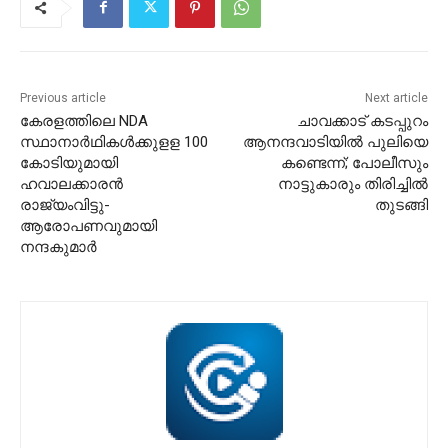
Previous article
Next article
കേരളത്തിലെ NDA
ചാവക്കാട് കടപ്പുറം
സ്ഥാനാർഥികൾക്കുളള 100
ആനന്ദവാടിയിൽ പുലിയെ
കോടിയുമായി
കണ്ടെന്ന്; പോലീസും
ഹവാലക്കാരൻ
നാട്ടുകാരും തിരിച്ചിൽ
രാജ്യംവിട്ടു-
തുടങ്ങി
ആരോപണവുമായി
നന്ദകുമാർ