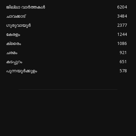
ജില്ലാ വാർത്തകൾ
6204
ചാവക്കാട്
3484
ഗുരുവായൂർ
2377
കേരളം
1244
ക്രൈം
1086
ചരമം
921
കടപ്പുറം
651
പുന്നയൂർക്കുളം
578