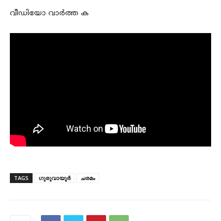
വീഡിയോ വാർത്ത ക
TAGS
ഗുരുവായൂർ
ചരമം