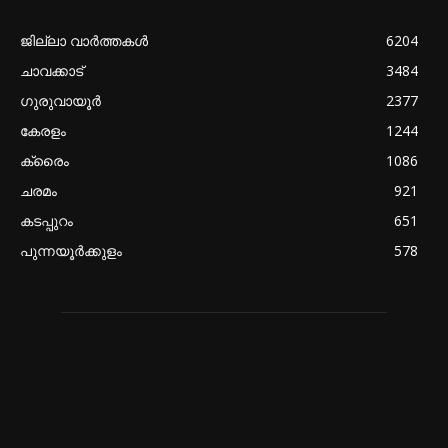
ജില്ലാ വാർത്തകൾ
6204
ചാവക്കാട്
3484
ഗുരുവായൂർ
2377
കേരളം
1244
ക്രൈം
1086
ചരമം
921
കടപ്പുറം
651
പുന്നയൂർക്കുളം
578