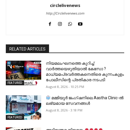
circlelivenews
http://Circlelivenews.com
RELATED ARTICLES
നിയമലംഘനത്തെ കുറിച്ച്
വാർത്തയെഴുതിയാൽ കേസോ ?
മാധ്യമപ്രവർത്തകനെതിരെ കുന്നംകുളം
പോലീസിന്റെ പ്രതികാര നടപടി
FEATURED
August 8, 2026 - 10:25 PM
മമ്മിയൂർ ജംഗ്ഷനിലെ Aastha Clinic-ൽ
ലഭ്യമായ സേവനങ്ങൾ
August 8, 2026 - 3:18 PM
FEATURED