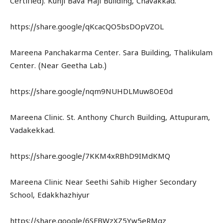
Certified). Kunji Bava Haji Building, Chavakkad.
https://share.google/qKcacQO5bsDOpVZOL
Mareena Panchakarma Center. Sara Building, Thalikulam
Center. (Near Geetha Lab.)
https://share.google/nqm9NUHDLMuw8OE0d
Mareena Clinic. St. Anthony Church Building, Attupuram,
Vadakekkad.
https://share.google/7KKM4xRBhD9IMdKMQ
Mareena Clinic Near Seethi Sahib Higher Secondary
School, Edakkhazhiyur
https://share.google/6SFBWzXZ5Yw5eRMgz