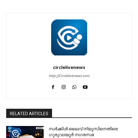
circlelivenews
http://Circlelivenews.com
RELATED ARTICLES
സർക്കിൾ ലൈവ് ന്യൂസിനെതിരെ
ഗുരുവായൂർ നഗരസഭ