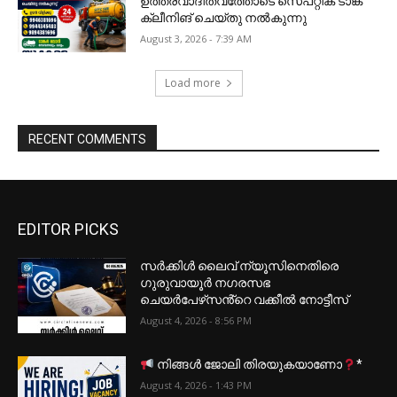
ഉത്തരവാദിത്വത്തോടെ സെപ്റ്റിക് ടാങ്ക്
ക്ലീനിങ് ചെയ്തു നൽകുന്നു
August 3, 2026 - 7:39 AM
Load more
RECENT COMMENTS
EDITOR PICKS
സർക്കിൾ ലൈവ് ന്യൂസിനെതിരെ
ഗുരുവായൂർ നഗരസഭ
ചെയർപേഴ്‌സൻ്റെ വക്കീൽ നോട്ടീസ്
August 4, 2026 - 8:56 PM
നിങ്ങൾ ജോലി തിരയുകയാണോ
*
August 4, 2026 - 1:43 PM