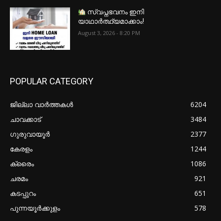
സ്വപ്നഭവനം ഇനി
യാഥാർത്ഥ്യമാക്കാം!
August 3, 2026 - 8:20 PM
POPULAR CATEGORY
ജില്ലാ വാർത്തകൾ
6204
ചാവക്കാട്
3484
ഗുരുവായൂർ
2377
കേരളം
1244
ക്രൈം
1086
ചരമം
921
കടപ്പുറം
651
പുന്നയൂർക്കുളം
578