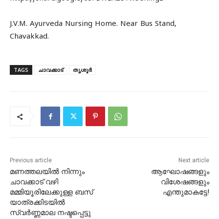
J.V.M. Ayurveda Nursing Home. Near Bus Stand,
Chavakkad.
TAGS
ചാവക്കാട്
തൃശൂർ
Previous article
Next article
മണത്തലയിൽ നിന്നും
ആഘോഷങ്ങളും
ചാവക്കാട് വഴി
വിശേഷങ്ങളും
മമ്മിയൂരിലേക്കുള്ള ബസ്
എന്തുമാകട്ടേ!
യാത്രക്കിടയിൽ
സ്വർണ്ണമാല നഷ്ടപ്പെട്ടു