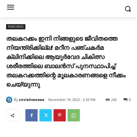
FEATURED
തലകറക്കം ഇനി നിങ്ങളുടെ ജീവിതത്തെ
നിയന്ത്രിക്കില്ല! മറീന പഞ്ചകർമ
ക്ലിനിക്കിലെ ആയുർവേദ ചികിത്സ
ശരീരത്തിലെ ബാലൻസ് പുനസ്ഥാപിച്ച്
തലകറക്കത്തിന്റെ മൂലകാരണങ്ങളെ നീക്കം
ചെയ്യുന്നു
By
circlelivenews
November 19, 2025 - 2:53 PM
242
0