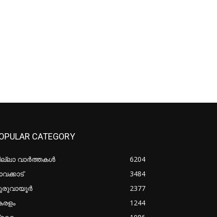
OPULAR CATEGORY
ില്ലാ വാർത്തകൾ
6204
വക്കാട്
3484
ുരുവായൂർ
2377
േരളം
1244