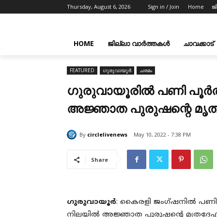
Thursday, August 6, 2026
Sign in / Join
Home
ജ
HOME
ജില്ലാ വാർത്തകൾ
ചാവക്കാട്
FEATURED
ഗുരുവായൂർ
ചരമം
ഗുരുവായൂരിൽ പണി പൂർത്
അജ്ഞാത പുരുഷന്റെ മൃത
By
circlelivenews
May 10, 2022 - 7:38 PM
Share
ഗുരുവായൂർ
: കൈരളി ജംഗ്ഷനിൽ പണി പ
നിലയിൽ അജ്ഞാത പുരുഷന്റെ മൃതദേഹം ക