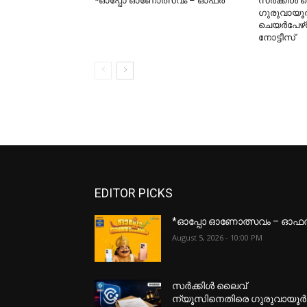
*ഓപ്പോ ഓണോത്സവം – ഓഫർ
സർക്കിൾ 
ഗുരുവായ
ചെയർപേഴ്‌
നോട്ടീസ്
EDITOR PICKS
*ഓപ്പോ ഓണോത്സവം – ഓഫ
August 5, 2026 - 10:00 PM
സർക്കിൾ ലൈവ്
ന്യൂസിനെതിരെ ഗുരുവായൂർ