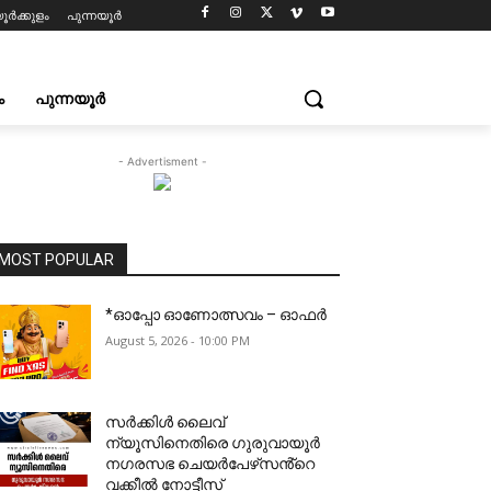
ൂർക്കുളം
പുന്നയൂർ
ം
പുന്നയൂർ
- Advertisment -
MOST POPULAR
*ഓപ്പോ ഓണോത്സവം – ഓഫർ
August 5, 2026 - 10:00 PM
സർക്കിൾ ലൈവ്
ന്യൂസിനെതിരെ ഗുരുവായൂർ
നഗരസഭ ചെയർപേഴ്‌സൻ്റെ
വക്കീൽ നോട്ടീസ്