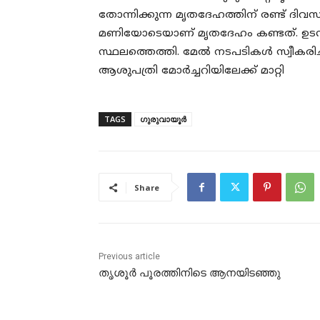
തോന്നിക്കുന്ന മൃതദേഹത്തിന് രണ്ട് ദിവസത
മണിയോടെയാണ് മൃതദേഹം കണ്ടത്. ഉടൻ
സ്ഥലത്തെത്തി. മേൽ നടപടികൾ സ്വീകര
ആശുപത്രി മോർച്ചറിയിലേക്ക് മാറ്റി
TAGS
ഗുരുവായൂർ
Share
Previous article
തൃശൂർ പൂരത്തിനിടെ ആനയിടഞ്ഞു