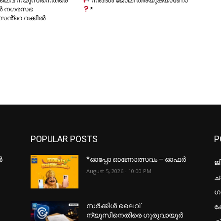
ലൈവ് ന്യൂസിനെതിരെ
നിങ്ങൾ ജോലി തിരയുകയാണോ
ൂർ നഗരസഭ
*
സൻ്റെ വക്കീൽ
POPULAR POSTS
P
ർ
*ഓപ്പോ ഓണോത്സവം – ഓഫർ
ജ
August 5, 2026 - 10:00 PM
ചാ
ഗ
ക
സർക്കിൾ ലൈവ്
ന്യൂസിനെതിരെ ഗുരുവായൂർ