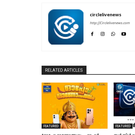
circlelivenews
http://Circlelivenews.com
RELATED ARTICLES
FEATURED
FEATURED